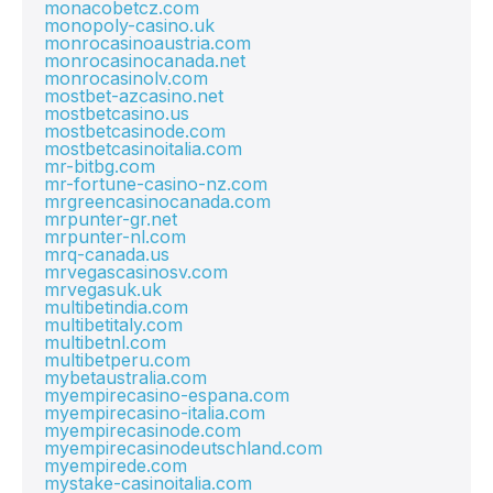
monacobetcz.com
monopoly-casino.uk
monrocasinoaustria.com
monrocasinocanada.net
monrocasinolv.com
mostbet-azcasino.net
mostbetcasino.us
mostbetcasinode.com
mostbetcasinoitalia.com
mr-bitbg.com
mr-fortune-casino-nz.com
mrgreencasinocanada.com
mrpunter-gr.net
mrpunter-nl.com
mrq-canada.us
mrvegascasinosv.com
mrvegasuk.uk
multibetindia.com
multibetitaly.com
multibetnl.com
multibetperu.com
mybetaustralia.com
myempirecasino-espana.com
myempirecasino-italia.com
myempirecasinode.com
myempirecasinodeutschland.com
myempirede.com
mystake-casinoitalia.com