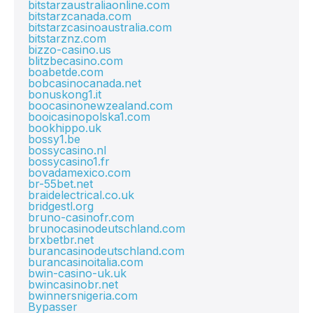
bitstarzaustraliaonline.com
bitstarzcanada.com
bitstarzcasinoaustralia.com
bitstarznz.com
bizzo-casino.us
blitzbecasino.com
boabetde.com
bobcasinocanada.net
bonuskong1.it
boocasinonewzealand.com
booicasinopolska1.com
bookhippo.uk
bossy1.be
bossycasino.nl
bossycasino1.fr
bovadamexico.com
br-55bet.net
braidelectrical.co.uk
bridgestl.org
bruno-casinofr.com
brunocasinodeutschland.com
brxbetbr.net
burancasinodeutschland.com
burancasinoitalia.com
bwin-casino-uk.uk
bwincasinobr.net
bwinnersnigeria.com
Bypasser