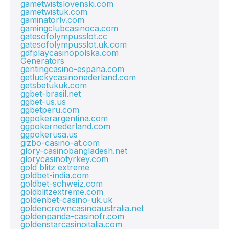
gametwistslovenski.com
gametwistuk.com
gaminatorlv.com
gamingclubcasinoca.com
gatesofolympusslot.cc
gatesofolympusslot.uk.com
gdfplaycasinopolska.com
Generators
gentingcasino-espana.com
getluckycasinonederland.com
getsbetukuk.com
ggbet-brasil.net
ggbet-us.us
ggbetperu.com
ggpokerargentina.com
ggpokernederland.com
ggpokerusa.us
gizbo-casino-at.com
glory-casinobangladesh.net
glorycasinotyrkey.com
gold blitz extreme
goldbet-india.com
goldbet-schweiz.com
goldblitzextreme.com
goldenbet-casino-uk.uk
goldencrowncasinoaustralia.net
goldenpanda-casinofr.com
goldenstarcasinoitalia.com