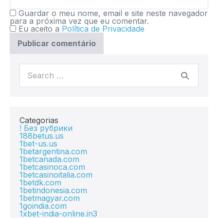
Guardar o meu nome, email e site neste navegador
para a próxima vez que eu comentar.
Eu aceito a
Política de Privacidade
Categorias
! Без рубрики
188betus.us
1bet-us.us
1betargentina.com
1betcanada.com
1betcasinoca.com
1betcasinoitalia.com
1betdk.com
1betindonesia.com
1betmagyar.com
1goindia.com
1xbet-india-online.in3