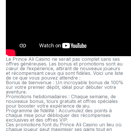
Le Prince Ali Casino ne serait pas complet sans ses
offres généreuses. Les bonus et promotions sont au
cœur de l’expérience, attirant de nouveaux joueurs
et récompensant ceux qui sont fidèles. Voici une liste
de ce que vous pouvez attendre :
Bonus de bienvenue :
Un incroyable bonus de 100%
sur votre premier dépôt, idéal pour débuter votre
aventure.
Promotions hebdomadaires :
Chaque semaine, de
nouveaux bonus, tours gratuits et offres spéciales
pour booster votre expérience de jeu.
Programme de fidélité :
Accumulez des points à
chaque mise pour débloquer des récompenses
exclusives et des offres VIP.
Ces promotions font du
Prince Ali Casino
un lieu où
chaque joueur peut maximiser ses gains tout en