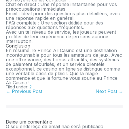
Chat en direct :
Une réponse instantanée pour vos
préoccupations immédiates.
Email :
Idéal pour des questions plus détaillées, avec
une réponse rapide en général.
FAQ complète :
Une section dédiée pour des
réponses aux questions fréquentes.
Avec un tel niveau de service, les joueurs peuvent
profiter de leur expérience de jeu sans aucune
interruption.
Conclusion
En résumé, le
Prince Ali Casino
est une destination
incontournable pour tous les amateurs de jeux. Avec
une offre variée, des bonus attractifs, des systèmes
de paiement sécurisés, et un service clientèle
exceptionnel, ce casino en ligne se distingue comme
une véritable oasis de plaisir. Que la magie
commence et que la fortune vous sourie au
Prince
Ali Casino
!
Filed under:
2
← Previous Post
Next Post →
Deixe um comentário
O seu endereço de email não será publicado.