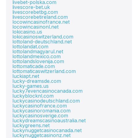
livebet-polska.com
livescore-bet.uk
livescorebetbg.com
livescorebetireland.com
locowincasinofrance.net
locowincasinonl.net
lokicasino.us
lokicasinoswitzerland.com
lottoland-deutschland.net
lottolandat.com
lottolandmagyarul.net
lottolandmexico.com
lottolandslovenija.com
lottomaticade.com
lottomaticaswitzerland.com
luckiapt.net
lucky-dreamsde.com
lucky-games.us
lucky7evencasinocanada.com
luckyblocknl.com
luckycasinodeutschland.com
luckycasinofrance.com
luckycasinoromania.com
luckycasinosverige.com
luckydreamscasinoaustralia.net
luckygreens.net
luckynuggetcasinocanada.net
luckynuggetcasinonz.net