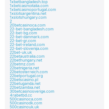
1xbetbangladesh.top
1xbetcasinoitalia.com
1xbetcasinoportugal.com
1xslotsargentina.net
1xslotshungary.com
2
20betcasinoca.com
22-bet-bangladesh.com
22-bet-bg.com
22-bet-danmark.com
22-bet-gr.com
22-bet-ireland.com
22-bet-slovenija.com
22bet-uk.uk
22betaustralia.com
22bethungary.net
22betmz.com
22betnigeria.net
22betosterreich.com
22betportugal.org
22betscasino.pl
22betuganda.net
22betzambia.net
30betcasinosverige.com
4rabetbd.cc
500casinoca.com
500casinodk.com
500casinouk.uk