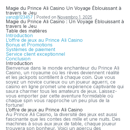
Magie du Prince Ali Casino Un Voyage Éblouissant à
travers le Jeu
yanz@123457
|
Posted on
Novembro 1, 2025
Magie du Prince Ali Casino : Un Voyage Éblouissant à
travers le Jeu
Table des matières
Introduction
L’offre de jeux au Prince Ali Casino
Bonus et Promotions
Systèmes de paiement
Service client exceptionnel
Conclusion
Introduction
Bienvenue dans le monde enchanteur du
Prince Ali
Casino
, un royaume où les rêves deviennent réalité
et les jackpots scintillent à chaque coin. Que vous
soyez un novice curieux ou un joueur aguerri, ce
casino en ligne promet une expérience captivante qui
saura charmer tous les amateurs de jeux. Laissez-
vous emporter par cette aventure formidable où
chaque spin vous rapproche un peu plus de la
fortune!
L’offre de jeux au Prince Ali Casino
Au Prince Ali Casino, la diversité des jeux est aussi
fascinante que les contes des mille et une nuits. Des
machines à sous aux jeux de table, chaque joueur
trouvera son bonheur. Voici un aperçu des