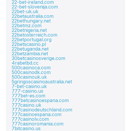
22-bet-ireland.com
22-bet-slovenija.com
22bet-uk.uk
22betaustralia.com
22bethungary.net
22betmz.com
22betnigeria.net
22betosterreich.com
22betportugal.org
22betscasino.pl
22betuganda.net
22betzambia.net
30betcasinosverige.com
4rabetbd.cc
500casinoca.com
500casinodk.com
500casinouk.uk
5gringoscasinoaustralia.net
7-bet-casino.uk
777-casino.us
777bet-es.com
777betcasinoespana.com
777casino.uk
777casinodeutschland.com
777casinoespana.com
777casinolv.com
777casinoromania.com
7bitcasino.us