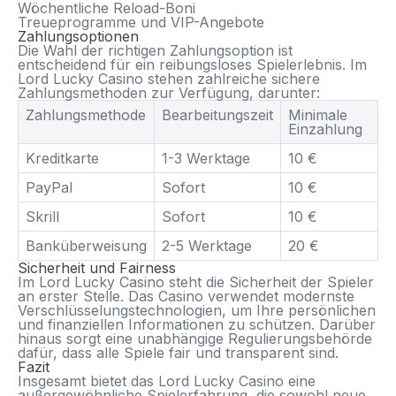
Wöchentliche Reload-Boni
Treueprogramme und VIP-Angebote
Zahlungsoptionen
Die Wahl der richtigen Zahlungsoption ist
entscheidend für ein reibungsloses Spielerlebnis. Im
Lord Lucky Casino
stehen zahlreiche sichere
Zahlungsmethoden zur Verfügung, darunter:
Zahlungsmethode
Bearbeitungszeit
Minimale
Einzahlung
Kreditkarte
1-3 Werktage
10 €
PayPal
Sofort
10 €
Skrill
Sofort
10 €
Banküberweisung
2-5 Werktage
20 €
Sicherheit und Fairness
Im
Lord Lucky Casino
steht die Sicherheit der Spieler
an erster Stelle. Das Casino verwendet modernste
Verschlüsselungstechnologien, um Ihre persönlichen
und finanziellen Informationen zu schützen. Darüber
hinaus sorgt eine unabhängige Regulierungsbehörde
dafür, dass alle Spiele fair und transparent sind.
Fazit
Insgesamt bietet das
Lord Lucky Casino
eine
außergewöhnliche Spielerfahrung, die sowohl neue