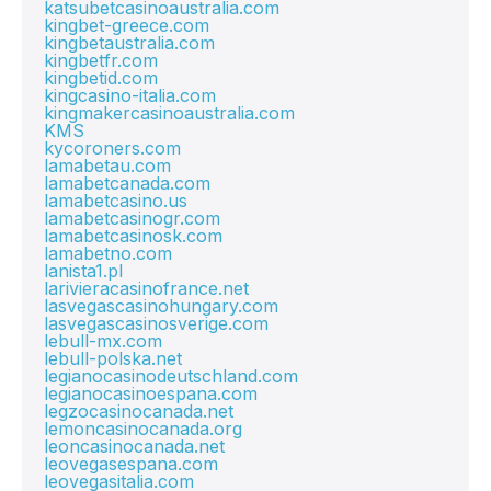
katsubetcasinoaustralia.com
kingbet-greece.com
kingbetaustralia.com
kingbetfr.com
kingbetid.com
kingcasino-italia.com
kingmakercasinoaustralia.com
KMS
kycoroners.com
lamabetau.com
lamabetcanada.com
lamabetcasino.us
lamabetcasinogr.com
lamabetcasinosk.com
lamabetno.com
lanista1.pl
larivieracasinofrance.net
lasvegascasinohungary.com
lasvegascasinosverige.com
lebull-mx.com
lebull-polska.net
legianocasinodeutschland.com
legianocasinoespana.com
legzocasinocanada.net
lemoncasinocanada.org
leoncasinocanada.net
leovegasespana.com
leovegasitalia.com