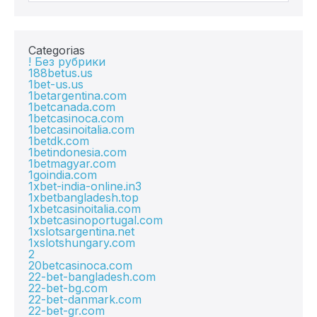
Categorias
! Без рубрики
188betus.us
1bet-us.us
1betargentina.com
1betcanada.com
1betcasinoca.com
1betcasinoitalia.com
1betdk.com
1betindonesia.com
1betmagyar.com
1goindia.com
1xbet-india-online.in3
1xbetbangladesh.top
1xbetcasinoitalia.com
1xbetcasinoportugal.com
1xslotsargentina.net
1xslotshungary.com
2
20betcasinoca.com
22-bet-bangladesh.com
22-bet-bg.com
22-bet-danmark.com
22-bet-gr.com