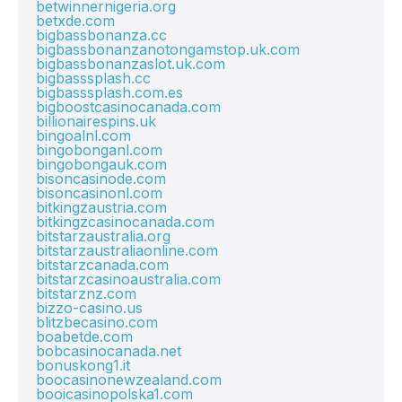
betwinnernigeria.org
betxde.com
bigbassbonanza.cc
bigbassbonanzanotongamstop.uk.com
bigbassbonanzaslot.uk.com
bigbasssplash.cc
bigbasssplash.com.es
bigboostcasinocanada.com
billionairespins.uk
bingoalnl.com
bingobonganl.com
bingobongauk.com
bisoncasinode.com
bisoncasinonl.com
bitkingzaustria.com
bitkingzcasinocanada.com
bitstarzaustralia.org
bitstarzaustraliaonline.com
bitstarzcanada.com
bitstarzcasinoaustralia.com
bitstarznz.com
bizzo-casino.us
blitzbecasino.com
boabetde.com
bobcasinocanada.net
bonuskong1.it
boocasinonewzealand.com
booicasinopolska1.com