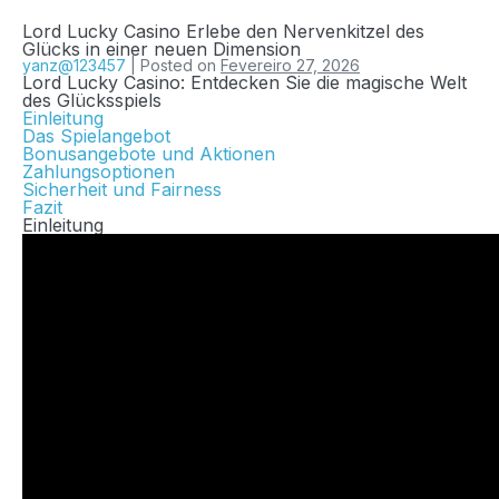
Lord Lucky Casino Erlebe den Nervenkitzel des
Glücks in einer neuen Dimension
yanz@123457
|
Posted on
Fevereiro 27, 2026
Lord Lucky Casino: Entdecken Sie die magische Welt
des Glücksspiels
Einleitung
Das Spielangebot
Bonusangebote und Aktionen
Zahlungsoptionen
Sicherheit und Fairness
Fazit
Einleitung