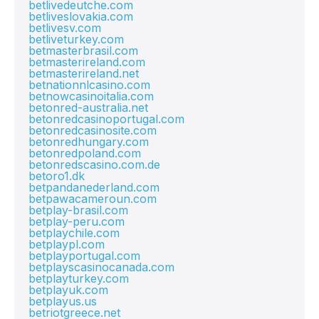
betlivedeutche.com
betliveslovakia.com
betlivesv.com
betliveturkey.com
betmasterbrasil.com
betmasterireland.com
betmasterireland.net
betnationnlcasino.com
betnowcasinoitalia.com
betonred-australia.net
betonredcasinoportugal.com
betonredcasinosite.com
betonredhungary.com
betonredpoland.com
betonredscasino.com.de
betoro1.dk
betpandanederland.com
betpawacameroun.com
betplay-brasil.com
betplay-peru.com
betplaychile.com
betplaypl.com
betplayportugal.com
betplayscasinocanada.com
betplayturkey.com
betplayuk.com
betplayus.us
betriotgreece.net