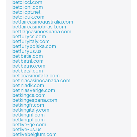
betclicci.com
betclicnl.com
betclicpt.net
betclicuk.com
betfaircasinoaustralia.com
betfaircasinobrasil.com
betflagcasinoespana.com
betfurycs.com
betfuryitaly.com
betfurypolska.com
betfuryus.us
betibetie.com
betibetnl.com
betibetno.com
betibetsl.com
beticcasinoitalia.com
betiniacasinocanada.com
betiniadk.com
betiniasverige.com
betkingcs.com
betkingespana.com
betkingfr.com
betkingitaly.com
betkingnl.com
betkingpl.com
betlive-ge.com
betlive-us.us
betlivebelgium.com