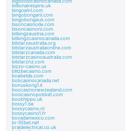
bigboostcasinocanada.com
billionairespins.uk
bingoalnl.com
bingobonganl.com
bingobongauk.com
bisoncasinode.com
bisoncasinonl.com
bitkingzaustria.com
bitkingzcasinocanada.com
bitstarzaustralia.org
bitstarzaustraliaonline.com
bitstarzcanada.com
bitstarzcasinoaustralia.com
bitstarznz.com
bizzo-casino.us
blitzbecasino.com
boabetde.com
bobcasinocanada.net
bonuskong1.it
boocasinonewzealand.com
booicasinopolska1.com
bookhippo.uk
bossy1.be
bossycasino.nl
bossycasino1.fr
bovadamexico.com
br-55bet.net
braidelectrical.co.uk