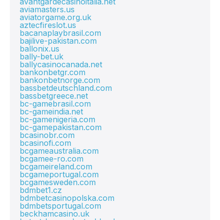
avantgardecasinoitalia.net
aviamasters.us
aviatorgame.org.uk
aztecfireslot.us
bacanaplaybrasil.com
bajilive-pakistan.com
ballonix.us
bally-bet.uk
ballycasinocanada.net
bankonbetgr.com
bankonbetnorge.com
bassbetdeutschland.com
bassbetgreece.net
bc-gamebrasil.com
bc-gameindia.net
bc-gamenigeria.com
bc-gamepakistan.com
bcasinobr.com
bcasinofi.com
bcgameaustralia.com
bcgamee-ro.com
bcgameireland.com
bcgameportugal.com
bcgamesweden.com
bdmbet1.cz
bdmbetcasinopolska.com
bdmbetsportugal.com
beckhamcasino.uk