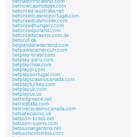
betnationnlcasino.com
betnowcasinoitalia.com
betonred-australia.net
betonredcasinoportugal.com
betonredcasinosite.com
betonredhungary.com
betonredpoland.com
betonredscasino.com.de
betoro1.dk
betpandanederland.com
betpawacameroun.com
betplay-brasil.com
betplay-peru.com
betplaychile.com
betplaypl.com
betplayportugal.com
betplayscasinocanada.com
betplayturkey.com
betplayuk.com
betplayus.us
betriotgreece.net
betriotitalia.com
betriverscasinocanada.com
betsafecasino.uk
betsson-brasil.net
betsson-suomi.com
betssonargentina.net
betssoncolombia.com