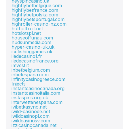
heyspincasino.uk
highflybetbelgique.com
highflybetfrance.com
highflybetpolska.com
highflybetsportugal.com
highroller-casino-nz.com
hothotfruit.net
hotslotspl.net
houseoffunau.com
hudsunmedia.com
hyper-casino-uk.uk
icefishinggames.uk
iledecasino1.fr
iledecasinofrance.org
imvest.it
inbetbelgium.com
inbetespana.com
infinitycasinogreece.com
Injects
instantcasinocanada.org
instantcasinoitalia.com
instaspins.org.uk
interwettenespana.com
ivibetkasyno.net
iwild-casinode.net
iwildcasinopl.com
iwildcasinosv.com
izzicasinocanada.net