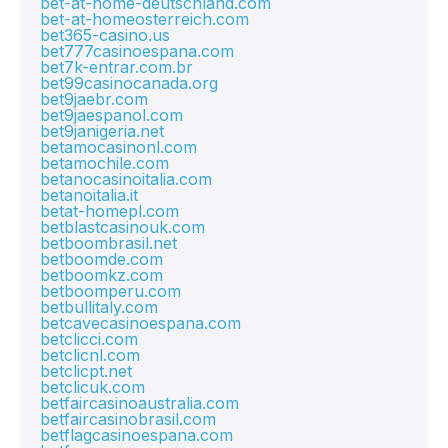
bet-at-home-deutschland.com
bet-at-homeosterreich.com
bet365-casino.us
bet777casinoespana.com
bet7k-entrar.com.br
bet99casinocanada.org
bet9jaebr.com
bet9jaespanol.com
bet9janigeria.net
betamocasinonl.com
betamochile.com
betanocasinoitalia.com
betanoitalia.it
betat-homepl.com
betblastcasinouk.com
betboombrasil.net
betboomde.com
betboomkz.com
betboomperu.com
betbullitaly.com
betcavecasinoespana.com
betclicci.com
betclicnl.com
betclicpt.net
betclicuk.com
betfaircasinoaustralia.com
betfaircasinobrasil.com
betflagcasinoespana.com