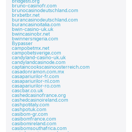
bridgestl.org
bruno-casinofr.com
brunocasinodeutschland.com
brxbetbr.net
burancasinodeutschland.com
burancasinoitalia.com
bwin-casino-uk.uk
bwincasinobr.net
bwinnersnigeria.com
Bypasser
campobetmx.net
campobetsverige.com
candyland-casino-uk.uk
candylandcasinode.com
captaincookscasinoosterreich.com
casadonramon.com.mx
casapariurilor-fr.com
casapariurilor-nl.com
casapariurilor-ro.com
cascbar.co.uk
cashedcasinofrance.org
cashedcasinoireland.com
cashpotitaly.com
cashpotuk.com
casibom-gr.com
casibomfrance.com
casibomireland.com
casibomsouthafrica.com