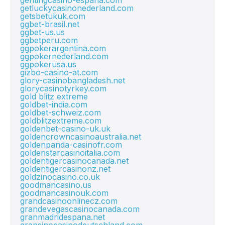
gentingcasino-espana.com
getluckycasinonederland.com
getsbetukuk.com
ggbet-brasil.net
ggbet-us.us
ggbetperu.com
ggpokerargentina.com
ggpokernederland.com
ggpokerusa.us
gizbo-casino-at.com
glory-casinobangladesh.net
glorycasinotyrkey.com
gold blitz extreme
goldbet-india.com
goldbet-schweiz.com
goldblitzextreme.com
goldenbet-casino-uk.uk
goldencrowncasinoaustralia.net
goldenpanda-casinofr.com
goldenstarcasinoitalia.com
goldentigercasinocanada.net
goldentigercasinonz.net
goldzinocasino.co.uk
goodmancasino.us
goodmancasinouk.com
grandcasinoonlinecz.com
grandevegascasinocanada.com
granmadridespana.net