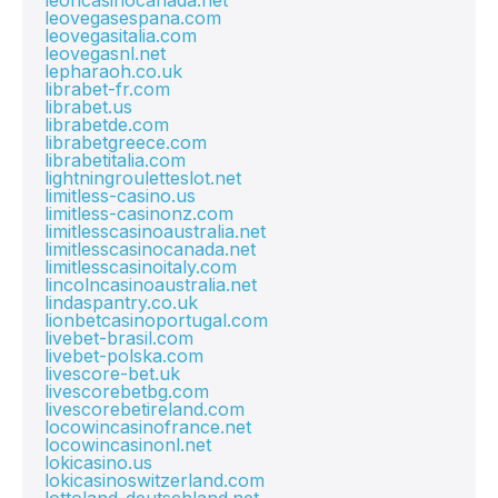
leoncasinocanada.net
leovegasespana.com
leovegasitalia.com
leovegasnl.net
lepharaoh.co.uk
librabet-fr.com
librabet.us
librabetde.com
librabetgreece.com
librabetitalia.com
lightningrouletteslot.net
limitless-casino.us
limitless-casinonz.com
limitlesscasinoaustralia.net
limitlesscasinocanada.net
limitlesscasinoitaly.com
lincolncasinoaustralia.net
lindaspantry.co.uk
lionbetcasinoportugal.com
livebet-brasil.com
livebet-polska.com
livescore-bet.uk
livescorebetbg.com
livescorebetireland.com
locowincasinofrance.net
locowincasinonl.net
lokicasino.us
lokicasinoswitzerland.com