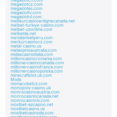
megaslotch.com
megaslotcz.com
megaslotes.com
megaslotlv.com
megaslotnl.com
meilleurcasinoenlignecanada.net
melbet-turkiye-casino.com
melbet-uzonline.com
melbetde.net
meridianbetperu.com
merkurcasinocz.com
metal-casino.us
metaspinsaustralia.com
midascasinoitalia.com
millioncasinoromania.com
millionercasinocanada.com
millionercasinofrance.com
millionercasinopolska.com
minecraftslot.uk.com
Mods
monacobetcz.com
monopoly-casino.uk
monrocasinoaustria.com
monrocasinocanada.net
monrocasinolv.com
mostbet-azcasino.net
mostbetcasino.us
mostbetcasinode.com