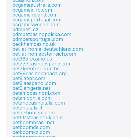
bcasinofi.com
bcgameaustralia.com
bcgamee-ro.com
bcgameireland.com
bcgameportugal.com
bcgamesweden.com
bdmbet1.cz
bdmbetcasinopolska.com
bdmbetsportugal.com
beckhamcasino.uk
bet-at-home-deutschland.com
bet-at-homeosterreich.com
bet365-casino.us
bet777casinoespana.com
bet7k-entrar.com.br
bet99casinocanada.org
bet9jaebr.com
bet9jaespanol.com
bet9janigeria.net
betamocasinonl.com
betamochile.com
betanocasinoitalia.com
betanoitalia.it
betat-homepl.com
betblastcasinouk.com
betboombrasil.net
betboomde.com
betboomkz.com