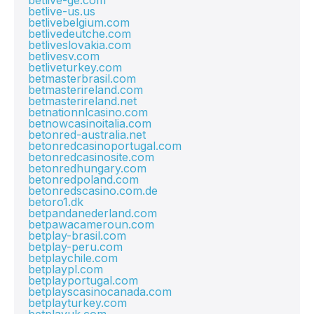
betlive-ge.com
betlive-us.us
betlivebelgium.com
betlivedeutche.com
betliveslovakia.com
betlivesv.com
betliveturkey.com
betmasterbrasil.com
betmasterireland.com
betmasterireland.net
betnationnlcasino.com
betnowcasinoitalia.com
betonred-australia.net
betonredcasinoportugal.com
betonredcasinosite.com
betonredhungary.com
betonredpoland.com
betonredscasino.com.de
betoro1.dk
betpandanederland.com
betpawacameroun.com
betplay-brasil.com
betplay-peru.com
betplaychile.com
betplaypl.com
betplayportugal.com
betplayscasinocanada.com
betplayturkey.com