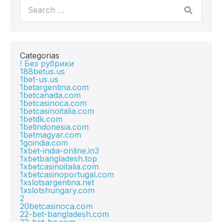
Categorias
! Без рубрики
188betus.us
1bet-us.us
1betargentina.com
1betcanada.com
1betcasinoca.com
1betcasinoitalia.com
1betdk.com
1betindonesia.com
1betmagyar.com
1goindia.com
1xbet-india-online.in3
1xbetbangladesh.top
1xbetcasinoitalia.com
1xbetcasinoportugal.com
1xslotsargentina.net
1xslotshungary.com
2
20betcasinoca.com
22-bet-bangladesh.com