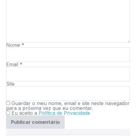
Nome
*
Email
*
Site
Guardar o meu nome, email e site neste navegador
para a próxima vez que eu comentar.
Eu aceito a
Política de Privacidade