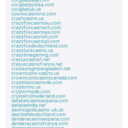
corgibetitalia.com
corgibetpolska.com
corgibetuk.uk
cosmocasinonz.com
crashcasino.us
crazyfoxcasinoau.com
crazyfoxcasinoch.com
crazyfoxcasinoes.com
crazyfoxcasinofi.com
crazyfoxcasinopl.com
crazyfoxdeutschland.com
crazyluckcasino.us
crazytimegaming.com
cresuscasino1.net
cresuscasinofrance.net
crickexloginbangladesh.net
crowncoins-casino.us
crowncoinscasinocanada.com
cryptoleocasinode.com
cryptorino.us
cryptorinode.com
crystalrollnederland.com
dafabetcasinoespana.com
dafabetindia.net
davincigoldcasino-uk.uk
daznbetdeutschland.com
denderacasinoespana.com
denderacasinofrance.com