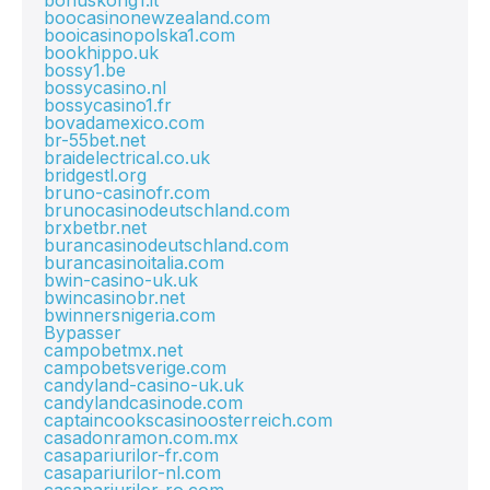
bonuskong1.it
boocasinonewzealand.com
booicasinopolska1.com
bookhippo.uk
bossy1.be
bossycasino.nl
bossycasino1.fr
bovadamexico.com
br-55bet.net
braidelectrical.co.uk
bridgestl.org
bruno-casinofr.com
brunocasinodeutschland.com
brxbetbr.net
burancasinodeutschland.com
burancasinoitalia.com
bwin-casino-uk.uk
bwincasinobr.net
bwinnersnigeria.com
Bypasser
campobetmx.net
campobetsverige.com
candyland-casino-uk.uk
candylandcasinode.com
captaincookscasinoosterreich.com
casadonramon.com.mx
casapariurilor-fr.com
casapariurilor-nl.com