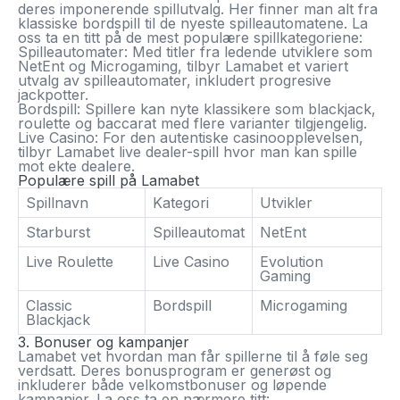
deres imponerende
spillutvalg
. Her finner man alt fra
klassiske bordspill til de nyeste spilleautomatene. La
oss ta en titt på de mest populære spillkategoriene:
Spilleautomater:
Med titler fra ledende utviklere som
NetEnt og Microgaming, tilbyr Lamabet et variert
utvalg av spilleautomater, inkludert progresive
jackpotter.
Bordspill:
Spillere kan nyte klassikere som blackjack,
roulette og baccarat med flere varianter tilgjengelig.
Live Casino:
For den autentiske casinoopplevelsen,
tilbyr Lamabet live dealer-spill hvor man kan spille
mot ekte dealere.
Populære spill på Lamabet
Spillnavn
Kategori
Utvikler
Starburst
Spilleautomat
NetEnt
Live Roulette
Live Casino
Evolution
Gaming
Classic
Bordspill
Microgaming
Blackjack
3. Bonuser og kampanjer
Lamabet vet hvordan man får spillerne til å føle seg
verdsatt. Deres
bonusprogram
er generøst og
inkluderer både velkomstbonuser og løpende
kampanjer. La oss ta en nærmere titt: