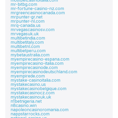
mostbetcasinoitalia.com
mr-bitbg.com
mr-fortune-casino-nz.com
mrgreencasinocanada.com
mrpunter-gr.net
mrpunter-nl.com
mrq-canada.us
mrvegascasinosv.com
mrvegasuk.uk
multibetindia.com
multibetitaly.com
multibetnl.com
multibetperu.com
mybetaustralia.com
myempirecasino-espana.com
myempirecasino-italia.com
myempirecasinode.com
myempirecasinodeutschland.com
myempirede.com
mystake-casinoitalia.com
mystakecasino.us
mystakecasinobelgique.com
mystakecasinocz.com
mystakecasinouk.uk
n1betnigeria.net
n8casino.win
napoleoncasinoromania.com
nappstarrocks.com