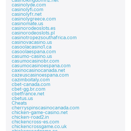
casinokingdomnz.net
casinolyde.com
casinolyfi.com
casinolyfr.net
casinolygreece.com
casinomate.us
casinorodeoslots.es
casinorodeoslots.pl
casinotropezsouthafrica.com
casinovacasino.us
casoolacasino1.ca
casoolaespana.com
casumo-casino.us
casumocasinobr.com
casumocasinoespana.com
caxinocasinocanada.net
cazeuscasinoespana.com
cazimboitaly.com
cbet-canada.com
cbet-gg.br.com
cbetfrance.net
cbetus.us
Cheats
cherryspinscasinocanada.com
chicken-game-casino.net
chicken-road2.in
chickencross-es.com
chickencrossgame.co.uk