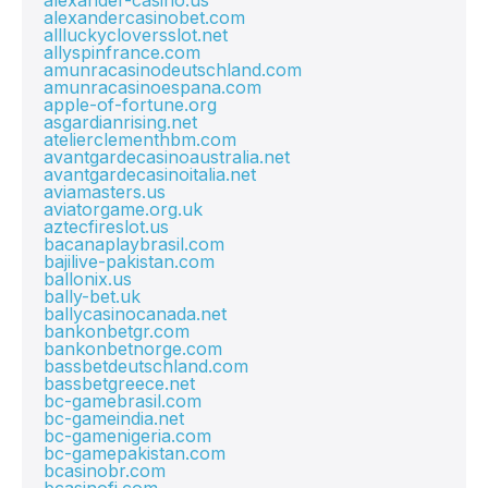
alexander-casino.us
alexandercasinobet.com
allluckycloversslot.net
allyspinfrance.com
amunracasinodeutschland.com
amunracasinoespana.com
apple-of-fortune.org
asgardianrising.net
atelierclementhbm.com
avantgardecasinoaustralia.net
avantgardecasinoitalia.net
aviamasters.us
aviatorgame.org.uk
aztecfireslot.us
bacanaplaybrasil.com
bajilive-pakistan.com
ballonix.us
bally-bet.uk
ballycasinocanada.net
bankonbetgr.com
bankonbetnorge.com
bassbetdeutschland.com
bassbetgreece.net
bc-gamebrasil.com
bc-gameindia.net
bc-gamenigeria.com
bc-gamepakistan.com
bcasinobr.com