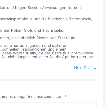
Poker und folgen Sie den Anweisungen für den
icherheitsprotokolle und die Blockchain-Technologie,
runter Poker, Slots und Tischspiele.
gen, einschließlich Bitcoin und Ethereum.
ür zu einer aufregenden und sicheren
hl, schnellen Transaktionen und einem
ideale Wahl für alle, die das Beste aus ihrem Online-
Sie nicht länger und laden Sie die App herunter, um
Next Post →
Campos obrigatórios marcados com
*