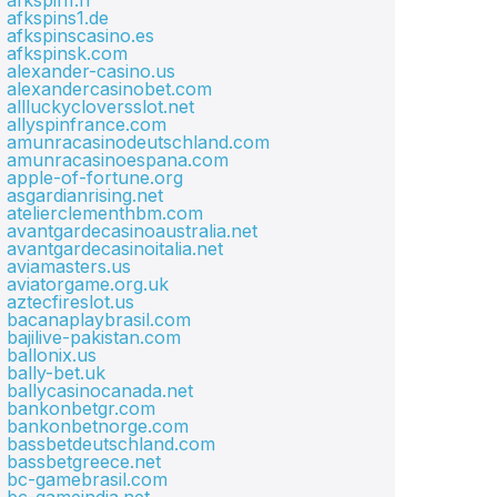
afkspin1.fr
afkspins1.de
afkspinscasino.es
afkspinsk.com
alexander-casino.us
alexandercasinobet.com
allluckycloversslot.net
allyspinfrance.com
amunracasinodeutschland.com
amunracasinoespana.com
apple-of-fortune.org
asgardianrising.net
atelierclementhbm.com
avantgardecasinoaustralia.net
avantgardecasinoitalia.net
aviamasters.us
aviatorgame.org.uk
aztecfireslot.us
bacanaplaybrasil.com
bajilive-pakistan.com
ballonix.us
bally-bet.uk
ballycasinocanada.net
bankonbetgr.com
bankonbetnorge.com
bassbetdeutschland.com
bassbetgreece.net
bc-gamebrasil.com