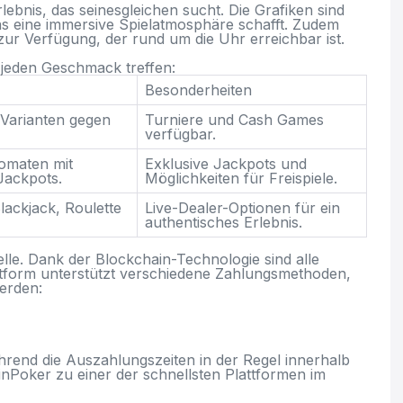
rlebnis
, das seinesgleichen sucht. Die Grafiken sind
as eine immersive Spielatmosphäre schafft. Zudem
ur Verfügung, der rund um die Uhr erreichbar ist.
e jeden Geschmack treffen:
Besonderheiten
-Varianten gegen
Turniere und Cash Games
verfügbar.
omaten mit
Exklusive Jackpots und
Jackpots.
Möglichkeiten für Freispiele.
Blackjack, Roulette
Live-Dealer-Optionen für ein
authentisches Erlebnis.
telle. Dank der Blockchain-Technologie sind alle
ttform unterstützt verschiedene
Zahlungsmethoden
,
erden:
hrend die Auszahlungszeiten in der Regel innerhalb
nPoker zu einer der schnellsten Plattformen im