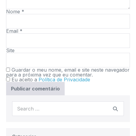
Nome
*
Email
*
Site
Guardar o meu nome, email e site neste navegador
para a próxima vez que eu comentar.
Eu aceito a
Política de Privacidade