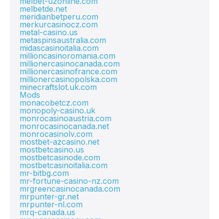
melbet-uzonline.com
melbetde.net
meridianbetperu.com
merkurcasinocz.com
metal-casino.us
metaspinsaustralia.com
midascasinoitalia.com
millioncasinoromania.com
millionercasinocanada.com
millionercasinofrance.com
millionercasinopolska.com
minecraftslot.uk.com
Mods
monacobetcz.com
monopoly-casino.uk
monrocasinoaustria.com
monrocasinocanada.net
monrocasinolv.com
mostbet-azcasino.net
mostbetcasino.us
mostbetcasinode.com
mostbetcasinoitalia.com
mr-bitbg.com
mr-fortune-casino-nz.com
mrgreencasinocanada.com
mrpunter-gr.net
mrpunter-nl.com
mrq-canada.us