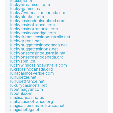
luckiapt.net
lucky-dreamsde.com
lucky-games.us
lucky7evencasinocanada.com
luckyblocknl.com
luckycasinodeutschland.com
luckycasinofrance.com
luckycasinoromania.com
luckycasinosverige.com
luckydreamscasinoaustralia.net
luckygreens.net
luckynuggetcasinocanada.net
luckynuggetcasinonz.net
luckyonescasinoaustralia.net
luckyonescasinocanada.org
luckyspin1.ca
luckywinscasinoaustralia.com
lukkicasinocanada.org
lunacasinosverige.com
lunubetde.net
lunubetfrance.net
luxurycasinonz.net
lvbetmagyar.com
lvbetnl.com
madisoncasino.us
mafiacasinofrance.org
magicalspincasinofrance.net
magicbetbg.net