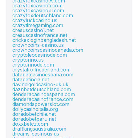
crazyfoxcasinoes.com
crazyfoxcasinofi.com
crazyfoxcasinopl.com
crazyfoxdeutschland.com
crazyluckcasino.us
crazytimegaming.com
cresuscasino1.net
cresuscasinofrance.net
crickexloginbangladesh.net
crowncoins-casino.us
crowncoinscasinocanada.com
cryptoleocasinode.com
cryptorino.us
cryptorinode.com
crystalrollnederland.com
dafabetcasinoespana.com
dafabetindia.net
davincigoldcasino-uk.uk
daznbetdeutschland.com
denderacasinoespana.com
denderacasinofrance.com
diamondspowerslot.com
dollycasinoitalia.org
doradobetchile.net
doradobetperu.net
doxxbetcz.com
draftkingsaustralia.com
dreams-casinous.us