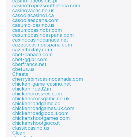
casinorodeoslots.pl
casinotropezsouthafrica.com
casinovacasino.us
casoolacasino1.ca
casoolaespana.com
casumo-casino.us
casumocasinobr.com
casumocasinoespana.com
caxinocasinocanada.net
cazeuscasinoespana.com
cazimboitaly.com
cbet-canada.com
cbet-gg.br.com
cbetfrance.net
cbetus.us
Cheats
cherryspinscasinocanada.com
chicken-game-casino.net
chicken-road2.in
chickencross-es.com
chickencrossgame.co.uk
chickenroadgame.cc
chickenroadgames.uk.com
chickenroadgioco.it.com
chickenshootgames.com
chickenshootgioco.it
classiccasino.us
Clean