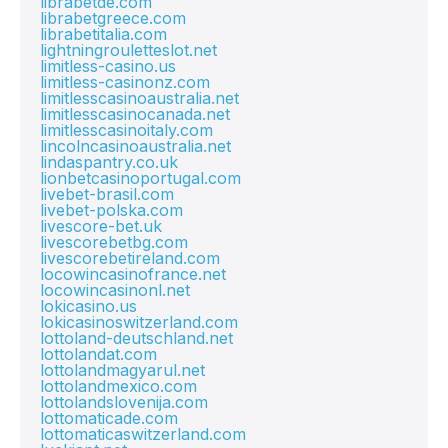
librabetde.com
librabetgreece.com
librabetitalia.com
lightningrouletteslot.net
limitless-casino.us
limitless-casinonz.com
limitlesscasinoaustralia.net
limitlesscasinocanada.net
limitlesscasinoitaly.com
lincolncasinoaustralia.net
lindaspantry.co.uk
lionbetcasinoportugal.com
livebet-brasil.com
livebet-polska.com
livescore-bet.uk
livescorebetbg.com
livescorebetireland.com
locowincasinofrance.net
locowincasinonl.net
lokicasino.us
lokicasinoswitzerland.com
lottoland-deutschland.net
lottolandat.com
lottolandmagyarul.net
lottolandmexico.com
lottolandslovenija.com
lottomaticade.com
lottomaticaswitzerland.com