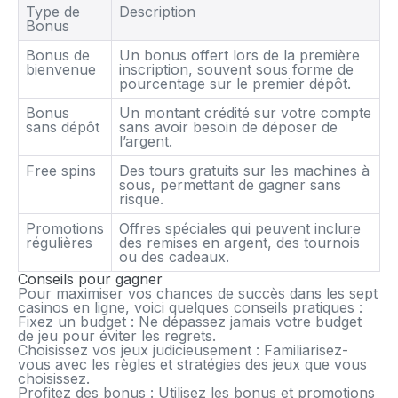
Type de
Description
Bonus
Bonus de
Un bonus offert lors de la première
bienvenue
inscription, souvent sous forme de
pourcentage sur le premier dépôt.
Bonus
Un montant crédité sur votre compte
sans dépôt
sans avoir besoin de déposer de
l’argent.
Free spins
Des tours gratuits sur les machines à
sous, permettant de gagner sans
risque.
Promotions
Offres spéciales qui peuvent inclure
régulières
des remises en argent, des tournois
ou des cadeaux.
Conseils pour gagner
Pour maximiser vos chances de succès dans les
sept
casinos en ligne
, voici quelques conseils pratiques :
Fixez un budget :
Ne dépassez jamais votre budget
de jeu pour éviter les regrets.
Choisissez vos jeux judicieusement :
Familiarisez-
vous avec les règles et stratégies des jeux que vous
choisissez.
Profitez des bonus :
Utilisez les bonus et promotions