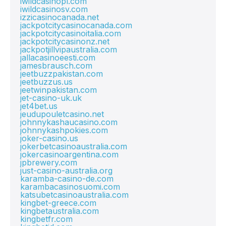
iwildcasinopl.com
iwildcasinosv.com
izzicasinocanada.net
jackpotcitycasinocanada.com
jackpotcitycasinoitalia.com
jackpotcitycasinonz.net
jackpotjillvipaustralia.com
jallacasinoeesti.com
jamesbrausch.com
jeetbuzzpakistan.com
jeetbuzzus.us
jeetwinpakistan.com
jet-casino-uk.uk
jet4bet.us
jeudupouletcasino.net
johnnykashaucasino.com
johnnykashpokies.com
joker-casino.us
jokerbetcasinoaustralia.com
jokercasinoargentina.com
jpbrewery.com
just-casino-australia.org
karamba-casino-de.com
karambacasinosuomi.com
katsubetcasinoaustralia.com
kingbet-greece.com
kingbetaustralia.com
kingbetfr.com