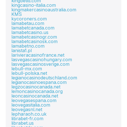
kingbetid.com
kingcasino-italia.com
kingmakercasinoaustralia.com
KMS
kycoroners.com
lamabetau.com
lamabetcanada.com
lamabetcasino.us
lamabetcasinogr.com
lamabetcasinosk.com
lamabetno.com
lanista1.pl
larivieracasinofrance.net
lasvegascasinohungary.com
lasvegascasinosverige.com
lebull-mx.com
lebull-polska.net
legianocasinodeutschland.com
legianocasinoespana.com
legzocasinocanada.net
lemoncasinocanada.org
leoncasinocanada.net
leovegasespana.com
leovegasitalia.com
leovegasnl.net
lepharaoh.co.uk
librabet-fr.com
librabet.us