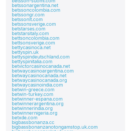
betsson-suomi.com
betssonargentina.net
betssoncolombia.com
betssongr.com
betssonlt.com
betssonsverige.com
betstarses.com
betstarsitaly.com
bettsoncolombia.com
bettsonsverige.com
bettycasinoca.net
bettyspin.uk
bettyspindeutschland.com
bettyspinitalia.com
betvictorcasinocanada.net
betwaycasinoargentina.com
betwaycasinocanada.net
betwaycasinocanada.org
betwaycasinoindia.com
betwin-greece.com
betwin-turkey.com
betwinner-espana.com
betwinnerargentina.org
betwinnerindia.org
betwinnernigeria.org
betxde.com
bigbassbonanza.cc
bigbassbonanzanotongamstop.uk.com