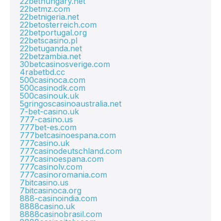
22bethungary.net
22betmz.com
22betnigeria.net
22betosterreich.com
22betportugal.org
22betscasino.pl
22betuganda.net
22betzambia.net
30betcasinosverige.com
4rabetbd.cc
500casinoca.com
500casinodk.com
500casinouk.uk
5gringoscasinoaustralia.net
7-bet-casino.uk
777-casino.us
777bet-es.com
777betcasinoespana.com
777casino.uk
777casinodeutschland.com
777casinoespana.com
777casinolv.com
777casinoromania.com
7bitcasino.us
7bitcasinoca.org
888-casinoindia.com
8888casino.uk
8888casinobrasil.com