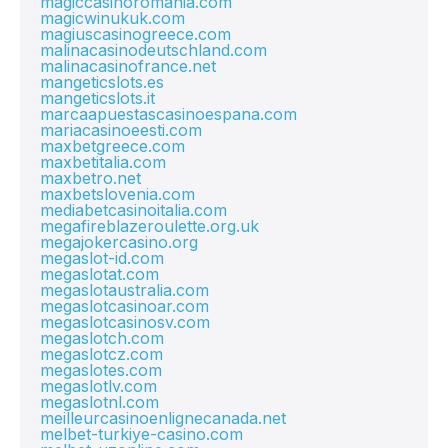
magiccasinoromania.com
magicwinukuk.com
magiuscasinogreece.com
malinacasinodeutschland.com
malinacasinofrance.net
mangeticslots.es
mangeticslots.it
marcaapuestascasinoespana.com
mariacasinoeesti.com
maxbetgreece.com
maxbetitalia.com
maxbetro.net
maxbetslovenia.com
mediabetcasinoitalia.com
megafireblazeroulette.org.uk
megajokercasino.org
megaslot-id.com
megaslotat.com
megaslotaustralia.com
megaslotcasinoar.com
megaslotcasinosv.com
megaslotch.com
megaslotcz.com
megaslotes.com
megaslotlv.com
megaslotnl.com
meilleurcasinoenlignecanada.net
melbet-turkiye-casino.com