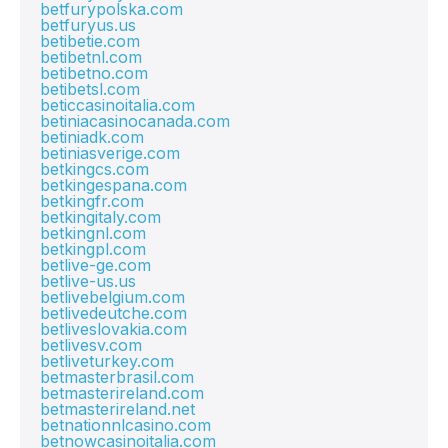
betfurypolska.com
betfuryus.us
betibetie.com
betibetnl.com
betibetno.com
betibetsl.com
beticcasinoitalia.com
betiniacasinocanada.com
betiniadk.com
betiniasverige.com
betkingcs.com
betkingespana.com
betkingfr.com
betkingitaly.com
betkingnl.com
betkingpl.com
betlive-ge.com
betlive-us.us
betlivebelgium.com
betlivedeutche.com
betliveslovakia.com
betlivesv.com
betliveturkey.com
betmasterbrasil.com
betmasterireland.com
betmasterireland.net
betnationnlcasino.com
betnowcasinoitalia.com