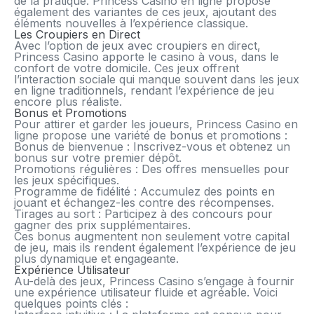
de la pratique.
Princess Casino en ligne
propose
également des variantes de ces jeux, ajoutant des
éléments nouvelles à l’expérience classique.
Les Croupiers en Direct
Avec l’option de jeux avec croupiers en direct,
Princess Casino
apporte le casino à vous, dans le
confort de votre domicile. Ces jeux offrent
l’interaction sociale qui manque souvent dans les jeux
en ligne traditionnels, rendant l’expérience de jeu
encore plus réaliste.
Bonus et Promotions
Pour attirer et garder les joueurs,
Princess Casino en
ligne
propose une variété de bonus et promotions :
Bonus de bienvenue
: Inscrivez-vous et obtenez un
bonus sur votre premier dépôt.
Promotions régulières
: Des offres mensuelles pour
les jeux spécifiques.
Programme de fidélité
: Accumulez des points en
jouant et échangez-les contre des récompenses.
Tirages au sort
: Participez à des concours pour
gagner des prix supplémentaires.
Ces bonus augmentent non seulement votre capital
de jeu, mais ils rendent également l’expérience de jeu
plus dynamique et engageante.
Expérience Utilisateur
Au-delà des jeux,
Princess Casino
s’engage à fournir
une expérience utilisateur fluide et agréable. Voici
quelques points clés :