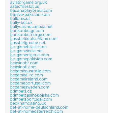
aviatorgame.org.uk
aztecfireslot.us
bacanaplaybrasil.com
bajilive-pakistan.com
ballonix.us
bally-bet.uk
ballycasinocanada.net
bankonbetgr.com
bankonbetnorge.com
bassbetdeutschland.com
bassbetgreece.net
bc-gamebrasil.com
bc-gameindia.net
bc-gamenigeria.com
bc-gamepakistan.com
bcasinobr.com
bcasinofi.com
bcgameaustralia.com
bcgamee-ro.com
bcgameireland.com
bcgameportugal.com
bcgamesweden.com
bdmbet1.cz
bdmbetcasinopolska.com
bdmbetsportugal.com
beckhamcasino.uk
bet-at-home-deutschland.com
bet-at-homeosterreich.com