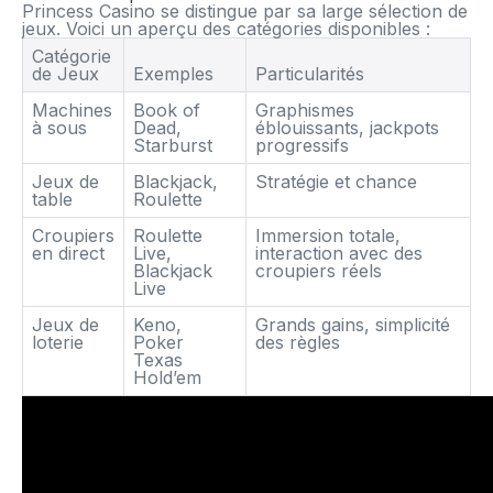
Princess Casino se distingue par sa large sélection de
jeux. Voici un aperçu des catégories disponibles :
Catégorie
de Jeux
Exemples
Particularités
Machines
Book of
Graphismes
à sous
Dead,
éblouissants
, jackpots
Starburst
progressifs
Jeux de
Blackjack,
Stratégie et chance
table
Roulette
Croupiers
Roulette
Immersion totale
,
en direct
Live,
interaction avec des
Blackjack
croupiers réels
Live
Jeux de
Keno,
Grands gains
, simplicité
loterie
Poker
des règles
Texas
Hold’em