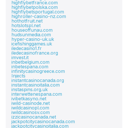
highflybetfrance.com
highflybetpolska.com
highflybetsportugal.com
highroller-casino-nz.com
hothotfruit.net
hotslotspl.net
houseoffunau.com
hudsunmedia.com
hyper-casino-uk.uk
icefishinggames.uk
iledecasino1.fr
iledecasinofrance.org
imvest.it
inbetbelgium.com
inbetespana.com
infinitycasinogreece.com
Injects
instantcasinocanada.org
instantcasinoitalia.com
instaspins.org.uk
interwettenespana.com
ivibetkasyno.net
iwild-casinode.net
iwildcasinopl.com
iwildcasinosv.com
izzicasinocanada.net
jackpotcitycasinocanada.com
jackpotcitycasinoitalia.com