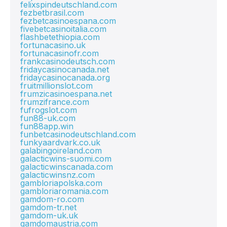
felixspindeutschland.com
fezbetbrasil.com
fezbetcasinoespana.com
fivebetcasinoitalia.com
flashbetethiopia.com
fortunacasino.uk
fortunacasinofr.com
frankcasinodeutsch.com
fridaycasinocanada.net
fridaycasinocanada.org
fruitmillionslot.com
frumzicasinoespana.net
frumzifrance.com
fufrogslot.com
fun88-uk.com
fun88app.win
funbetcasinodeutschland.com
funkyaardvark.co.uk
galabingoireland.com
galacticwins-suomi.com
galacticwinscanada.com
galacticwinsnz.com
gambloriapolska.com
gambloriaromania.com
gamdom-ro.com
gamdom-tr.net
gamdom-uk.uk
gamdomaustria.com