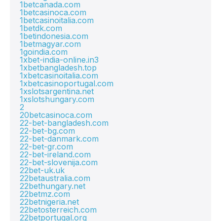
1betcanada.com
1betcasinoca.com
1betcasinoitalia.com
1betdk.com
1betindonesia.com
1betmagyar.com
1goindia.com
1xbet-india-online.in3
1xbetbangladesh.top
1xbetcasinoitalia.com
1xbetcasinoportugal.com
1xslotsargentina.net
1xslotshungary.com
2
20betcasinoca.com
22-bet-bangladesh.com
22-bet-bg.com
22-bet-danmark.com
22-bet-gr.com
22-bet-ireland.com
22-bet-slovenija.com
22bet-uk.uk
22betaustralia.com
22bethungary.net
22betmz.com
22betnigeria.net
22betosterreich.com
22betportugal.org