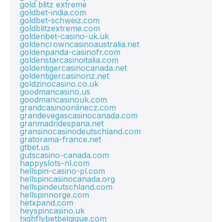
gold blitz extreme
goldbet-india.com
goldbet-schweiz.com
goldblitzextreme.com
goldenbet-casino-uk.uk
goldencrowncasinoaustralia.net
goldenpanda-casinofr.com
goldenstarcasinoitalia.com
goldentigercasinocanada.net
goldentigercasinonz.net
goldzinocasino.co.uk
goodmancasino.us
goodmancasinouk.com
grandcasinoonlinecz.com
grandevegascasinocanada.com
granmadridespana.net
gransinocasinodeutschland.com
gratorama-france.net
gtbet.us
gutscasino-canada.com
happyslots-nl.com
hellspin-casino-pl.com
hellspincasinocanada.org
hellspindeutschland.com
hellspinnorge.com
hetxpand.com
heyspincasino.uk
highflybetbelgique.com