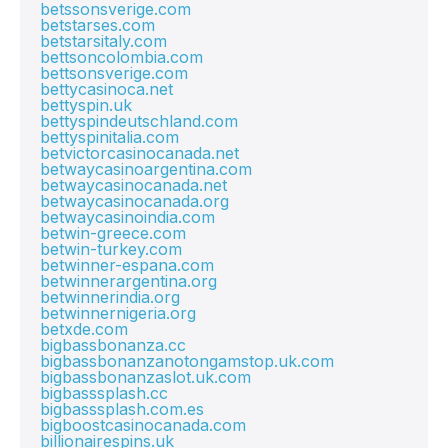
betssonsverige.com
betstarses.com
betstarsitaly.com
bettsoncolombia.com
bettsonsverige.com
bettycasinoca.net
bettyspin.uk
bettyspindeutschland.com
bettyspinitalia.com
betvictorcasinocanada.net
betwaycasinoargentina.com
betwaycasinocanada.net
betwaycasinocanada.org
betwaycasinoindia.com
betwin-greece.com
betwin-turkey.com
betwinner-espana.com
betwinnerargentina.org
betwinnerindia.org
betwinnernigeria.org
betxde.com
bigbassbonanza.cc
bigbassbonanzanotongamstop.uk.com
bigbassbonanzaslot.uk.com
bigbasssplash.cc
bigbasssplash.com.es
bigboostcasinocanada.com
billionairespins.uk