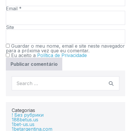
Email
*
Site
Guardar o meu nome, email e site neste navegador
para a próxima vez que eu comentar.
Eu aceito a
Política de Privacidade
Categorias
! Без рубрики
188betus.us
1bet-us.us
1betargentina.com