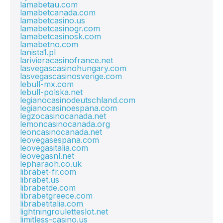
lamabetau.com
lamabetcanada.com
lamabetcasino.us
lamabetcasinogr.com
lamabetcasinosk.com
lamabetno.com
lanista1.pl
larivieracasinofrance.net
lasvegascasinohungary.com
lasvegascasinosverige.com
lebull-mx.com
lebull-polska.net
legianocasinodeutschland.com
legianocasinoespana.com
legzocasinocanada.net
lemoncasinocanada.org
leoncasinocanada.net
leovegasespana.com
leovegasitalia.com
leovegasnl.net
lepharaoh.co.uk
librabet-fr.com
librabet.us
librabetde.com
librabetgreece.com
librabetitalia.com
lightningrouletteslot.net
limitless-casino.us