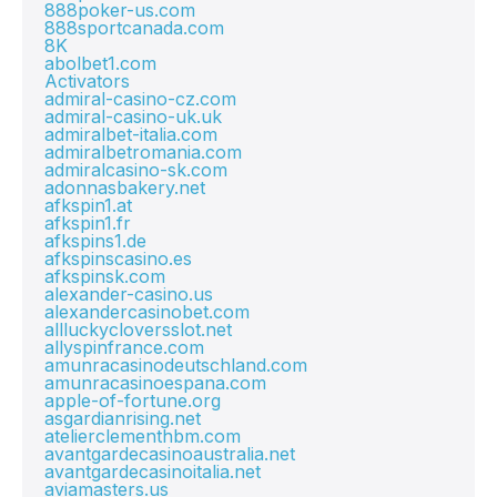
888poker-us.com
888sportcanada.com
8K
abolbet1.com
Activators
admiral-casino-cz.com
admiral-casino-uk.uk
admiralbet-italia.com
admiralbetromania.com
admiralcasino-sk.com
adonnasbakery.net
afkspin1.at
afkspin1.fr
afkspins1.de
afkspinscasino.es
afkspinsk.com
alexander-casino.us
alexandercasinobet.com
allluckycloversslot.net
allyspinfrance.com
amunracasinodeutschland.com
amunracasinoespana.com
apple-of-fortune.org
asgardianrising.net
atelierclementhbm.com
avantgardecasinoaustralia.net
avantgardecasinoitalia.net
aviamasters.us