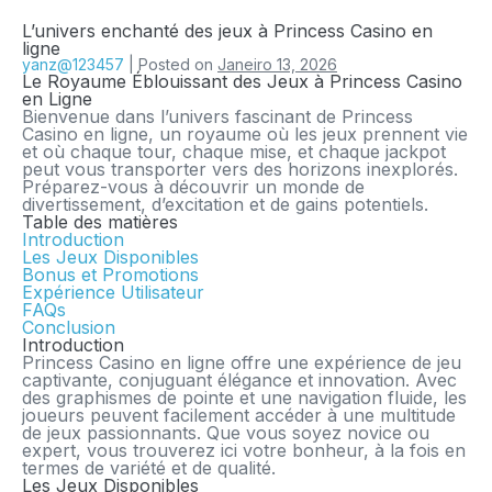
L’univers enchanté des jeux à Princess Casino en
ligne
yanz@123457
|
Posted on
Janeiro 13, 2026
Le Royaume Éblouissant des Jeux à Princess Casino
en Ligne
Bienvenue dans l’univers fascinant de
Princess
Casino en ligne
, un royaume où les jeux prennent vie
et où chaque tour, chaque mise, et chaque jackpot
peut vous transporter vers des horizons inexplorés.
Préparez-vous à découvrir un monde de
divertissement, d’excitation et de gains potentiels.
Table des matières
Introduction
Les Jeux Disponibles
Bonus et Promotions
Expérience Utilisateur
FAQs
Conclusion
Introduction
Princess Casino en ligne
offre une expérience de jeu
captivante, conjuguant élégance et innovation. Avec
des graphismes de pointe et une navigation fluide, les
joueurs peuvent facilement accéder à une multitude
de jeux passionnants. Que vous soyez novice ou
expert, vous trouverez ici votre bonheur, à la fois en
termes de variété et de qualité.
Les Jeux Disponibles