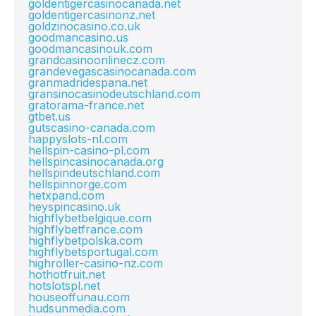
goldentigercasinocanada.net
goldentigercasinonz.net
goldzinocasino.co.uk
goodmancasino.us
goodmancasinouk.com
grandcasinoonlinecz.com
grandevegascasinocanada.com
granmadridespana.net
gransinocasinodeutschland.com
gratorama-france.net
gtbet.us
gutscasino-canada.com
happyslots-nl.com
hellspin-casino-pl.com
hellspincasinocanada.org
hellspindeutschland.com
hellspinnorge.com
hetxpand.com
heyspincasino.uk
highflybetbelgique.com
highflybetfrance.com
highflybetpolska.com
highflybetsportugal.com
highroller-casino-nz.com
hothotfruit.net
hotslotspl.net
houseoffunau.com
hudsunmedia.com