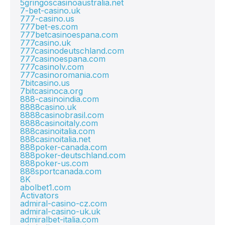
5gringoscasinoaustralia.net
7-bet-casino.uk
777-casino.us
777bet-es.com
777betcasinoespana.com
777casino.uk
777casinodeutschland.com
777casinoespana.com
777casinolv.com
777casinoromania.com
7bitcasino.us
7bitcasinoca.org
888-casinoindia.com
8888casino.uk
8888casinobrasil.com
8888casinoitaly.com
888casinoitalia.com
888casinoitalia.net
888poker-canada.com
888poker-deutschland.com
888poker-us.com
888sportcanada.com
8K
abolbet1.com
Activators
admiral-casino-cz.com
admiral-casino-uk.uk
admiralbet-italia.com