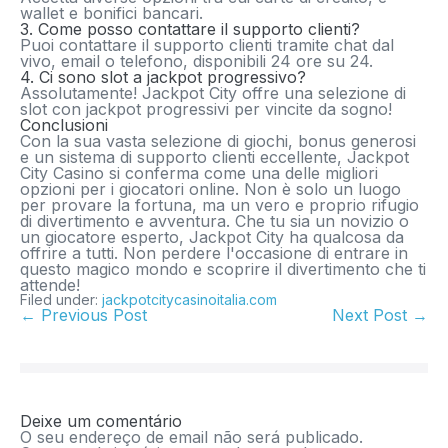
wallet e bonifici bancari.
3. Come posso contattare il supporto clienti?
Puoi contattare il supporto clienti tramite chat dal
vivo, email o telefono, disponibili 24 ore su 24.
4. Ci sono slot a jackpot progressivo?
Assolutamente! Jackpot City offre una selezione di
slot con jackpot progressivi per vincite da sogno!
Conclusioni
Con la sua vasta selezione di giochi, bonus generosi
e un sistema di supporto clienti eccellente,
Jackpot
City Casino
si conferma come una delle migliori
opzioni per i giocatori online. Non è solo un luogo
per provare la fortuna, ma un vero e proprio rifugio
di divertimento e avventura. Che tu sia un novizio o
un giocatore esperto, Jackpot City ha qualcosa da
offrire a tutti. Non perdere l'occasione di entrare in
questo magico mondo e scoprire il divertimento che ti
attende!
Filed under:
jackpotcitycasinoitalia.com
← Previous Post
Next Post →
Deixe um comentário
O seu endereço de email não será publicado.