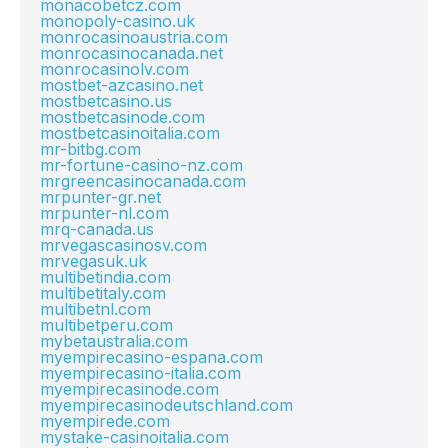
monacobetcz.com
monopoly-casino.uk
monrocasinoaustria.com
monrocasinocanada.net
monrocasinolv.com
mostbet-azcasino.net
mostbetcasino.us
mostbetcasinode.com
mostbetcasinoitalia.com
mr-bitbg.com
mr-fortune-casino-nz.com
mrgreencasinocanada.com
mrpunter-gr.net
mrpunter-nl.com
mrq-canada.us
mrvegascasinosv.com
mrvegasuk.uk
multibetindia.com
multibetitaly.com
multibetnl.com
multibetperu.com
mybetaustralia.com
myempirecasino-espana.com
myempirecasino-italia.com
myempirecasinode.com
myempirecasinodeutschland.com
myempirede.com
mystake-casinoitalia.com