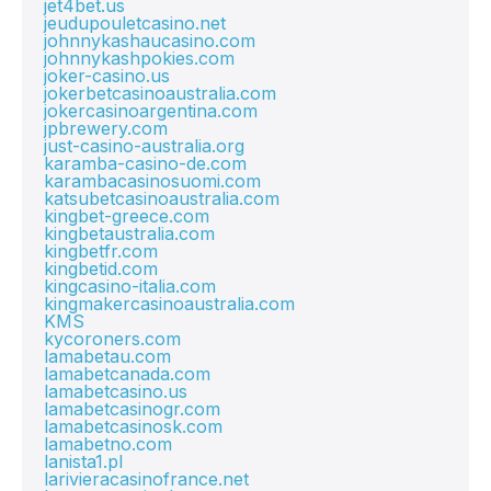
jet4bet.us
jeudupouletcasino.net
johnnykashaucasino.com
johnnykashpokies.com
joker-casino.us
jokerbetcasinoaustralia.com
jokercasinoargentina.com
jpbrewery.com
just-casino-australia.org
karamba-casino-de.com
karambacasinosuomi.com
katsubetcasinoaustralia.com
kingbet-greece.com
kingbetaustralia.com
kingbetfr.com
kingbetid.com
kingcasino-italia.com
kingmakercasinoaustralia.com
KMS
kycoroners.com
lamabetau.com
lamabetcanada.com
lamabetcasino.us
lamabetcasinogr.com
lamabetcasinosk.com
lamabetno.com
lanista1.pl
larivieracasinofrance.net