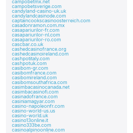
campobetmx.net
campobetsverige.com
candyland-casino-uk.uk
candylandcasinode.com
captaincookscasinoosterreich.com
casadonramon.com.mx
casapariurilor-fr.com
casapariurilor-nl.com
casapariurilor-ro.com
cascbar.co.uk
cashedcasinofrance.org
cashedcasinoireland.com
cashpotitaly.com
cashpotuk.com
casibom-gr.com
casibomfrance.com
casibomireland.com
casibomsouthafrica.com
casimbacasinocanada.net
casimbacasinofi.com
casinadofrance.com
casiniamagyar.com
casino-napoleonfr.com
casino-world-us.us
casino-world.uk
casino13online.it
casino333be.com
casinoalpinoonline.com