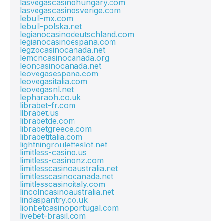
lasvegascasinohungary.com
lasvegascasinosverige.com
lebull-mx.com
lebull-polska.net
legianocasinodeutschland.com
legianocasinoespana.com
legzocasinocanada.net
lemoncasinocanada.org
leoncasinocanada.net
leovegasespana.com
leovegasitalia.com
leovegasnl.net
lepharaoh.co.uk
librabet-fr.com
librabet.us
librabetde.com
librabetgreece.com
librabetitalia.com
lightningrouletteslot.net
limitless-casino.us
limitless-casinonz.com
limitlesscasinoaustralia.net
limitlesscasinocanada.net
limitlesscasinoitaly.com
lincolncasinoaustralia.net
lindaspantry.co.uk
lionbetcasinoportugal.com
livebet-brasil.com