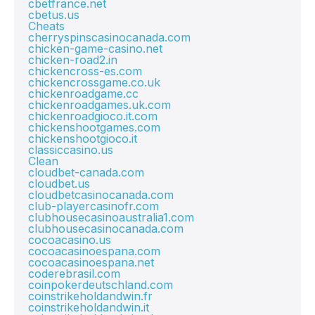
cbetfrance.net
cbetus.us
Cheats
cherryspinscasinocanada.com
chicken-game-casino.net
chicken-road2.in
chickencross-es.com
chickencrossgame.co.uk
chickenroadgame.cc
chickenroadgames.uk.com
chickenroadgioco.it.com
chickenshootgames.com
chickenshootgioco.it
classiccasino.us
Clean
cloudbet-canada.com
cloudbet.us
cloudbetcasinocanada.com
club-playercasinofr.com
clubhousecasinoaustralia1.com
clubhousecasinocanada.com
cocoacasino.us
cocoacasinoespana.com
cocoacasinoespana.net
coderebrasil.com
coinpokerdeutschland.com
coinstrikeholdandwin.fr
coinstrikeholdandwin.it