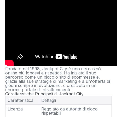
Fondato nel 1998,
Jackpot City
è uno dei casinò
online più longevi e rispettati. Ha iniziato il suo
percorso come un piccolo sito di scommesse e,
grazie alla sue strategie di marketing e a un'offerta di
giochi sempre in evoluzione, è cresciuto in un
enorme portale di intrattenimento.
Caratteristiche Principali di Jackpot City
Caratteristica
Dettagli
Licenza
Regolato da autorità di gioco
rispettabili