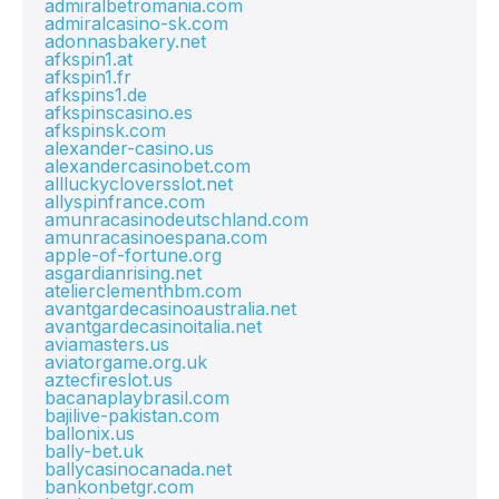
admiralbetromania.com
admiralcasino-sk.com
adonnasbakery.net
afkspin1.at
afkspin1.fr
afkspins1.de
afkspinscasino.es
afkspinsk.com
alexander-casino.us
alexandercasinobet.com
allluckycloversslot.net
allyspinfrance.com
amunracasinodeutschland.com
amunracasinoespana.com
apple-of-fortune.org
asgardianrising.net
atelierclementhbm.com
avantgardecasinoaustralia.net
avantgardecasinoitalia.net
aviamasters.us
aviatorgame.org.uk
aztecfireslot.us
bacanaplaybrasil.com
bajilive-pakistan.com
ballonix.us
bally-bet.uk
ballycasinocanada.net
bankonbetgr.com