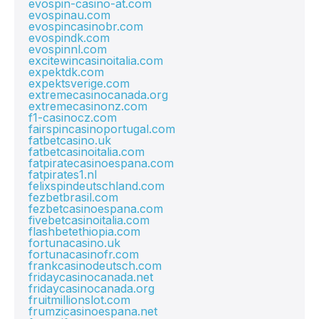
evospin-casino-at.com
evospinau.com
evospincasinobr.com
evospindk.com
evospinnl.com
excitewincasinoitalia.com
expektdk.com
expektsverige.com
extremecasinocanada.org
extremecasinonz.com
f1-casinocz.com
fairspincasinoportugal.com
fatbetcasino.uk
fatbetcasinoitalia.com
fatpiratecasinoespana.com
fatpirates1.nl
felixspindeutschland.com
fezbetbrasil.com
fezbetcasinoespana.com
fivebetcasinoitalia.com
flashbetethiopia.com
fortunacasino.uk
fortunacasinofr.com
frankcasinodeutsch.com
fridaycasinocanada.net
fridaycasinocanada.org
fruitmillionslot.com
frumzicasinoespana.net