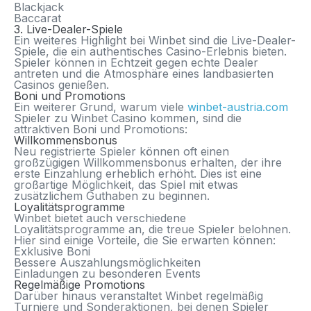
Blackjack
Baccarat
3. Live-Dealer-Spiele
Ein weiteres Highlight bei Winbet sind die Live-Dealer-
Spiele, die ein authentisches Casino-Erlebnis bieten.
Spieler können in Echtzeit gegen echte Dealer
antreten und die Atmosphäre eines landbasierten
Casinos genießen.
Boni und Promotions
Ein weiterer Grund, warum viele
winbet-austria.com
Spieler zu
Winbet Casino
kommen, sind die
attraktiven Boni und Promotions:
Willkommensbonus
Neu registrierte Spieler können oft einen
großzügigen
Willkommensbonus
erhalten, der ihre
erste Einzahlung erheblich erhöht. Dies ist eine
großartige Möglichkeit, das Spiel mit etwas
zusätzlichem Guthaben zu beginnen.
Loyalitätsprogramme
Winbet bietet auch verschiedene
Loyalitätsprogramme an, die treue Spieler belohnen.
Hier sind einige Vorteile, die Sie erwarten können:
Exklusive Boni
Bessere Auszahlungsmöglichkeiten
Einladungen zu besonderen Events
Regelmäßige Promotions
Darüber hinaus veranstaltet Winbet regelmäßig
Turniere und Sonderaktionen, bei denen Spieler