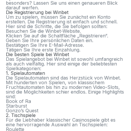
besonders? Lassen Sie uns einen genaueren Blick
darauf werfen.
Die Registrierung bei Winbet
Um zu spielen, müssen Sie zunächst ein Konto
erstellen. Die Registrierung ist einfach und schnell.
Hier sind die Schritte, die Sie befolgen sollten:
Besuchen Sie die Winbet-Website.
Klicken Sie auf die Schaltfläche „Registrieren“.
Geben Sie Ihre persönlichen Daten ein.
Bestätigen Sie Ihre E-Mail-Adresse.
Tätigen Sie Ihre erste Einzahlung.
Die besten Spiele bei Winbet
Das Spielangebot bei Winbet ist sowohl umfangreich
als auch vielfältig. Hier sind einige der beliebtesten
Spielkategorien:
1. Spielautomaten
Die Spielautomaten sind das Herzstück von Winbet.
Mit hunderten von Spielen, von klassischem
Fruchtautomaten bis hin zu modernen Video-Slots,
sind die Möglichkeiten schier endlos. Einige Highlights
sind:
Book of Ra
Starburst
Gonzo’s Quest
2. Tischspiele
Für die Liebhaber klassischer Casinospiele gibt es
eine hervorragende Auswahl an Tischspielen:
Roulette