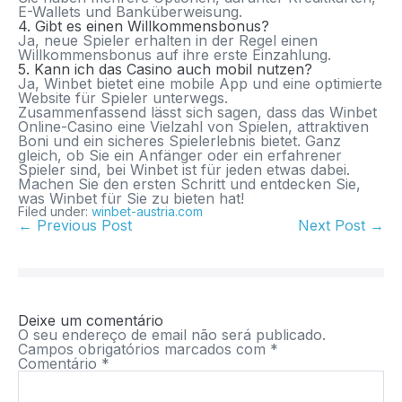
E-Wallets und Banküberweisung.
4. Gibt es einen Willkommensbonus?
Ja, neue Spieler erhalten in der Regel einen
Willkommensbonus auf ihre erste Einzahlung.
5. Kann ich das Casino auch mobil nutzen?
Ja, Winbet bietet eine mobile App und eine optimierte
Website für Spieler unterwegs.
Zusammenfassend lässt sich sagen, dass das
Winbet
Online-Casino
eine Vielzahl von Spielen, attraktiven
Boni und ein sicheres Spielerlebnis bietet. Ganz
gleich, ob Sie ein Anfänger oder ein erfahrener
Spieler sind, bei Winbet ist für jeden etwas dabei.
Machen Sie den ersten Schritt und entdecken Sie,
was Winbet für Sie zu bieten hat!
Filed under:
winbet-austria.com
← Previous Post
Next Post →
Deixe um comentário
O seu endereço de email não será publicado.
Campos obrigatórios marcados com
*
Comentário
*