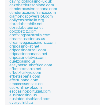
davincigoldcasino-uk.uk
daznbetdeutschland.com
denderacasinoespana.com
denderacasinofrance.com
diamondspowerslot.com
dollycasinoitalia.org
doradobetchile.net
doradobetperu.net
doxxbetcz.com
draftkingsaustralia.com
dreams-casinous.us
dreamvegascasinonz.com
dripcasino-at.net
dripcasinobrasil.com
dripcasinocanada.net
dripcasinolatvia.com
duelzcasino.us
easybetsouthafrica.com
efbet-romania.net
efbet-turkiye.com
efbetespana.com
efortunano.com
emmeessentials.co
esc-online-pt.com
esccasinoportugal.com
euslotcasino.us
euslotdeutschland.com
everychild.co