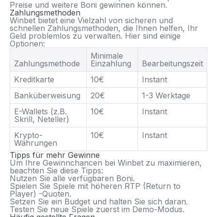
Preise und weitere Boni gewinnen können.
Zahlungsmethoden
Winbet bietet eine Vielzahl von sicheren und
schnellen Zahlungsmethoden, die Ihnen helfen, Ihr
Geld problemlos zu verwalten. Hier sind einige
Optionen:
Minimale
Zahlungsmethode
Einzahlung
Bearbeitungszeit
Kreditkarte
10€
Instant
Banküberweisung
20€
1-3 Werktage
E-Wallets (z.B.
10€
Instant
Skrill, Neteller)
Krypto-
10€
Instant
Währungen
Tipps für mehr Gewinne
Um Ihre Gewinnchancen bei Winbet zu maximieren,
beachten Sie diese Tipps:
Nutzen Sie alle verfügbaren Boni.
Spielen Sie Spiele mit höheren RTP (Return to
Player) -Quoten.
Setzen Sie ein Budget und halten Sie sich daran.
Testen Sie neue Spiele zuerst im Demo-Modus.