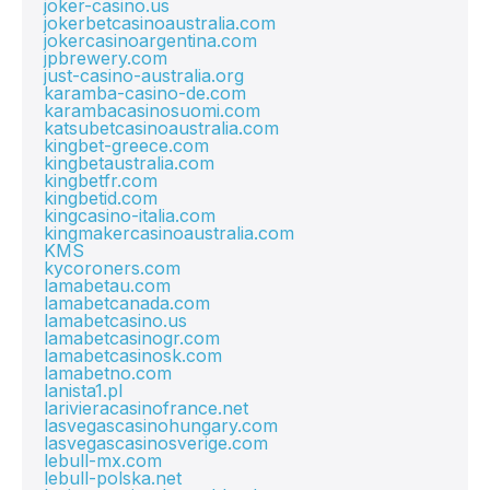
joker-casino.us
jokerbetcasinoaustralia.com
jokercasinoargentina.com
jpbrewery.com
just-casino-australia.org
karamba-casino-de.com
karambacasinosuomi.com
katsubetcasinoaustralia.com
kingbet-greece.com
kingbetaustralia.com
kingbetfr.com
kingbetid.com
kingcasino-italia.com
kingmakercasinoaustralia.com
KMS
kycoroners.com
lamabetau.com
lamabetcanada.com
lamabetcasino.us
lamabetcasinogr.com
lamabetcasinosk.com
lamabetno.com
lanista1.pl
larivieracasinofrance.net
lasvegascasinohungary.com
lasvegascasinosverige.com
lebull-mx.com
lebull-polska.net