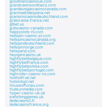
goodmancasinouk.com
grandcasinoonlinecz.com
grandevegascasinocanada.com
granmadridespana.net
gransinocasinodeutschland.com
gratorama-france.net
gtbet.us
gutscasino-canada.com
happyslots-nl.com
hellspin-casino-pl.com
hellspincasinocanada.org
hellspindeutschland.com
hellspinnorge.com
hetxpand.com
heyspincasino.uk
highflybetbelgique.com
highflybetfrance.com
highflybetpolska.com
highflybetsportugal.com
highroller-casino-nz.com
hothotfruit.net
hotslotspl.net
houseoffunau.com
hudsunmedia.com
hyper-casino-uk.uk
icefishinggames.uk
iledecasino1.fr
iledecasinofrance.org