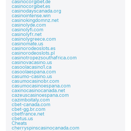
casinocorgibet.de
casinocorgibet.es
casinodayscanada.org
casinointense.win
casinokingdomnz.net
casinolyde.com
casinolyfi.com
casinolyfr.net
casinolygreece.com
casinomate.us
casinorodeoslots.es
casinorodeoslots.pl
casinotropezsouthafrica.com
casinovacasino.us
casoolacasino1.ca
casoolaespana.com
casumo-casino.us
casumocasinobr.com
casumocasinoespana.com
caxinocasinocanada.net
cazeuscasinoespana.com
cazimboitaly.com
cbet-canada.com
cbet-gg.br.com
cbetfrance.net
cbetus.us
Cheats
cherryspinscasinocanada.com