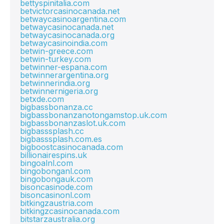
bettyspinitalia.com
betvictorcasinocanada.net
betwaycasinoargentina.com
betwaycasinocanada.net
betwaycasinocanada.org
betwaycasinoindia.com
betwin-greece.com
betwin-turkey.com
betwinner-espana.com
betwinnerargentina.org
betwinnerindia.org
betwinnernigeria.org
betxde.com
bigbassbonanza.cc
bigbassbonanzanotongamstop.uk.com
bigbassbonanzaslot.uk.com
bigbasssplash.cc
bigbasssplash.com.es
bigboostcasinocanada.com
billionairespins.uk
bingoalnl.com
bingobonganl.com
bingobongauk.com
bisoncasinode.com
bisoncasinonl.com
bitkingzaustria.com
bitkingzcasinocanada.com
bitstarzaustralia.org