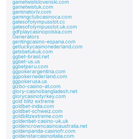
gametwistslovenski.com
gametwistuk.com
gaminatorlv.com
gamingclubcasinoca.com
gatesofolympusslot.cc
gatesofolympusslot.uk.com
gdfplaycasinopolska.com
Generators
gentingcasino-espana.com
getluckycasinonederland.com
getsbetukuk.com
ggbet-brasil.net
ggbet-us.us
ggbetperu.com
ggpokerargentina.com
ggpokernederland.com
ggpokerusa.us
gizbo-casino-at.com
glory-casinobangladesh.net
glorycasinotyrkey.com
gold blitz extreme
goldbet-india.com
goldbet-schweiz.com
goldblitzextreme.com
goldenbet-casino-uk.uk
goldencrowncasinoaustralia.net
goldenpanda-casinofr.com
goldenstarcasinoitalia.com