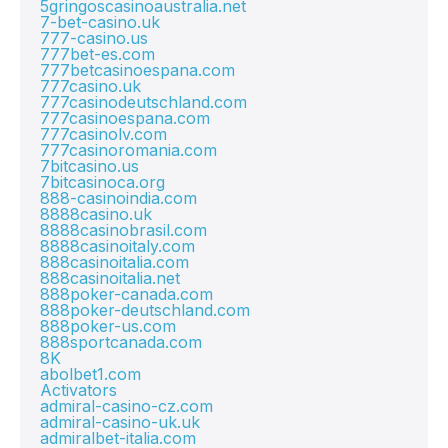
5gringoscasinoaustralia.net
7-bet-casino.uk
777-casino.us
777bet-es.com
777betcasinoespana.com
777casino.uk
777casinodeutschland.com
777casinoespana.com
777casinolv.com
777casinoromania.com
7bitcasino.us
7bitcasinoca.org
888-casinoindia.com
8888casino.uk
8888casinobrasil.com
8888casinoitaly.com
888casinoitalia.com
888casinoitalia.net
888poker-canada.com
888poker-deutschland.com
888poker-us.com
888sportcanada.com
8K
abolbet1.com
Activators
admiral-casino-cz.com
admiral-casino-uk.uk
admiralbet-italia.com