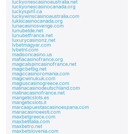
luckyonescasinoaustralia.net
luckyonescasinocanada.org
luckyspin1.ca
luckywinscasinoaustralia.com
lukkicasinocanada.org
lunacasinosverige.com
lunubetde.net
lunubetfrance.net
luxurycasinonz.net
lvbetmagyar.com
lvbetnl.com
madisoncasino.us
mafiacasinofrance.org
magicalspincasinofrance.net
magicbetbg.net
magiccasinoromania.com
magicwinukuk.com
magiuscasinogreece.com
malinacasinodeutschland.com
malinacasinofrance.net
mangeticslots.es
mangeticslots.it
marcaapuestascasinoespana.com
mariacasinoeesti.com
maxbetgreece.com
maxbetitalia.com
maxbetro.net
maxbetslovenia.com