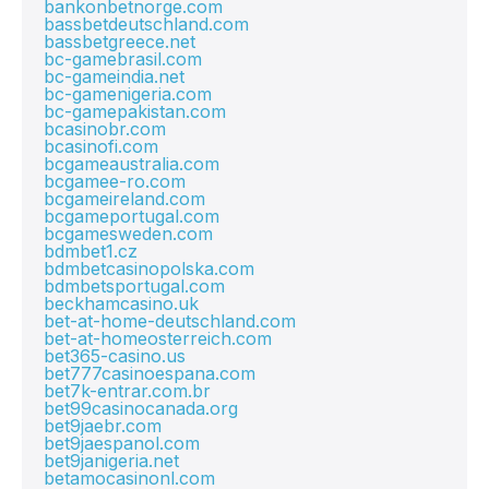
bankonbetnorge.com
bassbetdeutschland.com
bassbetgreece.net
bc-gamebrasil.com
bc-gameindia.net
bc-gamenigeria.com
bc-gamepakistan.com
bcasinobr.com
bcasinofi.com
bcgameaustralia.com
bcgamee-ro.com
bcgameireland.com
bcgameportugal.com
bcgamesweden.com
bdmbet1.cz
bdmbetcasinopolska.com
bdmbetsportugal.com
beckhamcasino.uk
bet-at-home-deutschland.com
bet-at-homeosterreich.com
bet365-casino.us
bet777casinoespana.com
bet7k-entrar.com.br
bet99casinocanada.org
bet9jaebr.com
bet9jaespanol.com
bet9janigeria.net
betamocasinonl.com