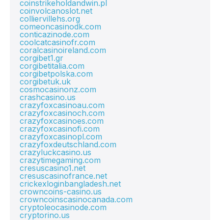
coinstrikeholdandwin.pl
coinvolcanoslot.net
colliervillehs.org
comeoncasinodk.com
conticazinode.com
coolcatcasinofr.com
coralcasinoireland.com
corgibet1.gr
corgibetitalia.com
corgibetpolska.com
corgibetuk.uk
cosmocasinonz.com
crashcasino.us
crazyfoxcasinoau.com
crazyfoxcasinoch.com
crazyfoxcasinoes.com
crazyfoxcasinofi.com
crazyfoxcasinopl.com
crazyfoxdeutschland.com
crazyluckcasino.us
crazytimegaming.com
cresuscasino1.net
cresuscasinofrance.net
crickexloginbangladesh.net
crowncoins-casino.us
crowncoinscasinocanada.com
cryptoleocasinode.com
cryptorino.us