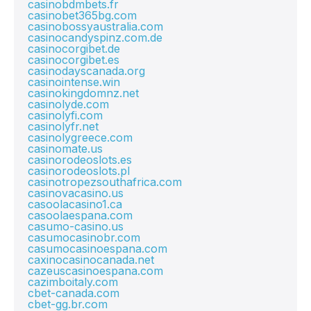
casinobdmbets.fr
casinobet365bg.com
casinobossyaustralia.com
casinocandyspinz.com.de
casinocorgibet.de
casinocorgibet.es
casinodayscanada.org
casinointense.win
casinokingdomnz.net
casinolyde.com
casinolyfi.com
casinolyfr.net
casinolygreece.com
casinomate.us
casinorodeoslots.es
casinorodeoslots.pl
casinotropezsouthafrica.com
casinovacasino.us
casoolacasino1.ca
casoolaespana.com
casumo-casino.us
casumocasinobr.com
casumocasinoespana.com
caxinocasinocanada.net
cazeuscasinoespana.com
cazimboitaly.com
cbet-canada.com
cbet-gg.br.com