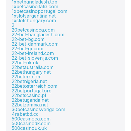
1xbetbangladesh.top
1xbetcasinoitalia.com
1xbetcasinoportugal.com
1xslotsargentina.net
1xslotshungary.com
2
20betcasinoca.com
22-bet-bangladesh.com
22-bet-bg.com
22-bet-danmark.com
22-bet-gr.com
22-bet-ireland.com
22-bet-slovenija.com
22bet-uk.uk
22betaustralia.com
22bethungary.net
22betmz.com
22betnigeria.net
22betosterreich.com
22betportugal.org
22betscasino.pl
22betuganda.net
22betzambia.net
30betcasinosverige.com
4rabetbd.cc
500casinoca.com
500casinodk.com
500casinouk.uk