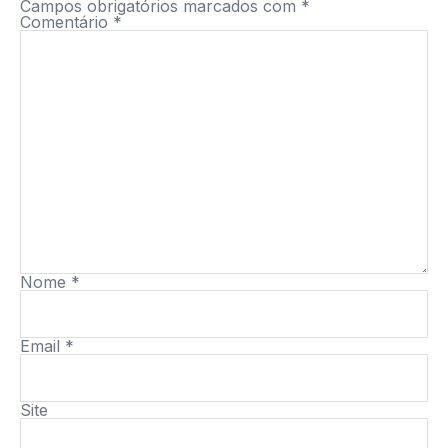
Campos obrigatórios marcados com
*
Comentário
*
Nome
*
Email
*
Site