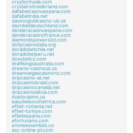
cryptorinode.com
crystalrollnederland.com
dafabetcasinoespana.com
dafabetindia.net
davincigoldcasino-uk.uk
daznbetdeutschland.com
denderacasinoespana.com
denderacasinofrance.com
diamondspowerslot.com
dollycasinoitalia.org
doradobetchile.net
doradobetperu.net
doxxbetcz.com
draftkingsaustralia.com
dreams-casinous.us
dreamvegascasinonz.com
dripcasino-at.net
dripcasinobrasil.com
dripcasinocanada.net
dripcasinolatvia.com
duelzcasino.us
easybetsouthafrica.com
efbet-romania.net
efbet-turkiye.com
efbetespana.com
efortunano.com
emmeessentials.co
esc-online-pt.com