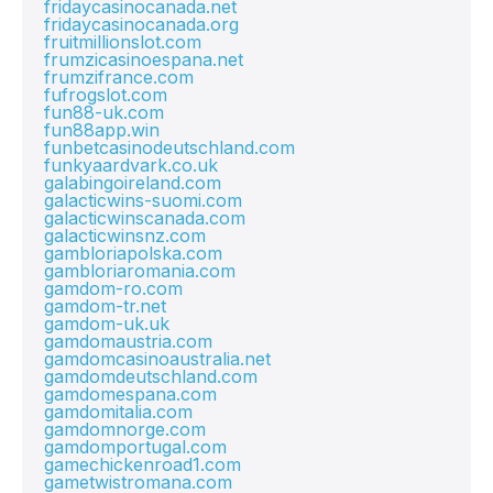
fridaycasinocanada.net
fridaycasinocanada.org
fruitmillionslot.com
frumzicasinoespana.net
frumzifrance.com
fufrogslot.com
fun88-uk.com
fun88app.win
funbetcasinodeutschland.com
funkyaardvark.co.uk
galabingoireland.com
galacticwins-suomi.com
galacticwinscanada.com
galacticwinsnz.com
gambloriapolska.com
gambloriaromania.com
gamdom-ro.com
gamdom-tr.net
gamdom-uk.uk
gamdomaustria.com
gamdomcasinoaustralia.net
gamdomdeutschland.com
gamdomespana.com
gamdomitalia.com
gamdomnorge.com
gamdomportugal.com
gamechickenroad1.com
gametwistromana.com