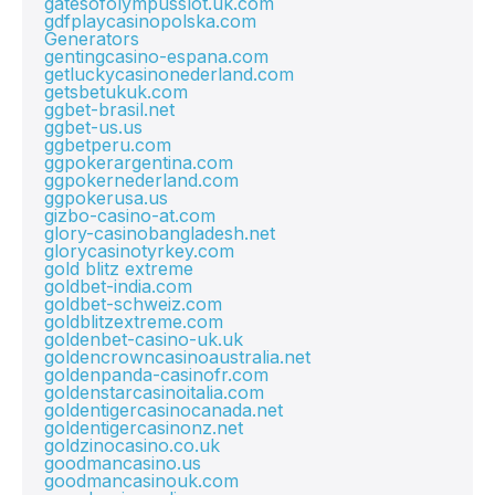
gatesofolympusslot.uk.com
gdfplaycasinopolska.com
Generators
gentingcasino-espana.com
getluckycasinonederland.com
getsbetukuk.com
ggbet-brasil.net
ggbet-us.us
ggbetperu.com
ggpokerargentina.com
ggpokernederland.com
ggpokerusa.us
gizbo-casino-at.com
glory-casinobangladesh.net
glorycasinotyrkey.com
gold blitz extreme
goldbet-india.com
goldbet-schweiz.com
goldblitzextreme.com
goldenbet-casino-uk.uk
goldencrowncasinoaustralia.net
goldenpanda-casinofr.com
goldenstarcasinoitalia.com
goldentigercasinocanada.net
goldentigercasinonz.net
goldzinocasino.co.uk
goodmancasino.us
goodmancasinouk.com