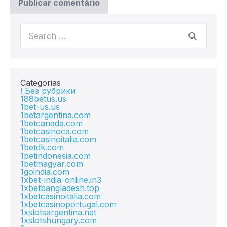
Categorias
! Без рубрики
188betus.us
1bet-us.us
1betargentina.com
1betcanada.com
1betcasinoca.com
1betcasinoitalia.com
1betdk.com
1betindonesia.com
1betmagyar.com
1goindia.com
1xbet-india-online.in3
1xbetbangladesh.top
1xbetcasinoitalia.com
1xbetcasinoportugal.com
1xslotsargentina.net
1xslotshungary.com