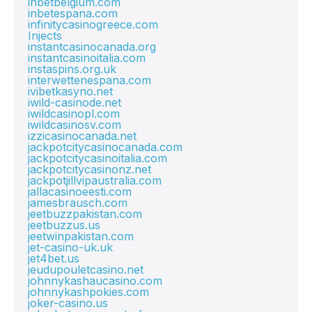
inbetbelgium.com
inbetespana.com
infinitycasinogreece.com
Injects
instantcasinocanada.org
instantcasinoitalia.com
instaspins.org.uk
interwettenespana.com
ivibetkasyno.net
iwild-casinode.net
iwildcasinopl.com
iwildcasinosv.com
izzicasinocanada.net
jackpotcitycasinocanada.com
jackpotcitycasinoitalia.com
jackpotcitycasinonz.net
jackpotjillvipaustralia.com
jallacasinoeesti.com
jamesbrausch.com
jeetbuzzpakistan.com
jeetbuzzus.us
jeetwinpakistan.com
jet-casino-uk.uk
jet4bet.us
jeudupouletcasino.net
johnnykashaucasino.com
johnnykashpokies.com
joker-casino.us