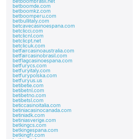
betboombrasil.net
betboomde.com
betboomkz.com
betboomperu.com
betbullitaly.com
betcavecasinoespana.com
betclicci.com
betclicnl.com
betclicpt.net
betclicuk.com
betfaircasinoaustralia.com
betfaircasinobrasil.com
betflagcasinoespana.com
betfurycs.com
betfuryitaly.com
betfurypolska.com
betfuryus.us
betibetie.com
betibetnl.com
betibetno.com
betibetsl.com
beticcasinoitalia.com
betiniacasinocanada.com
betiniadk.com
betiniasverige.com
betkingcs.com
betkingespana.com
betkingfr.com