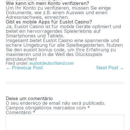
Wie kann ich mein Konto verifizieren?
Um Ihr Konto zu verifizieren, müssen Sie einige
Dokumente, wie z.B. einen Ausweis und einen
Adressnachweis, einreichen.
Gibt es mobile Apps für Euslot Casino?
Ja, Euslot Casino ist für mobile Geräte optimiert und
bietet ein hervorragendes Spielerlebnis auf
Smartphones und Tablets.
Insgesamt bietet Euslot Casino eine spannende und
sichere Umgebung für alle Spielbegeisterten. Nutzen
Sie den
euslot bonus code
, um Ihre Erfahrung zu
maximieren und in die Welt des Glücksspiels
einzutauchen!
Filed under:
euslotdeutschland.com
← Previous Post
Next Post →
Deixe um comentário
O seu endereço de email não será publicado.
Campos obrigatórios marcados com
*
Comentário
*