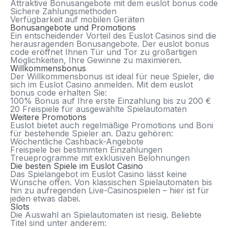
Attraktive Bonusangebote mit dem
euslot bonus code
Sichere Zahlungsmethoden
Verfügbarkeit auf mobilen Geräten
Bonusangebote und Promotions
Ein entscheidender Vorteil des Euslot Casinos sind die
herausragenden Bonusangebote. Der
euslot bonus
code
eröffnet Ihnen Tür und Tor zu großartigen
Möglichkeiten, Ihre Gewinne zu maximieren.
Willkommensbonus
Der Willkommensbonus ist ideal für neue Spieler, die
sich im Euslot Casino anmelden. Mit dem
euslot
bonus code
erhalten Sie:
100% Bonus auf Ihre erste Einzahlung bis zu 200 €
20 Freispiele für ausgewählte Spielautomaten
Weitere Promotions
Euslot bietet auch regelmäßige Promotions und Boni
für bestehende Spieler an. Dazu gehören:
Wöchentliche Cashback-Angebote
Freispiele bei bestimmten Einzahlungen
Treueprogramme mit exklusiven Belohnungen
Die besten Spiele im Euslot Casino
Das Spielangebot im Euslot Casino lässt keine
Wünsche offen. Von klassischen Spielautomaten bis
hin zu aufregenden Live-Casinospielen – hier ist für
jeden etwas dabei.
Slots
Die Auswahl an Spielautomaten ist riesig. Beliebte
Titel sind unter anderem: