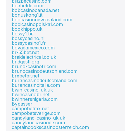
blitzbecasino.com
boabetde.com
bobcasinocanada.net
bonuskong1.it
boocasinonewzealand.com
booicasinopolska1.com
bookhippo.uk
bossy1.be
bossycasino.nl
bossycasino1.fr
bovadamexico.com
br-55bet.net
braidelectrical.co.uk
bridgestl.org
bruno-casinofr.com
brunocasinodeutschland.com
brxbetbr.net
burancasinodeutschland.com
burancasinoitalia.com
bwin-casino-uk.uk
bwincasinobr.net
bwinnersnigeria.com
Bypasser
campobetmx.net
campobetsverige.com
candyland-casino-uk.uk
candylandcasinode.com
captaincookscasinoosterreich.com