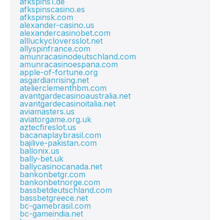
afkspins1.de
afkspinscasino.es
afkspinsk.com
alexander-casino.us
alexandercasinobet.com
allluckycloversslot.net
allyspinfrance.com
amunracasinodeutschland.com
amunracasinoespana.com
apple-of-fortune.org
asgardianrising.net
atelierclementhbm.com
avantgardecasinoaustralia.net
avantgardecasinoitalia.net
aviamasters.us
aviatorgame.org.uk
aztecfireslot.us
bacanaplaybrasil.com
bajilive-pakistan.com
ballonix.us
bally-bet.uk
ballycasinocanada.net
bankonbetgr.com
bankonbetnorge.com
bassbetdeutschland.com
bassbetgreece.net
bc-gamebrasil.com
bc-gameindia.net