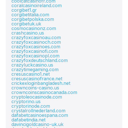
coolcatcasinofr.com
coralcasinoireland.com
corgibet1.gr
corgibetitalia.com
corgibetpolska.com
corgibetuk.uk
cosmocasinonz.com
crashcasino.us
crazyfoxcasinoau.com
crazyfoxcasinoch.com
crazyfoxcasinoes.com
crazyfoxcasinofi.com
crazyfoxcasinopl.com
crazyfoxdeutschland.com
crazyluckcasino.us
crazytimegaming.com
cresuscasino1.net
cresuscasinofrance.net
crickexloginbangladesh.net
crowncoins-casino.us
crowncoinscasinocanada.com
cryptoleocasinode.com
cryptorino.us
cryptorinode.com
crystalrollnederland.com
dafabetcasinoespana.com
dafabetindia.net
davincigoldcasino-uk.uk