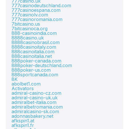
777casino.uk
777casinodeutschland.com
777casinoespana.com
777casinolv.com
777casinoromania.com
7bitcasino.us
7bitcasinoca.org
888-casinoindia.com
8888casino.uk
8888casinobrasil.com
8888casinoitaly.com
888casinoitalia.com
888casinoitalia.net
888poker-canada.com
888poker-deutschland.com
888poker-us.com
888sportcanada.com
8K
abolbet1.com
Activators
admiral-casino-cz.com
admiral-casino-uk.uk
admiralbet-italia.com
admiralbetromania.com
admiralcasino-sk.com
adonnasbakery.net
afkspin1.at
afkspin1.fr