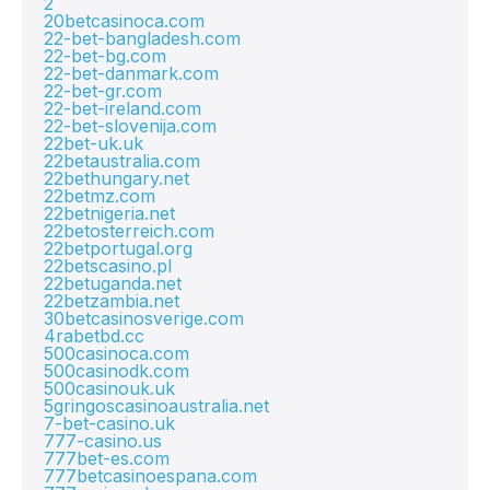
2
20betcasinoca.com
22-bet-bangladesh.com
22-bet-bg.com
22-bet-danmark.com
22-bet-gr.com
22-bet-ireland.com
22-bet-slovenija.com
22bet-uk.uk
22betaustralia.com
22bethungary.net
22betmz.com
22betnigeria.net
22betosterreich.com
22betportugal.org
22betscasino.pl
22betuganda.net
22betzambia.net
30betcasinosverige.com
4rabetbd.cc
500casinoca.com
500casinodk.com
500casinouk.uk
5gringoscasinoaustralia.net
7-bet-casino.uk
777-casino.us
777bet-es.com
777betcasinoespana.com