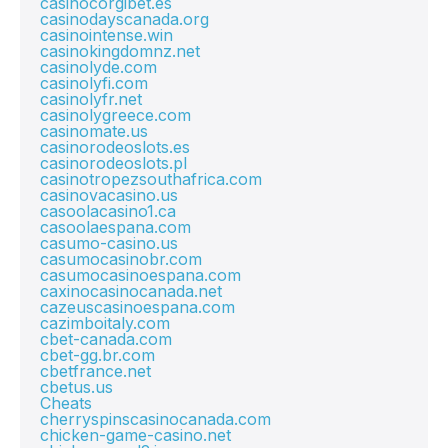
casinocorgibet.es
casinodayscanada.org
casinointense.win
casinokingdomnz.net
casinolyde.com
casinolyfi.com
casinolyfr.net
casinolygreece.com
casinomate.us
casinorodeoslots.es
casinorodeoslots.pl
casinotropezsouthafrica.com
casinovacasino.us
casoolacasino1.ca
casoolaespana.com
casumo-casino.us
casumocasinobr.com
casumocasinoespana.com
caxinocasinocanada.net
cazeuscasinoespana.com
cazimboitaly.com
cbet-canada.com
cbet-gg.br.com
cbetfrance.net
cbetus.us
Cheats
cherryspinscasinocanada.com
chicken-game-casino.net