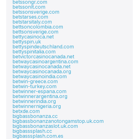
betssongr.com
betssonlt.com
betssonsverige.com
betstarses.com
betstarsitaly.com
bettsoncolombia.com
bettsonsverige.com
bettycasinoca.net
bettyspin.uk
bettyspindeutschland.com
bettyspinitalia.com
betvictorcasinocanada.net
betwaycasinoargentina.com
betwaycasinocanada.net
betwaycasinocanada.org
betwaycasinoindia.com
betwin-greece.com
betwin-turkey.com
betwinner-espana.com
betwinnerargentina.org
betwinnerindia.org
betwinnernigeria.org
betxde.com
bigbassbonanza.cc
bigbassbonanzanotongamstop.uk.com
bigbassbonanzaslot.uk.com
bigbasssplash.cc
bigbasssplash.com.es