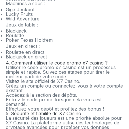
Machines à sous :
Giga Jackpot
Lucky Fruits
Wild Adventure
Jeux de table :
Blackjack
Roulette
Poker Texas Hold’em
Jeux en direct :
Roulette en direct
Blackjack en direct
4. Comment utiliser le code promo x7 casino ?
Utiliser le
code promo x7 casino
est un processus
simple et rapide. Suivez ces étapes pour tirer le
meilleur parti de votre code :
Visitez le site officiel de X7 Casino.
Créez un compte ou connectez-vous à votre compte
existant.
Accédez à la section des dépôts.
Entrez le code promo lorsque cela vous est
demandé.
Effectuez votre dépôt et profitez des bonus !
5. Sécurité et fiabilité de X7 Casino
La sécurité des joueurs est une priorité absolue pour
X7 Casino. La plateforme utilise des technologies de
cryptage avancées pour protéger vos données