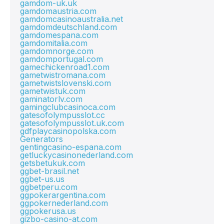
gamdom-uk.uk
gamdomaustria.com
gamdomcasinoaustralia.net
gamdomdeutschland.com
gamdomespana.com
gamdomitalia.com
gamdomnorge.com
gamdomportugal.com
gamechickenroad1.com
gametwistromana.com
gametwistslovenski.com
gametwistuk.com
gaminatorlv.com
gamingclubcasinoca.com
gatesofolympusslot.cc
gatesofolympusslot.uk.com
gdfplaycasinopolska.com
Generators
gentingcasino-espana.com
getluckycasinonederland.com
getsbetukuk.com
ggbet-brasil.net
ggbet-us.us
ggbetperu.com
ggpokerargentina.com
ggpokernederland.com
ggpokerusa.us
gizbo-casino-at.com