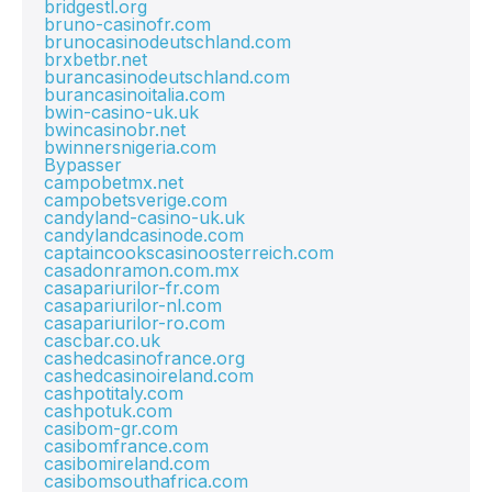
bridgestl.org
bruno-casinofr.com
brunocasinodeutschland.com
brxbetbr.net
burancasinodeutschland.com
burancasinoitalia.com
bwin-casino-uk.uk
bwincasinobr.net
bwinnersnigeria.com
Bypasser
campobetmx.net
campobetsverige.com
candyland-casino-uk.uk
candylandcasinode.com
captaincookscasinoosterreich.com
casadonramon.com.mx
casapariurilor-fr.com
casapariurilor-nl.com
casapariurilor-ro.com
cascbar.co.uk
cashedcasinofrance.org
cashedcasinoireland.com
cashpotitaly.com
cashpotuk.com
casibom-gr.com
casibomfrance.com
casibomireland.com
casibomsouthafrica.com