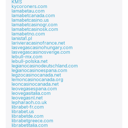
KMS
kycoroners.com
lamabetau.com
lamabetcanada.com
lamabetcasino.us
lamabetcasinogr.com
lamabetcasinosk.com
lamabetno.com
lanista1.pl
larivieracasinofrance.net
lasvegascasinohungary.com
lasvegascasinosverige.com
lebull-mx.com
lebull-polska.net
legianocasinodeutschland.com
legianocasinoespana.com
legzocasinocanada.net
lemoncasinocanada.org
leoncasinocanada.net
leovegasespana.com
leovegasitalia.com
leovegasnl.net
lepharaoh.co.uk
librabet-fr.com
librabet.us
librabetde.com
librabetgreece.com
librabetitalia.com