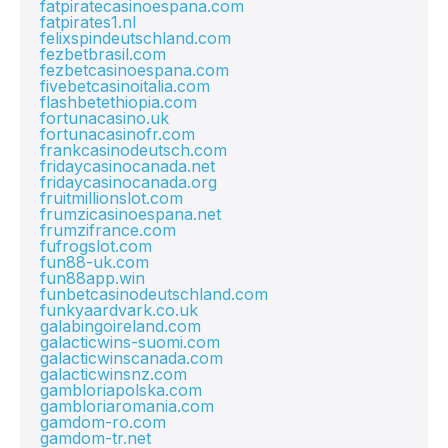
fatpiratecasinoespana.com
fatpirates1.nl
felixspindeutschland.com
fezbetbrasil.com
fezbetcasinoespana.com
fivebetcasinoitalia.com
flashbetethiopia.com
fortunacasino.uk
fortunacasinofr.com
frankcasinodeutsch.com
fridaycasinocanada.net
fridaycasinocanada.org
fruitmillionslot.com
frumzicasinoespana.net
frumzifrance.com
fufrogslot.com
fun88-uk.com
fun88app.win
funbetcasinodeutschland.com
funkyaardvark.co.uk
galabingoireland.com
galacticwins-suomi.com
galacticwinscanada.com
galacticwinsnz.com
gambloriapolska.com
gambloriaromania.com
gamdom-ro.com
gamdom-tr.net