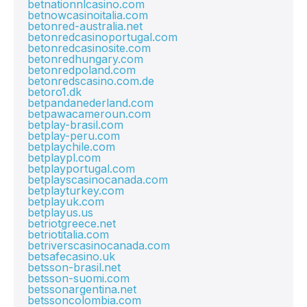
betnationnlcasino.com
betnowcasinoitalia.com
betonred-australia.net
betonredcasinoportugal.com
betonredcasinosite.com
betonredhungary.com
betonredpoland.com
betonredscasino.com.de
betoro1.dk
betpandanederland.com
betpawacameroun.com
betplay-brasil.com
betplay-peru.com
betplaychile.com
betplaypl.com
betplayportugal.com
betplayscasinocanada.com
betplayturkey.com
betplayuk.com
betplayus.us
betriotgreece.net
betriotitalia.com
betriverscasinocanada.com
betsafecasino.uk
betsson-brasil.net
betsson-suomi.com
betssonargentina.net
betssoncolombia.com