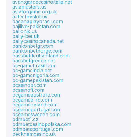
avantgardecasinoitalia.net
aviamasters.us
aviatorgame.org.uk
aztecfireslot.us
bacanaplaybrasil.com
bajilive-pakistan.com
ballonix.us
bally-bet.uk
ballycasinocanada.net
bankonbetgr.com
bankonbetnorge.com
bassbetdeutschland.com
bassbetgreece.net
bc-gamebrasil.com
bc-gameindia.net
bc-gamenigeria.com
bc-gamepakistan.com
bcasinobr.com
bcasinofi.com
bcgameaustralia.com
bcgamee-ro.com
bcgameireland.com
bcgameportugal.com
bcgamesweden.com
bdmbet1.cz
bdmbetcasinopolska.com
bdmbetsportugal.com
beckhamcasino.uk