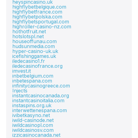
heyspincasino.uk
highflybetbelgique.com
highflybetfrance.com
highflybetpolska.com
highflybetsportugal.com
highroller-casino-nz.com
hothotfruit.net
hotslotspl.net
houseoffunau.com
hudsunmedia.com
hyper-casino-uk.uk
icefishinggames.uk
iledecasino1.fr
iledecasinofrance.org
imvest.it
inbetbelgium.com
inbetespana.com
infinitycasinogreece.com
Injects
instantcasinocanada.org
instantcasinoitalia.com
instaspins.org.uk
interwettenespana.com
ivibetkasyno.net
iwild-casinode.net
iwildcasinopl.com
iwildcasinosv.com
izzicasinocanada.net