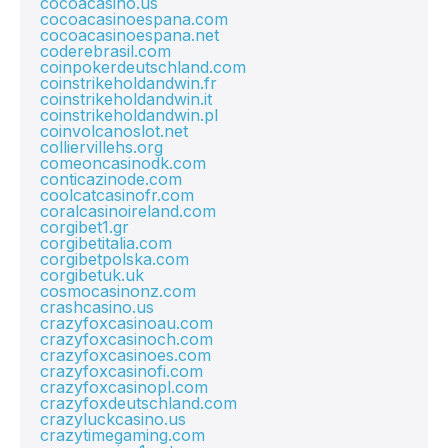
cocoacasino.us
cocoacasinoespana.com
cocoacasinoespana.net
coderebrasil.com
coinpokerdeutschland.com
coinstrikeholdandwin.fr
coinstrikeholdandwin.it
coinstrikeholdandwin.pl
coinvolcanoslot.net
colliervillehs.org
comeoncasinodk.com
conticazinode.com
coolcatcasinofr.com
coralcasinoireland.com
corgibet1.gr
corgibetitalia.com
corgibetpolska.com
corgibetuk.uk
cosmocasinonz.com
crashcasino.us
crazyfoxcasinoau.com
crazyfoxcasinoch.com
crazyfoxcasinoes.com
crazyfoxcasinofi.com
crazyfoxcasinopl.com
crazyfoxdeutschland.com
crazyluckcasino.us
crazytimegaming.com