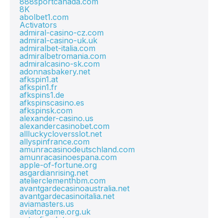
888sportcanada.com
8K
abolbet1.com
Activators
admiral-casino-cz.com
admiral-casino-uk.uk
admiralbet-italia.com
admiralbetromania.com
admiralcasino-sk.com
adonnasbakery.net
afkspin1.at
afkspin1.fr
afkspins1.de
afkspinscasino.es
afkspinsk.com
alexander-casino.us
alexandercasinobet.com
allluckycloversslot.net
allyspinfrance.com
amunracasinodeutschland.com
amunracasinoespana.com
apple-of-fortune.org
asgardianrising.net
atelierclementhbm.com
avantgardecasinoaustralia.net
avantgardecasinoitalia.net
aviamasters.us
aviatorgame.org.uk