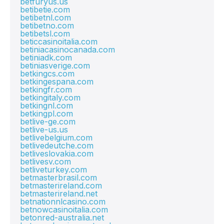
betfuryus.us
betibetie.com
betibetnl.com
betibetno.com
betibetsl.com
beticcasinoitalia.com
betiniacasinocanada.com
betiniadk.com
betiniasverige.com
betkingcs.com
betkingespana.com
betkingfr.com
betkingitaly.com
betkingnl.com
betkingpl.com
betlive-ge.com
betlive-us.us
betlivebelgium.com
betlivedeutche.com
betliveslovakia.com
betlivesv.com
betliveturkey.com
betmasterbrasil.com
betmasterireland.com
betmasterireland.net
betnationnlcasino.com
betnowcasinoitalia.com
betonred-australia.net