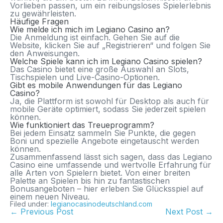
Vorlieben passen, um ein reibungsloses Spielerlebnis
zu gewährleisten.
Häufige Fragen
Wie melde ich mich im Legiano Casino an?
Die Anmeldung ist einfach. Gehen Sie auf die
Website, klicken Sie auf „Registrieren“ und folgen Sie
den Anweisungen.
Welche Spiele kann ich im Legiano Casino spielen?
Das Casino bietet eine große Auswahl an Slots,
Tischspielen und Live-Casino-Optionen.
Gibt es mobile Anwendungen für das Legiano
Casino?
Ja, die Plattform ist sowohl für Desktop als auch für
mobile Geräte optimiert, sodass Sie jederzeit spielen
können.
Wie funktioniert das Treueprogramm?
Bei jedem Einsatz sammeln Sie Punkte, die gegen
Boni und spezielle Angebote eingetauscht werden
können.
Zusammenfassend lässt sich sagen, dass das
Legiano
Casino
eine umfassende und wertvolle Erfahrung für
alle Arten von Spielern bietet. Von einer breiten
Palette an Spielen bis hin zu fantastischen
Bonusangeboten – hier erleben Sie Glücksspiel auf
einem neuen Niveau.
Filed under:
legianocasinodeutschland.com
← Previous Post
Next Post →