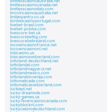
limitlesscasinoaustralia.net
limitlesscasinocanada.net
limitlesscasinoitaly.com
lincolncasinoaustralia.net
lindaspantry.co.uk
lionbetcasinoportugal.com
livebet-brasil.com
livebet-polska.com
livescore-bet.uk
livescorebetbg.com
livescorebetireland.com
locowincasinofrance.net
locowincasinonl.net
lokicasino.us
lokicasinoswitzerland.com
lottoland-deutschland.net
lottolandat.com
lottolandmagyarul.net
lottolandmexico.com
lottolandslovenija.com
lottomaticade.com
lottomaticaswitzerland.com
luckiapt.net
lucky-dreamsde.com
lucky-games.us
lucky7evencasinocanada.com
luckyblocknl.com
luckycasinodeutschland.com