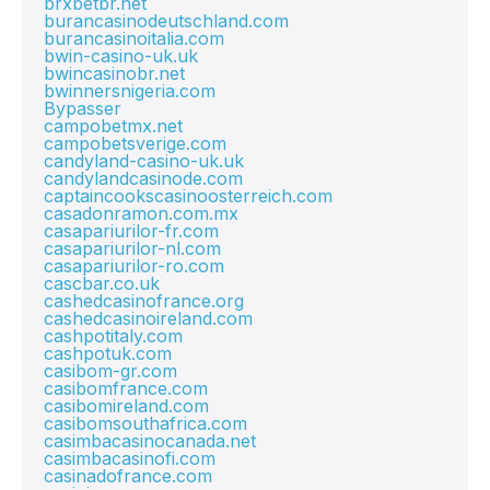
brxbetbr.net
burancasinodeutschland.com
burancasinoitalia.com
bwin-casino-uk.uk
bwincasinobr.net
bwinnersnigeria.com
Bypasser
campobetmx.net
campobetsverige.com
candyland-casino-uk.uk
candylandcasinode.com
captaincookscasinoosterreich.com
casadonramon.com.mx
casapariurilor-fr.com
casapariurilor-nl.com
casapariurilor-ro.com
cascbar.co.uk
cashedcasinofrance.org
cashedcasinoireland.com
cashpotitaly.com
cashpotuk.com
casibom-gr.com
casibomfrance.com
casibomireland.com
casibomsouthafrica.com
casimbacasinocanada.net
casimbacasinofi.com
casinadofrance.com