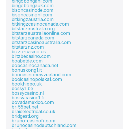
bingobonganl.com
bingobongauk.com
bisoncasinode.com
bisoncasinonl.com
bitkingzaustria.com
bitkingzcasinocanada.com
bitstarzaustralia.org
bitstarzaustraliaonline.com
bitstarzcanada.com
bitstarzcasinoaustralia.com
bitstarznz.com
bizzo-casino.us
blitzbecasino.com
boabetde.com
bobcasinocanada.net
bonuskong1.it
boocasinonewzealand.com
booicasinopolska1.com
bookhippo.uk
bossy1.be
bossycasino.nl
bossycasino1.fr
bovadamexico.com
br-55bet.net
braidelectrical.co.uk
bridgestl.org
bruno-casinofr.com
brunocasinodeutschland.com