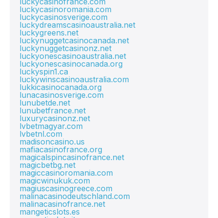
luckycasinofrance.com
luckycasinoromania.com
luckycasinosverige.com
luckydreamscasinoaustralia.net
luckygreens.net
luckynuggetcasinocanada.net
luckynuggetcasinonz.net
luckyonescasinoaustralia.net
luckyonescasinocanada.org
luckyspin1.ca
luckywinscasinoaustralia.com
lukkicasinocanada.org
lunacasinosverige.com
lunubetde.net
lunubetfrance.net
luxurycasinonz.net
lvbetmagyar.com
lvbetnl.com
madisoncasino.us
mafiacasinofrance.org
magicalspincasinofrance.net
magicbetbg.net
magiccasinoromania.com
magicwinukuk.com
magiuscasinogreece.com
malinacasinodeutschland.com
malinacasinofrance.net
mangeticslots.es