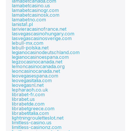
lamabetcanada.com
lamabetcasino.us
lamabetcasinogr.com
lamabetcasinosk.com
lamabetno.com
lanista1.pl
larivieracasinofrance.net
lasvegascasinohungary.com
lasvegascasinosverige.com
lebull-mx.com
lebull-polska.net
legianocasinodeutschland.com
legianocasinoespana.com
legzocasinocanada.net
lemoncasinocanada.org
leoncasinocanada.net
leovegasespana.com
leovegasitalia.com
leovegasnl.net
lepharaoh.co.uk
librabet-fr.com
librabet.us
librabetde.com
librabetgreece.com
librabetitalia.com
lightningrouletteslot.net
limitless-casino.us
limitless-casinonz.com