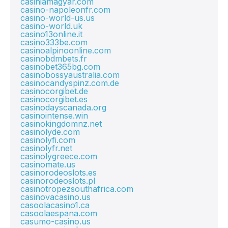
casiniamagyar.com
casino-napoleonfr.com
casino-world-us.us
casino-world.uk
casino13online.it
casino333be.com
casinoalpinoonline.com
casinobdmbets.fr
casinobet365bg.com
casinobossyaustralia.com
casinocandyspinz.com.de
casinocorgibet.de
casinocorgibet.es
casinodayscanada.org
casinointense.win
casinokingdomnz.net
casinolyde.com
casinolyfi.com
casinolyfr.net
casinolygreece.com
casinomate.us
casinorodeoslots.es
casinorodeoslots.pl
casinotropezsouthafrica.com
casinovacasino.us
casoolacasino1.ca
casoolaespana.com
casumo-casino.us