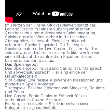
Im Herzen der Online-Glücksspielwelt glänzt das
Legiano Casino
mit einem außergewöhnlichen
Angebot und einer aufregenden Spielumgebung.
Spieler aus aller Welt ziehen in die fesselnde
Atmosphäre, die sowohl Einsteiger als auch
erfahrene Spieler begeistert. Ob Tischspiele,
Spielautomaten oder Live-Casino, Legiano hat für
jeden etwas zu bieten. In diesem Artikel werfen wir
einen Blick auf die zahlreichen Facetten dieses
beeindruckenden Casinos.
Das Spielangebot
Das
Spielangebot
im Legiano Casino ist umfangreich
und abwechslungsreich. Hier sind einige der
Hauptkategorien:
Slot-Spiele:
Eine riesige Auswahl an klassischen und
modernen Spielautomaten.
Tischspiele:
Beliebte Optionen wie Blackjack, Roulette
und Poker.
Live-Casino:
Echte Dealer in Echtzeit für ein
authentisches Casino-Erlebnis.
Ein Vergleich einzelner Spiele innerhalb dieser
Kategorien zeigt die Vielfalt: