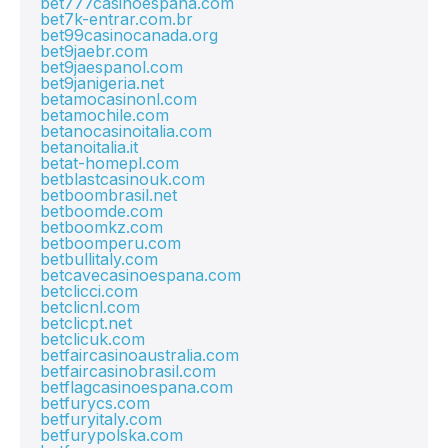
bet777casinoespana.com
bet7k-entrar.com.br
bet99casinocanada.org
bet9jaebr.com
bet9jaespanol.com
bet9janigeria.net
betamocasinonl.com
betamochile.com
betanocasinoitalia.com
betanoitalia.it
betat-homepl.com
betblastcasinouk.com
betboombrasil.net
betboomde.com
betboomkz.com
betboomperu.com
betbullitaly.com
betcavecasinoespana.com
betclicci.com
betclicnl.com
betclicpt.net
betclicuk.com
betfaircasinoaustralia.com
betfaircasinobrasil.com
betflagcasinoespana.com
betfurycs.com
betfuryitaly.com
betfurypolska.com