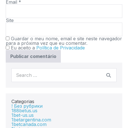
Email
*
Site
Guardar o meu nome, email e site neste navegador
para a próxima vez que eu comentar.
Eu aceito a
Política de Privacidade
Categorias
! Без рубрики
188betus.us
1bet-us.us
1betargentina.com
1betcanada.com