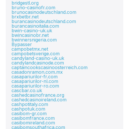
bridgestl.org
bruno-casinofr.com
brunocasinodeutschland.com
brxbetbr.net
burancasinodeutschland.com
burancasinoitalia.com
bwin-casino-uk.uk
bwincasinobr.net
bwinnersnigeria.com
Bypasser
campobetmx.net
campobetsverige.com
candyland-casino-uk.uk
candylandcasinode.com
captaincookscasinoosterreich.com
casadonramon.com.mx
casapariurilor-fr.com
casapariurilor-nl.com
casapariurilor-ro.com
cascbar.co.uk
cashedcasinofrance.org
cashedcasinoireland.com
cashpotitaly.com
cashpotuk.com
casibom-gr.com
casibomfrance.com
casibomireland.com
casibomsouthafrica.com