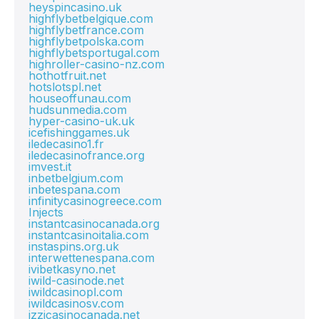
heyspincasino.uk
highflybetbelgique.com
highflybetfrance.com
highflybetpolska.com
highflybetsportugal.com
highroller-casino-nz.com
hothotfruit.net
hotslotspl.net
houseoffunau.com
hudsunmedia.com
hyper-casino-uk.uk
icefishinggames.uk
iledecasino1.fr
iledecasinofrance.org
imvest.it
inbetbelgium.com
inbetespana.com
infinitycasinogreece.com
Injects
instantcasinocanada.org
instantcasinoitalia.com
instaspins.org.uk
interwettenespana.com
ivibetkasyno.net
iwild-casinode.net
iwildcasinopl.com
iwildcasinosv.com
izzicasinocanada.net