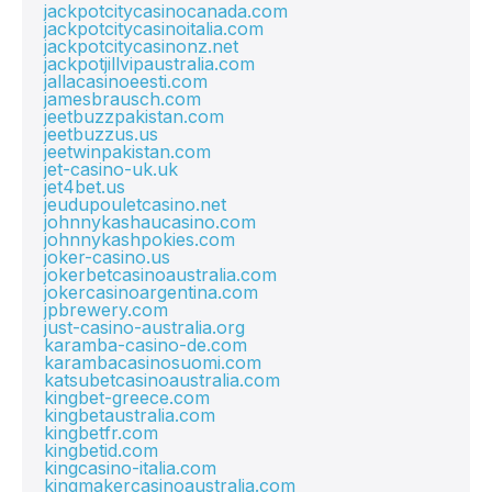
jackpotcitycasinocanada.com
jackpotcitycasinoitalia.com
jackpotcitycasinonz.net
jackpotjillvipaustralia.com
jallacasinoeesti.com
jamesbrausch.com
jeetbuzzpakistan.com
jeetbuzzus.us
jeetwinpakistan.com
jet-casino-uk.uk
jet4bet.us
jeudupouletcasino.net
johnnykashaucasino.com
johnnykashpokies.com
joker-casino.us
jokerbetcasinoaustralia.com
jokercasinoargentina.com
jpbrewery.com
just-casino-australia.org
karamba-casino-de.com
karambacasinosuomi.com
katsubetcasinoaustralia.com
kingbet-greece.com
kingbetaustralia.com
kingbetfr.com
kingbetid.com
kingcasino-italia.com
kingmakercasinoaustralia.com