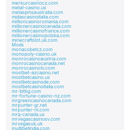
merkurcasinocz.com
metal-casino.us
metaspinsaustralia.com
midascasinoitalia.com
millioncasinoromania.com
millionercasinocanada.com
millionercasinofrance.com
millionercasinopolska.com
minecraftslot.uk.com
Mods
monacobetcz.com
monopoly-casino.uk
monrocasinoaustria.com
monrocasinocanada.net
monrocasinolv.com
mostbet-azcasino.net
mostbetcasino.us
mostbetcasinode.com
mostbetcasinoitalia.com
mr-bitbg.com
mr-fortune-casino-nz.com
mrgreencasinocanada.com
mrpunter-gr.net
mrpunter-nl.com
mrq-canada.us
mrvegascasinosv.com
mrvegasuk.uk
multibetindia.com