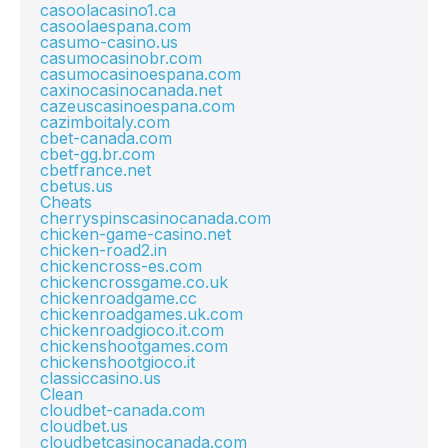
casoolacasino1.ca
casoolaespana.com
casumo-casino.us
casumocasinobr.com
casumocasinoespana.com
caxinocasinocanada.net
cazeuscasinoespana.com
cazimboitaly.com
cbet-canada.com
cbet-gg.br.com
cbetfrance.net
cbetus.us
Cheats
cherryspinscasinocanada.com
chicken-game-casino.net
chicken-road2.in
chickencross-es.com
chickencrossgame.co.uk
chickenroadgame.cc
chickenroadgames.uk.com
chickenroadgioco.it.com
chickenshootgames.com
chickenshootgioco.it
classiccasino.us
Clean
cloudbet-canada.com
cloudbet.us
cloudbetcasinocanada.com