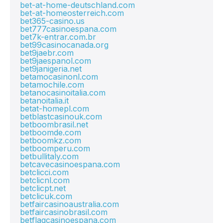
bet-at-home-deutschland.com
bet-at-homeosterreich.com
bet365-casino.us
bet777casinoespana.com
bet7k-entrar.com.br
bet99casinocanada.org
bet9jaebr.com
bet9jaespanol.com
bet9janigeria.net
betamocasinonl.com
betamochile.com
betanocasinoitalia.com
betanoitalia.it
betat-homepl.com
betblastcasinouk.com
betboombrasil.net
betboomde.com
betboomkz.com
betboomperu.com
betbullitaly.com
betcavecasinoespana.com
betclicci.com
betclicnl.com
betclicpt.net
betclicuk.com
betfaircasinoaustralia.com
betfaircasinobrasil.com
betflagcasinoespana.com