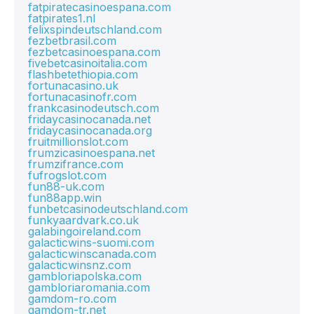
fatpiratecasinoespana.com
fatpirates1.nl
felixspindeutschland.com
fezbetbrasil.com
fezbetcasinoespana.com
fivebetcasinoitalia.com
flashbetethiopia.com
fortunacasino.uk
fortunacasinofr.com
frankcasinodeutsch.com
fridaycasinocanada.net
fridaycasinocanada.org
fruitmillionslot.com
frumzicasinoespana.net
frumzifrance.com
fufrogslot.com
fun88-uk.com
fun88app.win
funbetcasinodeutschland.com
funkyaardvark.co.uk
galabingoireland.com
galacticwins-suomi.com
galacticwinscanada.com
galacticwinsnz.com
gambloriapolska.com
gambloriaromania.com
gamdom-ro.com
gamdom-tr.net