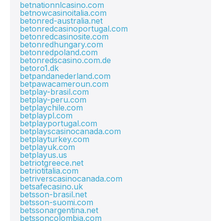
betnationnlcasino.com
betnowcasinoitalia.com
betonred-australia.net
betonredcasinoportugal.com
betonredcasinosite.com
betonredhungary.com
betonredpoland.com
betonredscasino.com.de
betoro1.dk
betpandanederland.com
betpawacameroun.com
betplay-brasil.com
betplay-peru.com
betplaychile.com
betplaypl.com
betplayportugal.com
betplayscasinocanada.com
betplayturkey.com
betplayuk.com
betplayus.us
betriotgreece.net
betriotitalia.com
betriverscasinocanada.com
betsafecasino.uk
betsson-brasil.net
betsson-suomi.com
betssonargentina.net
betssoncolombia.com