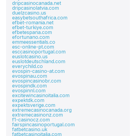
dripcasinocanada.net
dripcasinolatvia.com
duelzcasino.us
easybetsouthafrica.com
efbet-romania.net
efbet-turkiye.com
efbetespana.com
efortunano.com
emmeessentials.co
esc-online-pt.com
esccasinoportugal.com
euslotcasino.us
euslotdeutschland.com
everychild.co
evospin-casino-at.com
evospinau.com
evospincasinobr.com
evospindk.com
evospinnl.com
excitewincasinoitalia.com
expektdk.com
expektsverige.com
extremecasinocanada.org
extremecasinonz.com
f1-casinocz.com
fairspincasinoportugal.com
fatbetcasino.uk
fatbetcasinoitalia.com