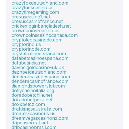
crazyfoxdeutschland.com
crazyluckcasino.us
crazytimegaming.com
cresuscasino1.net
cresuscasinofrance.net
crickexloginbangladesh.net
crowncoins-casino.us
crowncoinscasinocanada.com
cryptoleocasinode.com
cryptorino.us
cryptorinode.com
crystalrollnederland.com
dafabetcasinoespana.com
dafabetindia.net
davincigoldcasino-uk.uk
daznbetdeutschland.com
denderacasinoespana.com
denderacasinofrance.com
diamondspowerslot.com
dollycasinoitalia.org
doradobetchile.net
doradobetperu.net
doxxbetcz.com
draftkingsaustralia.com
dreams-casinous.us
dreamvegascasinonz.com
dripcasino-at.net
dripcasinobrasil.com