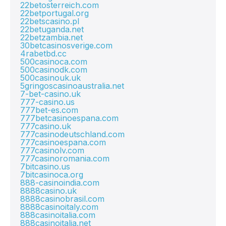
22betosterreich.com
22betportugal.org
22betscasino.pl
22betuganda.net
22betzambia.net
30betcasinosverige.com
4rabetbd.cc
500casinoca.com
500casinodk.com
500casinouk.uk
5gringoscasinoaustralia.net
7-bet-casino.uk
777-casino.us
777bet-es.com
777betcasinoespana.com
777casino.uk
777casinodeutschland.com
777casinoespana.com
777casinolv.com
777casinoromania.com
7bitcasino.us
7bitcasinoca.org
888-casinoindia.com
8888casino.uk
8888casinobrasil.com
8888casinoitaly.com
888casinoitalia.com
888casinoitalia.net