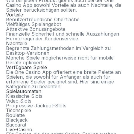
Wie bei jedem Produkt gibt es auch bei der
One
Casino App
sowohl Vorteile als auch Nachteile, die
Spieler berücksichtigen sollten.
Vorteile
Benutzerfreundliche Oberfläche
Vielfältiges Spielangebot
Attraktive Bonusangebote
Finanzielle Sicherheit und schnelle Auszahlungen
Hervorragender Kundenservice
Nachteile
Begrenzte Zahlungsmethoden im Vergleich zu
Desktop-Versionen
Manche Spiele möglicherweise nicht für mobile
Geräte optimiert
Verfügbare Spiele
Die
One Casino App
offeriert eine breite Palette an
Spielen, die sowohl für Anfänger als auch für
erfahrene Spieler geeignet sind. Hier sind einige
Kategorien zu beachten:
Spielautomaten
Klassische Slots
Video Slots
Progressive Jackpot-Slots
Tischspiele
Roulette
Blackjack
Baccarat
Live-Casino