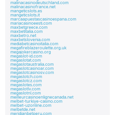
malinacasinodeutschland.com
malinacasinofrance.net
mangeticslots.es
mangeticslots.it
marcaapuestascasinoespana.com
mariacasinoeesti.com
maxbetgreece.com
maxbetitalia.com
maxbetro.net
maxbetslovenia.com
mediabetcasinoitalia.com
megafireblazeroulette.org.uk
megajokercasino.org
megaslot-id.com
megaslotat.com
megaslotaustralia.com
megaslotcasinoar.com
megaslotcasinosv.com
megaslotch.com
megaslotcz.com
megaslotes.com
megaslotlv.com
megaslotnl.com
meilleurcasinoenlignecanada.net
melbet-turkiye-casino.com
melbet-uzonline.com
melbetde.net
meridianbetperu.com