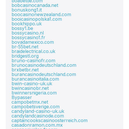
boabetde.com
bobcasinocanada.net
bonuskong1.it
boocasinonewzealand.com
booicasinopolska1.com
bookhippo.uk
bossy1.be
bossycasino.nl
bossycasino1.fr
bovadamexico.com
br-55bet.net
braidelectrical.co.uk
bridgestl.org
bruno-casinofr.com
brunocasinodeutschland.com
brxbetbr.net
burancasinodeutschland.com
burancasinoitalia.com
bwin-casino-uk.uk
bwincasinobr.net
bwinnersnigeria.com
Bypasser
campobetmx.net
campobetsverige.com
candyland-casino-uk.uk
candylandcasinode.com
captaincookscasinoosterreich.com
casadonramon.com.mx