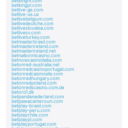
betkingnl.com
betkingpl.com
betlive-ge.com
betlive-us.us
betlivebelgium.com
betlivedeutche.com
betliveslovakia.com
betlivesv.com
betliveturkey.com
betmasterbrasil.com
betmasterireland.com
betmasterireland.net
betnationnlcasino.com
betnowcasinoitalia.com
betonred-australia.net
betonredcasinoportugal.com
betonredcasinosite.com
betonredhungary.com
betonredpoland.com
betonredscasino.com.de
betoro1.dk
betpandanederland.com
betpawacameroun.com
betplay-brasil.com
betplay-peru.com
betplaychile.com
betplaypl.com
betplayportugal.com