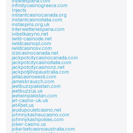
inbetespana.com
infinitycasinogreece.com
Injects
instantcasinocanada.org
instantcasinoitalia.com
instaspins.org.uk
interwettenespana.com
ivibetkasyno.net
iwild-casinode.net
iwildcasinopl.com
iwildcasinosv.com
izzicasinocanada.net
jackpotcitycasinocanada.com
jackpotcitycasinoitalia.com
jackpotcitycasinonz.net
jackpotjillvipaustralia.com
jallacasinoeesti.com
jamesbrausch.com
jeetbuzzpakistan.com
jeetbuzzus.us
jeetwinpakistan.com
jet-casino-uk.uk
jet4bet.us
jeudupouletcasino.net
johnnykashaucasino.com
johnnykashpokies.com
joker-casino.us
jokerbetcasinoaustralia.com