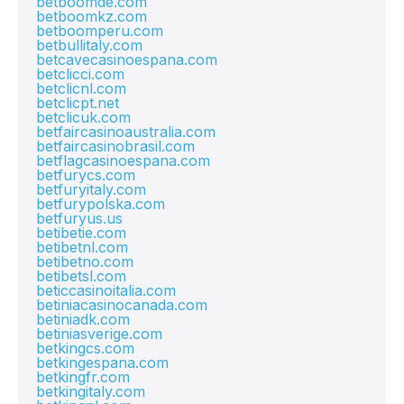
betboomde.com
betboomkz.com
betboomperu.com
betbullitaly.com
betcavecasinoespana.com
betclicci.com
betclicnl.com
betclicpt.net
betclicuk.com
betfaircasinoaustralia.com
betfaircasinobrasil.com
betflagcasinoespana.com
betfurycs.com
betfuryitaly.com
betfurypolska.com
betfuryus.us
betibetie.com
betibetnl.com
betibetno.com
betibetsl.com
beticcasinoitalia.com
betiniacasinocanada.com
betiniadk.com
betiniasverige.com
betkingcs.com
betkingespana.com
betkingfr.com
betkingitaly.com