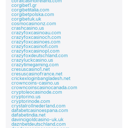
coralcasinoireland.com
corgibet1.gr
corgibetitalia.com
corgibetpolska.com
corgibetuk.uk
cosmocasinonz.com
crashcasino.us
crazyfoxcasinoau.com
crazyfoxcasinoch.com
crazyfoxcasinoes.com
crazyfoxcasinofi.com
crazyfoxcasinopl.com
crazyfoxdeutschland.com
crazyluckcasino.us
crazytimegaming.com
cresuscasino1.net
cresuscasinofrance.net
crickexloginbangladesh.net
crowncoins-casino.us
crowncoinscasinocanada.com
cryptoleocasinode.com
cryptorino.us
cryptorinode.com
crystalrollnederland.com
dafabetcasinoespana.com
dafabetindia.net
davincigoldcasino-uk.uk
daznbetdeutschland.com