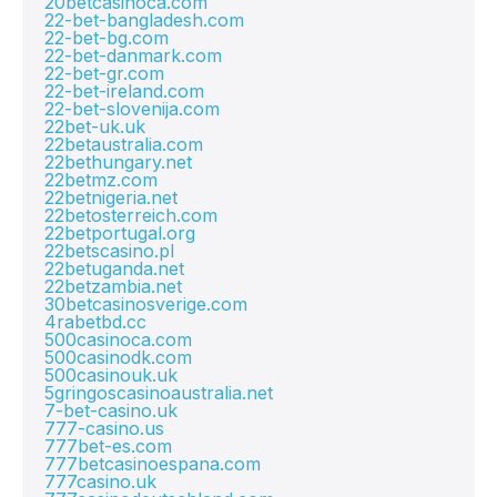
20betcasinoca.com
22-bet-bangladesh.com
22-bet-bg.com
22-bet-danmark.com
22-bet-gr.com
22-bet-ireland.com
22-bet-slovenija.com
22bet-uk.uk
22betaustralia.com
22bethungary.net
22betmz.com
22betnigeria.net
22betosterreich.com
22betportugal.org
22betscasino.pl
22betuganda.net
22betzambia.net
30betcasinosverige.com
4rabetbd.cc
500casinoca.com
500casinodk.com
500casinouk.uk
5gringoscasinoaustralia.net
7-bet-casino.uk
777-casino.us
777bet-es.com
777betcasinoespana.com
777casino.uk