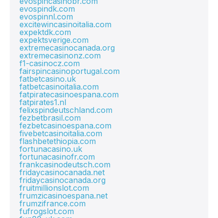
evospincasinobr.com
evospindk.com
evospinnl.com
excitewincasinoitalia.com
expektdk.com
expektsverige.com
extremecasinocanada.org
extremecasinonz.com
f1-casinocz.com
fairspincasinoportugal.com
fatbetcasino.uk
fatbetcasinoitalia.com
fatpiratecasinoespana.com
fatpirates1.nl
felixspindeutschland.com
fezbetbrasil.com
fezbetcasinoespana.com
fivebetcasinoitalia.com
flashbetethiopia.com
fortunacasino.uk
fortunacasinofr.com
frankcasinodeutsch.com
fridaycasinocanada.net
fridaycasinocanada.org
fruitmillionslot.com
frumzicasinoespana.net
frumzifrance.com
fufrogslot.com