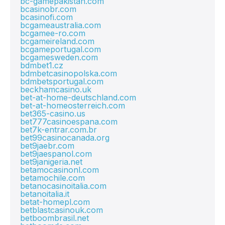
bc-gamepakistan.com
bcasinobr.com
bcasinofi.com
bcgameaustralia.com
bcgamee-ro.com
bcgameireland.com
bcgameportugal.com
bcgamesweden.com
bdmbet1.cz
bdmbetcasinopolska.com
bdmbetsportugal.com
beckhamcasino.uk
bet-at-home-deutschland.com
bet-at-homeosterreich.com
bet365-casino.us
bet777casinoespana.com
bet7k-entrar.com.br
bet99casinocanada.org
bet9jaebr.com
bet9jaespanol.com
bet9janigeria.net
betamocasinonl.com
betamochile.com
betanocasinoitalia.com
betanoitalia.it
betat-homepl.com
betblastcasinouk.com
betboombrasil.net