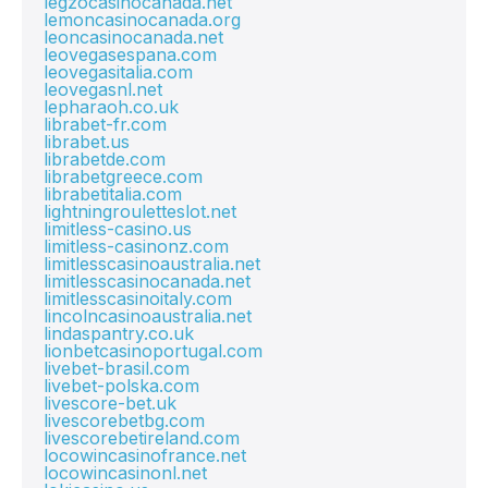
legzocasinocanada.net
lemoncasinocanada.org
leoncasinocanada.net
leovegasespana.com
leovegasitalia.com
leovegasnl.net
lepharaoh.co.uk
librabet-fr.com
librabet.us
librabetde.com
librabetgreece.com
librabetitalia.com
lightningrouletteslot.net
limitless-casino.us
limitless-casinonz.com
limitlesscasinoaustralia.net
limitlesscasinocanada.net
limitlesscasinoitaly.com
lincolncasinoaustralia.net
lindaspantry.co.uk
lionbetcasinoportugal.com
livebet-brasil.com
livebet-polska.com
livescore-bet.uk
livescorebetbg.com
livescorebetireland.com
locowincasinofrance.net
locowincasinonl.net