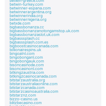
betwin-greece.com
betwin-turkey.com
betwinner-espana.com
betwinnerargentina.org
betwinnerindia.org
betwinnernigeria.org
betxde.com
bigbassbonanza.cc
bigbassbonanzanotongamstop.uk.com
bigbassbonanzaslot.uk.com
bigbasssplash.cc
bigbasssplash.com.es
bigboostcasinocanada.com
billionairespins.uk
bingoalnl.com
bingobonganl.com
bingobongauk.com
bisoncasinode.com
bisoncasinonl.com
bitkingzaustria.com
bitkingzcasinocanada.com
bitstarzaustralia.org
bitstarzaustraliaonline.com
bitstarzcanada.com
bitstarzcasinoaustralia.com
bitstarznz.com
bizzo-casino.us
blitzbecasino.com