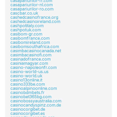
casapariurilor-fr.com
casapariurilor-nl.com
casapariurilor-ro.com
cascbar.co.uk
cashedcasinofrance.org
cashedcasinoireland.com
cashpotitaly.com
cashpotuk.com
casibom-gr.com
casibomfrance.com
casibomireland.com
casibomsouthafrica.com
casimbacasinocanada.net
casimbacasinofi.com
casinadofrance.com
casiniamagyar.com
casino-napoleonfr.com
casino-world-us.us
casino-world.uk
casino13online.it
casino333be.com
casinoalpinoonline.com
casinobdmbets.fr
casinobet365bg.com
casinobossyaustralia.com
casinocandyspinz.com.de
casinocorgibet.de
casinocorgibet.es