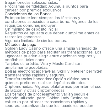
tragamonedas seleccionadas.
Programas de fidelidad:
Acumula puntos para
canjear por premios exclusivos.
Condiciones de los Bonos
Es importante leer siempre los términos y
condiciones asociados a cada bono. Algunos de los
requisitos comunes incluyen:
Un mínimo de depósito inicial.
Requisitos de apuesta que deben cumplirse antes de
retirar las ganancias.
Vigencia limitada de ciertos bonos.
Métodos de pago
Golden Lady Casino
ofrece una amplia variedad de
métodos de pago para facilitar las transacciones. Los
jugadores pueden elegir entre opciones seguras y
confiables, tales como:
Tarjetas de crédito:
Visa y MasterCard son
ampliamente aceptadas.
Bolsas electrónicas:
PayPal, Skrill y Neteller permiten
transferencias rápidas y seguras.
Transferencias bancarias:
Opción clásica para
quienes prefieren realizar depósitos directos.
Criptomonedas:
Algunas plataformas permiten el uso
de Bitcoin y otras criptomonedas.
Los tiempos de procesamiento varían según el
método utilizado, pero
Golden Lady Casino
se
esfuerza por ofrecer transacciones rápidas y
seguras, garantizando que los jugadores puedan