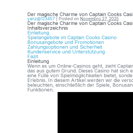
Der magische Charme von Captain Cooks Cas
yanz@123457
|
Posted on
Novembro 27, 2025
Der magische Charme von Captain Cooks Cas
Inhaltsverzeichnis
Einleitung
Spielangebote im Captain Cooks Casino
Bonusangebote und Promotionen
Zahlungsoptionen und Sicherheit
Kundenservice und Unterstützung
Fazit
Einleitung
Wenn es um Online-Casinos geht, zieht
Captai
das aus gutem Grund. Dieses Casino hat sich 
eine Fülle von Spielmöglichkeiten bietet, sond
Erlebnis. In diesem Artikel werden wir die ve
beleuchten, einschließlich der Spiele, Bonusa
Funktionen.