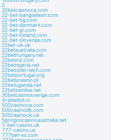
1xslotshungary.com
2
20betcasinoca.com
22-bet-bangladesh.com
22-bet-bg.com
22-bet-danmark.com
22-bet-gr.com
22-bet-ireland.com
22-bet-slovenija.com
22bet-uk.uk
22betaustralia.com
22bethungary.net
22betmz.com
22betnigeria.net
22betosterreich.com
22betportugal.org
22betscasino.pl
22betuganda.net
22betzambia.net
30betcasinosverige.com
4rabetbd.cc
500casinoca.com
500casinodk.com
500casinouk.uk
5gringoscasinoaustralia.net
7-bet-casino.uk
777-casino.us
777bet-es.com