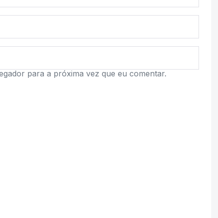
vegador para a próxima vez que eu comentar.