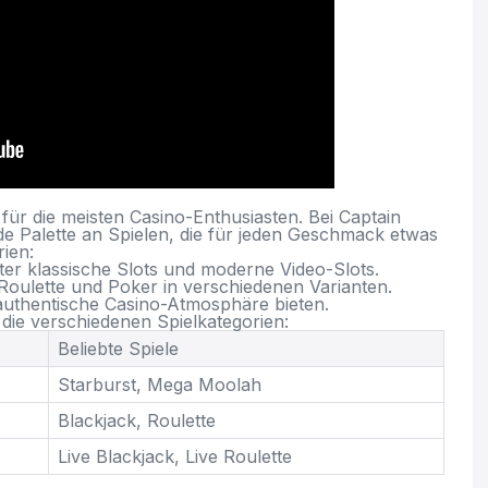
 für die meisten Casino-Enthusiasten. Bei Captain
e Palette an Spielen, die für jeden Geschmack etwas
rien:
ter klassische Slots und moderne Video-Slots.
, Roulette und Poker in verschiedenen Varianten.
 authentische Casino-Atmosphäre bieten.
 die verschiedenen Spielkategorien:
Beliebte Spiele
Starburst, Mega Moolah
Blackjack, Roulette
Live Blackjack, Live Roulette