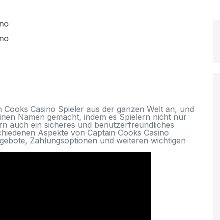
ino
ino
n Cooks
Casino Spieler aus der ganzen Welt an, und
einen Namen gemacht, indem es Spielern nicht nur
ern auch ein sicheres und benutzerfreundliches
rschiedenen Aspekte von Captain Cooks Casino
ngebote, Zahlungsoptionen und weiteren wichtigen