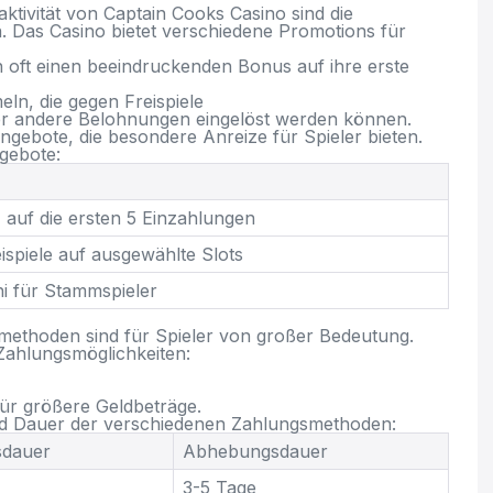
aktivität von Captain Cooks Casino sind die
Das Casino bietet verschiedene Promotions für
oft einen beeindruckenden Bonus auf ihre erste
n, die gegen Freispiele
r andere Belohnungen eingelöst werden können.
ebote, die besondere Anreize für Spieler bieten.
ngebote:
 auf die ersten 5 Einzahlungen
reispiele auf ausgewählte Slots
ni für Stammspieler
gsmethoden sind für Spieler von großer Bedeutung.
 Zahlungsmöglichkeiten:
ür größere Geldbeträge.
 und Dauer der verschiedenen Zahlungsmethoden:
sdauer
Abhebungsdauer
3-5 Tage