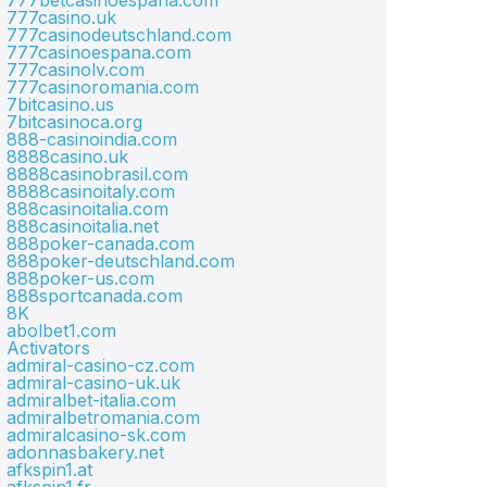
777betcasinoespana.com
777casino.uk
777casinodeutschland.com
777casinoespana.com
777casinolv.com
777casinoromania.com
7bitcasino.us
7bitcasinoca.org
888-casinoindia.com
8888casino.uk
8888casinobrasil.com
8888casinoitaly.com
888casinoitalia.com
888casinoitalia.net
888poker-canada.com
888poker-deutschland.com
888poker-us.com
888sportcanada.com
8K
abolbet1.com
Activators
admiral-casino-cz.com
admiral-casino-uk.uk
admiralbet-italia.com
admiralbetromania.com
admiralcasino-sk.com
adonnasbakery.net
afkspin1.at