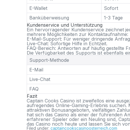
E-Wallet
Sofort
Banküberweisung
1-3 Tage
Kundenservice und Unterstützung
Ein hervorragender Kundenservice zeichnet jed
mehrere Möglichkeiten zur Kontaktaufnahme:
E-Mail-Support:
Für weniger dringende Anfrag
Live-Chat:
Sofortige Hilfe in Echtzeit.
FAQ-Bereich:
Antworten auf häufig gestellte F
Die Verfügbarkeit des Supports ist ebenfalls ei
Support-Methode
E-Mail
Live-Chat
FAQ
Fazit
Captain Cooks Casino ist zweifellos eine ausgez
aufregendes Online-Gaming-Erlebnis suchen. 
attraktiven Bonusangeboten, vielfältigen Zah
hat sich das Casino als einer der führenden Anb
erfahrener Spieler oder ein Neuling sind, Capt
das Casino noch heute und lassen Sie sich v
Filed under:
captaincookscasinoosterreich.com