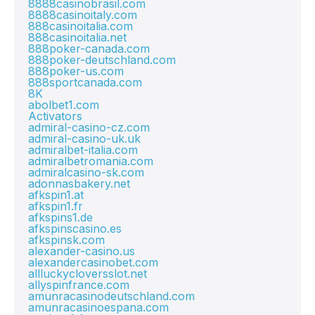
8888casinobrasil.com
8888casinoitaly.com
888casinoitalia.com
888casinoitalia.net
888poker-canada.com
888poker-deutschland.com
888poker-us.com
888sportcanada.com
8K
abolbet1.com
Activators
admiral-casino-cz.com
admiral-casino-uk.uk
admiralbet-italia.com
admiralbetromania.com
admiralcasino-sk.com
adonnasbakery.net
afkspin1.at
afkspin1.fr
afkspins1.de
afkspinscasino.es
afkspinsk.com
alexander-casino.us
alexandercasinobet.com
allluckycloversslot.net
allyspinfrance.com
amunracasinodeutschland.com
amunracasinoespana.com