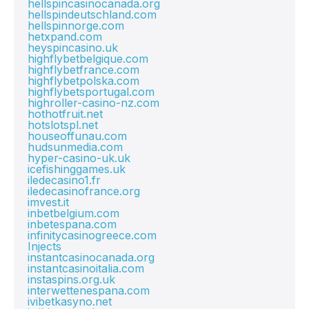
hellspincasinocanada.org
hellspindeutschland.com
hellspinnorge.com
hetxpand.com
heyspincasino.uk
highflybetbelgique.com
highflybetfrance.com
highflybetpolska.com
highflybetsportugal.com
highroller-casino-nz.com
hothotfruit.net
hotslotspl.net
houseoffunau.com
hudsunmedia.com
hyper-casino-uk.uk
icefishinggames.uk
iledecasino1.fr
iledecasinofrance.org
imvest.it
inbetbelgium.com
inbetespana.com
infinitycasinogreece.com
Injects
instantcasinocanada.org
instantcasinoitalia.com
instaspins.org.uk
interwettenespana.com
ivibetkasyno.net