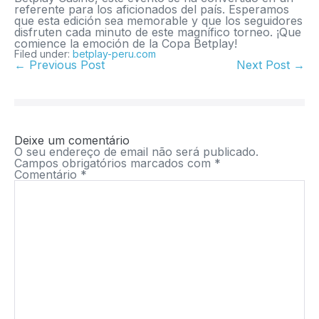
referente para los aficionados del país. Esperamos
que esta edición sea memorable y que los seguidores
disfruten cada minuto de este magnífico torneo. ¡Que
comience la emoción de la Copa Betplay!
Filed under:
betplay-peru.com
← Previous Post
Next Post →
Deixe um comentário
O seu endereço de email não será publicado.
Campos obrigatórios marcados com
*
Comentário
*