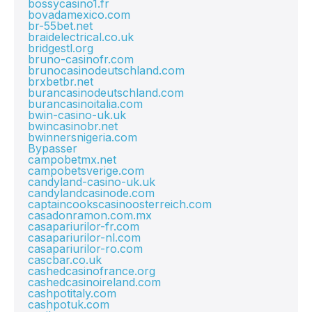
bossycasino1.fr
bovadamexico.com
br-55bet.net
braidelectrical.co.uk
bridgestl.org
bruno-casinofr.com
brunocasinodeutschland.com
brxbetbr.net
burancasinodeutschland.com
burancasinoitalia.com
bwin-casino-uk.uk
bwincasinobr.net
bwinnersnigeria.com
Bypasser
campobetmx.net
campobetsverige.com
candyland-casino-uk.uk
candylandcasinode.com
captaincookscasinoosterreich.com
casadonramon.com.mx
casapariurilor-fr.com
casapariurilor-nl.com
casapariurilor-ro.com
cascbar.co.uk
cashedcasinofrance.org
cashedcasinoireland.com
cashpotitaly.com
cashpotuk.com