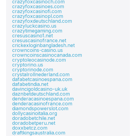
crazyfoxcasinoch.com
crazyfoxcasinoes.com
crazyfoxcasinofi.com
crazyfoxcasinopl.com
crazyfoxdeutschland.com
crazyluckcasino.us
crazytimegaming.com
cresuscasino1.net
cresuscasinofrance.net
crickexloginbangladesh.net
crowncoins-casino.us
crowncoinscasinocanada.com
cryptoleocasinode.com
cryptorino.us
cryptorinode.com
crystalrollnederland.com
dafabetcasinoespana.com
dafabetindia.net
davincigoldcasino-uk.uk
daznbetdeutschland.com
denderacasinoespana.com
denderacasinofrance.com
diamondspowerslot.com
dollycasinoitalia.org
doradobetchile.net
doradobetperu.net
doxxbetcz.com
draftkingsaustralia.com