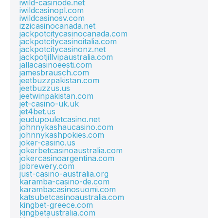
iwild-casinode.net
iwildcasinopl.com
iwildcasinosv.com
izzicasinocanada.net
jackpotcitycasinocanada.com
jackpotcitycasinoitalia.com
jackpotcitycasinonz.net
jackpotjillvipaustralia.com
jallacasinoeesti.com
jamesbrausch.com
jeetbuzzpakistan.com
jeetbuzzus.us
jeetwinpakistan.com
jet-casino-uk.uk
jet4bet.us
jeudupouletcasino.net
johnnykashaucasino.com
johnnykashpokies.com
joker-casino.us
jokerbetcasinoaustralia.com
jokercasinoargentina.com
jpbrewery.com
just-casino-australia.org
karamba-casino-de.com
karambacasinosuomi.com
katsubetcasinoaustralia.com
kingbet-greece.com
kingbetaustralia.com