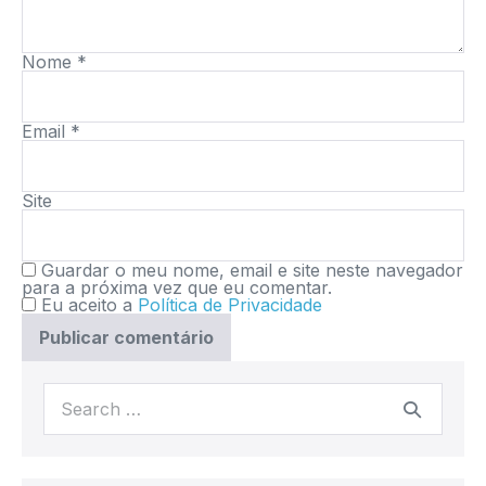
Nome
*
Email
*
Site
Guardar o meu nome, email e site neste navegador
para a próxima vez que eu comentar.
Eu aceito a
Política de Privacidade