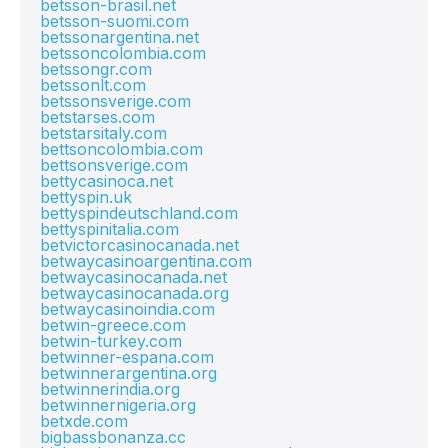
betsson-brasil.net
betsson-suomi.com
betssonargentina.net
betssoncolombia.com
betssongr.com
betssonlt.com
betssonsverige.com
betstarses.com
betstarsitaly.com
bettsoncolombia.com
bettsonsverige.com
bettycasinoca.net
bettyspin.uk
bettyspindeutschland.com
bettyspinitalia.com
betvictorcasinocanada.net
betwaycasinoargentina.com
betwaycasinocanada.net
betwaycasinocanada.org
betwaycasinoindia.com
betwin-greece.com
betwin-turkey.com
betwinner-espana.com
betwinnerargentina.org
betwinnerindia.org
betwinnernigeria.org
betxde.com
bigbassbonanza.cc