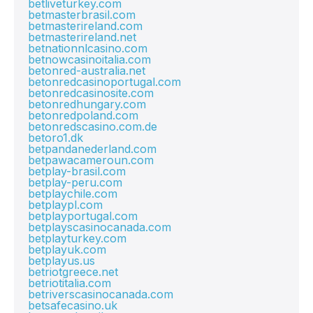
betliveturkey.com
betmasterbrasil.com
betmasterireland.com
betmasterireland.net
betnationnlcasino.com
betnowcasinoitalia.com
betonred-australia.net
betonredcasinoportugal.com
betonredcasinosite.com
betonredhungary.com
betonredpoland.com
betonredscasino.com.de
betoro1.dk
betpandanederland.com
betpawacameroun.com
betplay-brasil.com
betplay-peru.com
betplaychile.com
betplaypl.com
betplayportugal.com
betplayscasinocanada.com
betplayturkey.com
betplayuk.com
betplayus.us
betriotgreece.net
betriotitalia.com
betriverscasinocanada.com
betsafecasino.uk