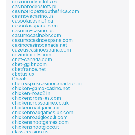
casinorodeoslots.es
casinorodeoslots.pl
casinotropezsouthafrica.com
casinovacasino.us
casoolacasino1.ca
casoolaespana.com
casumo-casino.us
casumocasinobr.com
casumocasinoespana.com
caxinocasinocanada.net
cazeuscasinoespana.com
cazimboitaly.com
cbet-canada.com
cbet-gg.br.com
cbetfrance.net
cbetus.us
Cheats
cherryspinscasinocanada.com
chicken-game-casino.net
chicken-road2.in
chickencross-es.com
chickencrossgame.co.uk
chickenroadgame.cc
chickenroadgames.uk.com
chickenroadgioco.it.com
chickenshootgames.com
chickenshootgioco.it
classiccasino.us