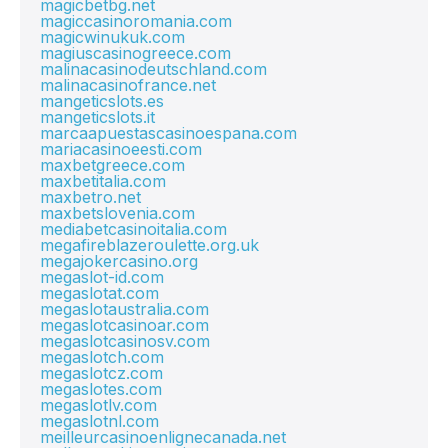
magicbetbg.net
magiccasinoromania.com
magicwinukuk.com
magiuscasinogreece.com
malinacasinodeutschland.com
malinacasinofrance.net
mangeticslots.es
mangeticslots.it
marcaapuestascasinoespana.com
mariacasinoeesti.com
maxbetgreece.com
maxbetitalia.com
maxbetro.net
maxbetslovenia.com
mediabetcasinoitalia.com
megafireblazeroulette.org.uk
megajokercasino.org
megaslot-id.com
megaslotat.com
megaslotaustralia.com
megaslotcasinoar.com
megaslotcasinosv.com
megaslotch.com
megaslotcz.com
megaslotes.com
megaslotlv.com
megaslotnl.com
meilleurcasinoenlignecanada.net