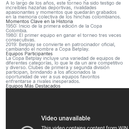
A lo largo de los años, este torneo ha sido testigo de
increíbles hazañas deportivas, rivalidades
apasionantes y momentos que quedarán grabados
en la memoria colectiva de los hinchas colombianos.
Momentos Clave en la Historia
1950: Inicio de la primera edición de la Copa
Colombia.
1980: El primer equipo en ganar el torneo tres veces
consecutivas.
2019: Betplay se convierte en patrocinador oficial,
cambiando el nombre a Copa Betplay.
Equipos Participantes
La
Copa Betplay
incluye una variedad de equipos de
diferentes categorías, lo que le da un aire competitivo
y diverso. Clubes de primera y segunda división
participan, brindando a los aficionados la
oportunidad de ver a sus equipos favoritos
enfrentarse a rivales inesperados.
Equipos Más Destacados