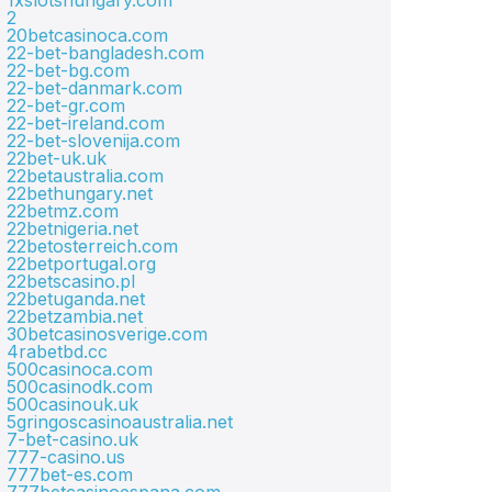
1xslotshungary.com
2
20betcasinoca.com
22-bet-bangladesh.com
22-bet-bg.com
22-bet-danmark.com
22-bet-gr.com
22-bet-ireland.com
22-bet-slovenija.com
22bet-uk.uk
22betaustralia.com
22bethungary.net
22betmz.com
22betnigeria.net
22betosterreich.com
22betportugal.org
22betscasino.pl
22betuganda.net
22betzambia.net
30betcasinosverige.com
4rabetbd.cc
500casinoca.com
500casinodk.com
500casinouk.uk
5gringoscasinoaustralia.net
7-bet-casino.uk
777-casino.us
777bet-es.com