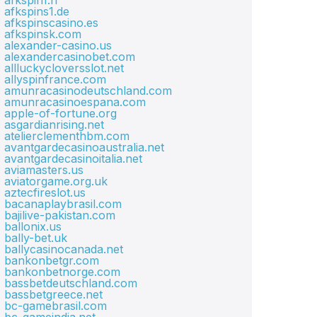
afkspin1.fr
afkspins1.de
afkspinscasino.es
afkspinsk.com
alexander-casino.us
alexandercasinobet.com
allluckycloversslot.net
allyspinfrance.com
amunracasinodeutschland.com
amunracasinoespana.com
apple-of-fortune.org
asgardianrising.net
atelierclementhbm.com
avantgardecasinoaustralia.net
avantgardecasinoitalia.net
aviamasters.us
aviatorgame.org.uk
aztecfireslot.us
bacanaplaybrasil.com
bajilive-pakistan.com
ballonix.us
bally-bet.uk
ballycasinocanada.net
bankonbetgr.com
bankonbetnorge.com
bassbetdeutschland.com
bassbetgreece.net
bc-gamebrasil.com