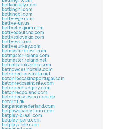
betkingfr.com
betkingitaly.com
betkingnl.com
betkingpl.com
betlive-ge.com
betlive-us.us
betlivebelgium.com
betlivedeutche.com
betliveslovakia.com
betlivesv.com
betliveturkey.com
betmasterbrasil.com
betmasterireland.com
betmasterireland.net
betnationnlcasino.com
betnowcasinoitalia.com
betonred-australia.net
betonredcasinoportugal.com
betonredcasinosite.com
betonredhungary.com
betonredpoland.com
betonredscasino.com.de
betoro1.dk
betpandanederland.com
betpawacameroun.com
betplay-brasil.com
betplay-peru.com
betplaychile.com