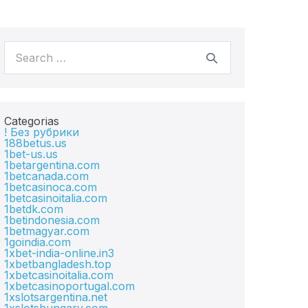
Categorias
! Без рубрики
188betus.us
1bet-us.us
1betargentina.com
1betcanada.com
1betcasinoca.com
1betcasinoitalia.com
1betdk.com
1betindonesia.com
1betmagyar.com
1goindia.com
1xbet-india-online.in3
1xbetbangladesh.top
1xbetcasinoitalia.com
1xbetcasinoportugal.com
1xslotsargentina.net