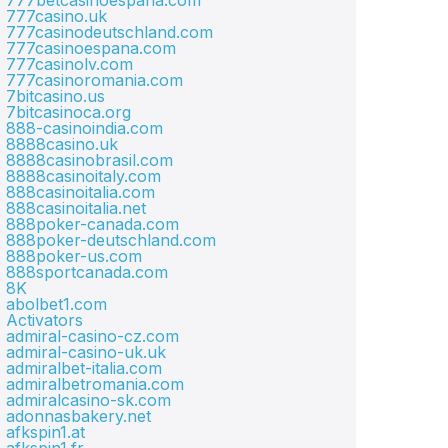
777betcasinoespana.com
777casino.uk
777casinodeutschland.com
777casinoespana.com
777casinolv.com
777casinoromania.com
7bitcasino.us
7bitcasinoca.org
888-casinoindia.com
8888casino.uk
8888casinobrasil.com
8888casinoitaly.com
888casinoitalia.com
888casinoitalia.net
888poker-canada.com
888poker-deutschland.com
888poker-us.com
888sportcanada.com
8K
abolbet1.com
Activators
admiral-casino-cz.com
admiral-casino-uk.uk
admiralbet-italia.com
admiralbetromania.com
admiralcasino-sk.com
adonnasbakery.net
afkspin1.at