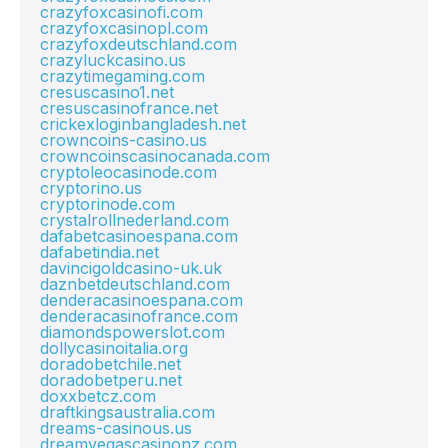
crazyfoxcasinofi.com
crazyfoxcasinopl.com
crazyfoxdeutschland.com
crazyluckcasino.us
crazytimegaming.com
cresuscasino1.net
cresuscasinofrance.net
crickexloginbangladesh.net
crowncoins-casino.us
crowncoinscasinocanada.com
cryptoleocasinode.com
cryptorino.us
cryptorinode.com
crystalrollnederland.com
dafabetcasinoespana.com
dafabetindia.net
davincigoldcasino-uk.uk
daznbetdeutschland.com
denderacasinoespana.com
denderacasinofrance.com
diamondspowerslot.com
dollycasinoitalia.org
doradobetchile.net
doradobetperu.net
doxxbetcz.com
draftkingsaustralia.com
dreams-casinous.us
dreamvegascasinonz.com