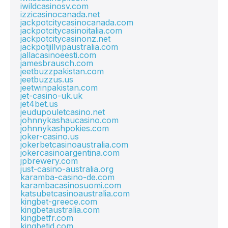
iwildcasinosv.com
izzicasinocanada.net
jackpotcitycasinocanada.com
jackpotcitycasinoitalia.com
jackpotcitycasinonz.net
jackpotjillvipaustralia.com
jallacasinoeesti.com
jamesbrausch.com
jeetbuzzpakistan.com
jeetbuzzus.us
jeetwinpakistan.com
jet-casino-uk.uk
jet4bet.us
jeudupouletcasino.net
johnnykashaucasino.com
johnnykashpokies.com
joker-casino.us
jokerbetcasinoaustralia.com
jokercasinoargentina.com
jpbrewery.com
just-casino-australia.org
karamba-casino-de.com
karambacasinosuomi.com
katsubetcasinoaustralia.com
kingbet-greece.com
kingbetaustralia.com
kingbetfr.com
kingbetid.com