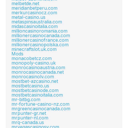
melbetde.net
meridianbetperu.com
merkurcasinocz.com
metal-casino.us
metaspinsaustralia.com
midascasinoitalia.com
millioncasinoromania.com
millionercasinocanada.com
millionercasinofrance.com
millionercasinopolska.com
minecraftslot.uk.com
Mods
monacobetcz.com
monopoly-casino.uk
monrocasinoaustria.com
monrocasinocanada.net
monrocasinolv.com
mostbet-azcasino.net
mostbetcasino.us
mostbetcasinode.com
mostbetcasinoitalia.com
mr-bitbg.com
mr-fortune-casino-nz.com
mrgreencasinocanada.com
mrpunter-gr.net
mrpunter-nl.com
mrq-canada.us
mrvegascasinosv.com