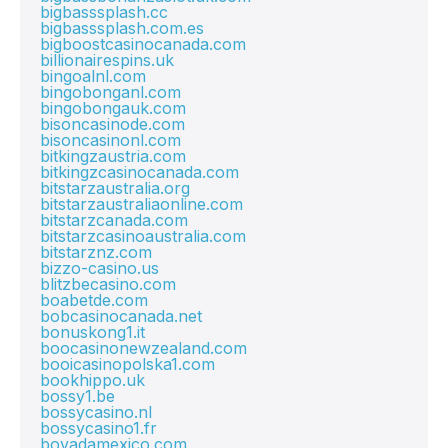
bigbasssplash.cc
bigbasssplash.com.es
bigboostcasinocanada.com
billionairespins.uk
bingoalnl.com
bingobonganl.com
bingobongauk.com
bisoncasinode.com
bisoncasinonl.com
bitkingzaustria.com
bitkingzcasinocanada.com
bitstarzaustralia.org
bitstarzaustraliaonline.com
bitstarzcanada.com
bitstarzcasinoaustralia.com
bitstarznz.com
bizzo-casino.us
blitzbecasino.com
boabetde.com
bobcasinocanada.net
bonuskong1.it
boocasinonewzealand.com
booicasinopolska1.com
bookhippo.uk
bossy1.be
bossycasino.nl
bossycasino1.fr
bovadamexico.com