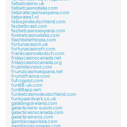
fatbetcasino.uk
fatbetcasinoitalia.com
fatpiratecasinoespana.com
fatpirates1.nl
felixspindeutschland.com
fezbetbrasil.com
fezbetcasinoespana.com
fivebetcasinoitalia.com
flashbetethiopia.com
fortunacasino.uk
fortunacasinofr.com
frankcasinodeutsch.com
fridaycasinocanada.net
fridaycasinocanada.org
fruitmillionslot.com
frumzicasinoespana.net
frumzifrance.com
fufrogslot.com
fun88-uk.com
fun88app.win
funbetcasinodeutschland.com
funkyaardvark.co.uk
galabingoireland.com
galacticwins-suomi.com
galacticwinscanada.com
galacticwinsnz.com
gambloriapolska.com
gambloriaromania.com