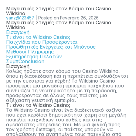
Μαγευτικές Στιγμές στον Κόσμο του Casino
Wildsino
yanz@123457
|
Posted on
Fevereiro 26, 2026
Μαγευτικές Στιγμές στον Κόσμο του Casino
Wildsino
Εισαγωγή
Τι είναι το Wildsino Casino;
Παιχνίδια που Προσφέρονται
Προωθητικές Ενέργειες και Μπόνους
Μέθοδοι Πληρωμής
Εξυπηρέτηση Πελατών
ΣυμπConclusion
Εισαγωγή
Καλώς ήρθατε στον κόσμο του
Casino Wildsino
,
όπου η διασκέδαση και η περιπέτεια συνδυάζονται
με την ευκαιρία για κέρδη! Το Wildsino Casino
προσφέρει μια μοναδική εμπειρία παιχνιδιού που
συνδυάζει τη νεωτερικότητα με τη παράδοση,
προσφέροντας σε όλους τους παίκτες μια
αξέχαστη γευστική εμπειρία.
Τι είναι το Wildsino Casino;
Το
Wildsino Casino
είναι ένα διαδικτυακό καζίνο
που έχει κερδίσει δημοτικότητα χάρη στη μεγάλη
ποικιλία παιχνιδιών του καθώς και στις
αμεσότατες υπηρεσίες του. Με μια φιλική προς
τον χρήστη διεπαφή, οι παίκτες μπορούν να
απολαύσουν τα αγαπημένα τους παιχνίδια από