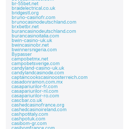
br-55bet.net
braidelectrical.co.uk
bridgestl.org
bruno-casinofr.com
brunocasinodeutschland.com
brxbetbr.net
burancasinodeutschland.com
burancasinoitalia.com
bwin-casino-uk.uk
bwincasinobr.net
bwinnersnigeria.com
Bypasser
campobetmx.net
campobetsverige.com
candyland-casino-uk.uk
candylandcasinode.com
captaincookscasinoosterreich.com
casadonramon.com.mx
casapariurilor-fr.com
casapariurilor-nl.com
casapariurilor-ro.com
cascbar.co.uk
cashedcasinofrance.org
cashedcasinoireland.com
cashpotitaly.com
cashpotuk.com
casibom-gr.com
casibomfrance.com