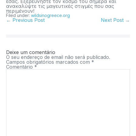
εσάς. Εξερευνήστε τον κόσμο του σήμερα και
ανακαλύψτε τις μαγευτικές στιγμές που σας
περιμένουν!
Filed under:
wildsinogreece.org
← Previous Post
Next Post →
Deixe um comentário
O seu endereço de email não será publicado.
Campos obrigatórios marcados com
*
Comentário
*