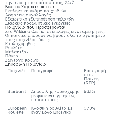
την άνεση του σπιτιού τους, 24/7.
Βασικά Χαρακτηριστικά
Εκπληκτική γκάμα παιχνιδιών
Ασφαλείς συναλλαγές
Εξαιρετική εξυπηρέτηση πελατών
Διαρκείς προωθητικές ενέργειες
Παιχνίδια που Προσφέρονται
Στο
Wildsino Casino
, οι επιλογές είναι αμέτρητες.
Οι παίκτες μπορούν να βρουν όλα τα αγαπημένα
τους παιχνίδια, όπως:
Κουλοχέρηδες
Ρουλέτα
Μπλακτζάκ
Πόκερ
Ζωντανά Καζίνο
Δημοφιλή Παιχνίδια
Παιχνίδι
Περιγραφή
Επιστροφή
στον
Παίκτη
(RTP)
Starburst
Δημοφιλής κουλοχέρης
96.1%
με φωτεινές γραφικές
παραστάσεις
European
Κλασική ρουλέτα με
97.3%
Roulette
έναν μόνο μηδενικό