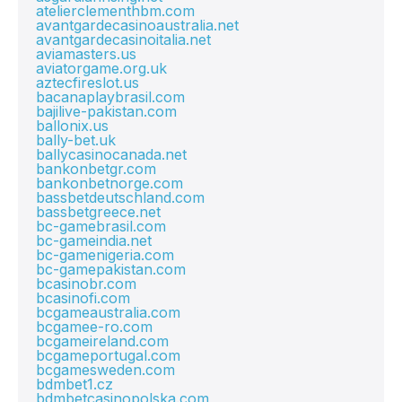
atelierclementhbm.com
avantgardecasinoaustralia.net
avantgardecasinoitalia.net
aviamasters.us
aviatorgame.org.uk
aztecfireslot.us
bacanaplaybrasil.com
bajilive-pakistan.com
ballonix.us
bally-bet.uk
ballycasinocanada.net
bankonbetgr.com
bankonbetnorge.com
bassbetdeutschland.com
bassbetgreece.net
bc-gamebrasil.com
bc-gameindia.net
bc-gamenigeria.com
bc-gamepakistan.com
bcasinobr.com
bcasinofi.com
bcgameaustralia.com
bcgamee-ro.com
bcgameireland.com
bcgameportugal.com
bcgamesweden.com
bdmbet1.cz
bdmbetcasinopolska.com