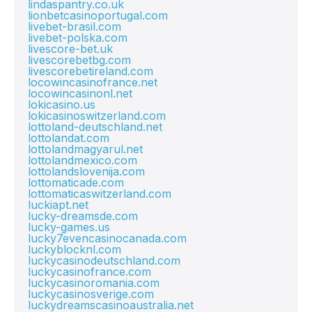
lindaspantry.co.uk
lionbetcasinoportugal.com
livebet-brasil.com
livebet-polska.com
livescore-bet.uk
livescorebetbg.com
livescorebetireland.com
locowincasinofrance.net
locowincasinonl.net
lokicasino.us
lokicasinoswitzerland.com
lottoland-deutschland.net
lottolandat.com
lottolandmagyarul.net
lottolandmexico.com
lottolandslovenija.com
lottomaticade.com
lottomaticaswitzerland.com
luckiapt.net
lucky-dreamsde.com
lucky-games.us
lucky7evencasinocanada.com
luckyblocknl.com
luckycasinodeutschland.com
luckycasinofrance.com
luckycasinoromania.com
luckycasinosverige.com
luckydreamscasinoaustralia.net