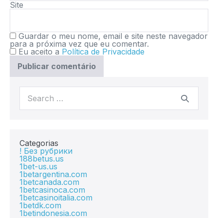
Site
Guardar o meu nome, email e site neste navegador
para a próxima vez que eu comentar.
Eu aceito a
Política de Privacidade
Categorias
! Без рубрики
188betus.us
1bet-us.us
1betargentina.com
1betcanada.com
1betcasinoca.com
1betcasinoitalia.com
1betdk.com
1betindonesia.com