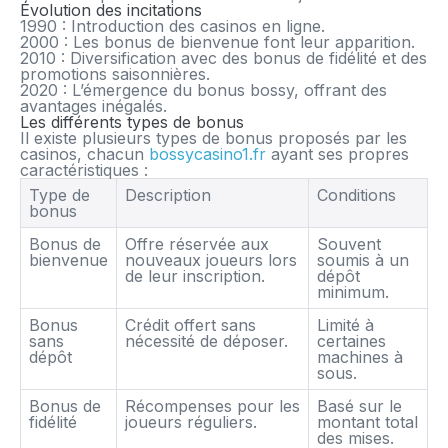
Évolution des incitations
1990 : Introduction des casinos en ligne.
2000 : Les bonus de bienvenue font leur apparition.
2010 : Diversification avec des bonus de fidélité et des
promotions saisonnières.
2020 : L’émergence du bonus bossy, offrant des
avantages inégalés.
Les différents types de bonus
Il existe plusieurs types de
bonus
proposés par les
casinos, chacun
bossycasino1.fr
ayant ses propres
caractéristiques :
Type de
Description
Conditions
bonus
Bonus de
Offre réservée aux
Souvent
bienvenue
nouveaux joueurs lors
soumis à un
de leur inscription.
dépôt
minimum.
Bonus
Crédit offert sans
Limité à
sans
nécessité de déposer.
certaines
dépôt
machines à
sous.
Bonus de
Récompenses pour les
Basé sur le
fidélité
joueurs réguliers.
montant total
des mises.