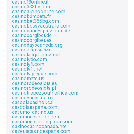
casino13online.it
casino333be.com
casinoalpinoonline.com
casinobdmbets.fr
casinobet365bg.com
casinobossyaustralia.com
casinocandyspinz.com.de
casinocorgibet.de
casinocorgibet.es
casinodayscanada.org
casinointense.win
casinokingdomnz.net
casinolyde.com
casinolyfi.com
casinolyfr.net
casinolygreece.com
casinomate.us
casinorodeoslots.es
casinorodeoslots.pl
casinotropezsouthafrica.com
casinovacasino.us
casoolacasino1.ca
casoolaespana.com
casumo-casino.us
casumocasinobr.com
casumocasinoespana.com
caxinocasinocanada.net
cazeuscasinoespana.com