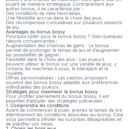
jouant de manière stratégique. Contrairement aux
autres bonus, il se caractérise par :
Des conditions de mise favorables.
Une flexibilité accrue dans le choix des jeux.
Des récompenses cumulatives sur plusieurs sessions
de jeu.
Avantages du bonus bossy
Pourquoi opter pour le
bonus bossy
? Voici quelques
raisons convaincantes :
Augmentation des chances de gains
: Le bonus
permet de prolonger le temps de jeu et d’augmenter
les possibilités de gagner.
Flexibilité dans le choix des jeux
: Les joueurs
peuvent utiliser le bonus sur une variété de jeux, y
compris les machines à sous, le blackjack et la
roulette.
Offres personnalisées
: Les casinos proposent
souvent des bonus bossy adaptés aux préférences
individuelles des joueurs.
Stratégies pour maximiser le bonus bossy
Pour profiter pleinement du
bonus bossy
, il est
essentiel d’adopter des stratégies judicieuses :
1. Comprendre les conditions
Avant de commencer à jouer, prenez le temps de lire
attentivement les conditions associées au bonus. Cela
vous permettra d’éviter les surprises désagréables et
de planifier vos mises.
2. Choisir les bons jeux