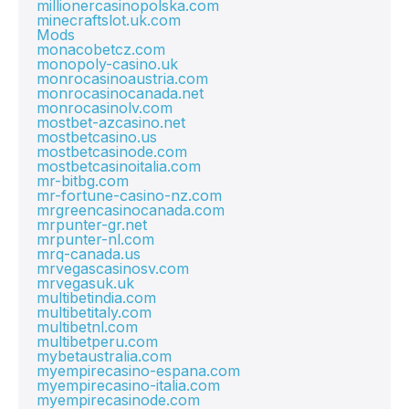
millionercasinopolska.com
minecraftslot.uk.com
Mods
monacobetcz.com
monopoly-casino.uk
monrocasinoaustria.com
monrocasinocanada.net
monrocasinolv.com
mostbet-azcasino.net
mostbetcasino.us
mostbetcasinode.com
mostbetcasinoitalia.com
mr-bitbg.com
mr-fortune-casino-nz.com
mrgreencasinocanada.com
mrpunter-gr.net
mrpunter-nl.com
mrq-canada.us
mrvegascasinosv.com
mrvegasuk.uk
multibetindia.com
multibetitaly.com
multibetnl.com
multibetperu.com
mybetaustralia.com
myempirecasino-espana.com
myempirecasino-italia.com
myempirecasinode.com