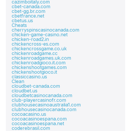
cazimboitaly.com
cbet-canada.com
cbet-gg.br.com
cbetfrance.net
cbetus.us
Cheats
cherryspinscasinocanada.com
chicken-game-casino.net
chicken-road2.in
chickencross-es.com
chickencrossgame.co.uk
chickenroadgame.cc
chickenroadgames.uk.com
chickenroadgioco.it.com
chickenshootgames.com
chickenshootgioco.it
classiccasino.us
Clean
cloudbet-canada.com
cloudbet.us
cloudbetcasinocanada.com
club-playercasinofr.com
clubhousecasinoaustralia1.com
clubhousecasinocanada.com
cocoacasino.us
cocoacasinoespana.com
cocoacasinoespana.net
coderebrasil.com