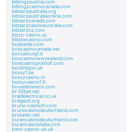
bitkingzaustria.com
bitkingzcasinocanada.com
bitstarzaustralia.org
bitstarzaustraliaonline.com
bitstarzcanada.com
bitstarzcasinoaustralia.com
bitstarznz.com
bizzo-casino.us
blitzbecasino.com
boabetde.com
bobcasinocanada.net
bonuskong1.it
boocasinonewzealand.com
booicasinopolska1.com
bookhippo.uk
bossy1.be
bossycasino.nl
bossycasino1.fr
bovadamexico.com
br-55bet.net
braidelectrical.co.uk
bridgestl.org
bruno-casinofr.com
brunocasinodeutschland.com
brxbetbr.net
burancasinodeutschland.com
burancasinoitalia.com
bwin-casino-uk.uk