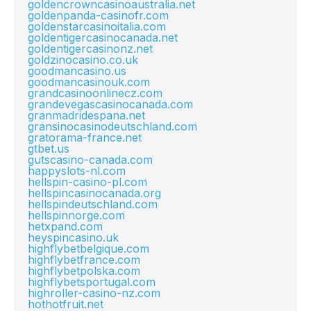
goldencrowncasinoaustralia.net
goldenpanda-casinofr.com
goldenstarcasinoitalia.com
goldentigercasinocanada.net
goldentigercasinonz.net
goldzinocasino.co.uk
goodmancasino.us
goodmancasinouk.com
grandcasinoonlinecz.com
grandevegascasinocanada.com
granmadridespana.net
gransinocasinodeutschland.com
gratorama-france.net
gtbet.us
gutscasino-canada.com
happyslots-nl.com
hellspin-casino-pl.com
hellspincasinocanada.org
hellspindeutschland.com
hellspinnorge.com
hetxpand.com
heyspincasino.uk
highflybetbelgique.com
highflybetfrance.com
highflybetpolska.com
highflybetsportugal.com
highroller-casino-nz.com
hothotfruit.net