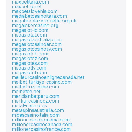
maxbetitalia.com
maxbetro.net
maxbetslovenia.com
mediabetcasinoitalia.com
megafireblazeroulette.org.uk
megajokercasino.org
megaslot-id.com
megaslotat.com
megaslotaustralia.com
megaslotcasinoar.com
megaslotcasinosv.com
megaslotch.com
megaslotcz.com
megaslotes.com
megaslotlv.com
megaslotnl.com
meilleurcasinoenlignecanada.net
melbet-turkiye-casino.com
melbet-uzonline.com
melbetde.net
meridianbetperu.com
merkurcasinocz.com
metal-casino.us
metaspinsaustralia.com
midascasinoitalia.com
millioncasinoromania.com
millionercasinocanada.com
millionercasinofrance.com