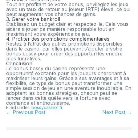
Tout en profitant de votre bonus, privilégiez les jeux
avec un taux de retour au joueur (RTP) élevé, ce qui
peut augmenter vos chances de gains.
3. Gérer votre bankroll
Établissez un budget clair et respectez-le. Cela vous
aidera à jouer de manière responsable tout en
maximisant votre expérience de jeu.
4. Profiter des promotions complémentaires
Restez à l’affût des autres promotions disponibles
dans le casino, car elles peuvent s’ajouter à votre
bonus bossy pour créer des opportunités encore
plus lucratives.
Conclusion
Le
bonus bossy
du casino représente une
opportunité excitante pour les joueurs cherchant à
maximiser leurs gains. Grâce à ses avantages et à sa
flexibilité, ce type de bonus peut transformer une
simple session de jeu en une aventure inoubliable. En
adoptant les bonnes stratégies, chacun peut se
lancer dans cette quête vers la fortune avec
confiance et enthousiasme.
Filed under:
bossycasino1.fr
← Previous Post
Next Post →