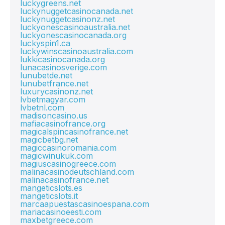
luckygreens.net
luckynuggetcasinocanada.net
luckynuggetcasinonz.net
luckyonescasinoaustralia.net
luckyonescasinocanada.org
luckyspin1.ca
luckywinscasinoaustralia.com
lukkicasinocanada.org
lunacasinosverige.com
lunubetde.net
lunubetfrance.net
luxurycasinonz.net
lvbetmagyar.com
lvbetnl.com
madisoncasino.us
mafiacasinofrance.org
magicalspincasinofrance.net
magicbetbg.net
magiccasinoromania.com
magicwinukuk.com
magiuscasinogreece.com
malinacasinodeutschland.com
malinacasinofrance.net
mangeticslots.es
mangeticslots.it
marcaapuestascasinoespana.com
mariacasinoeesti.com
maxbetgreece.com