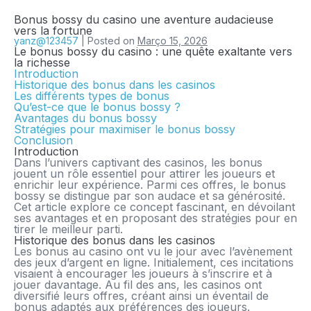
Bonus bossy du casino une aventure audacieuse
vers la fortune
yanz@123457
|
Posted on
Março 15, 2026
Le bonus bossy du casino : une quête exaltante vers
la richesse
Introduction
Historique des bonus dans les casinos
Les différents types de bonus
Qu’est-ce que le bonus bossy ?
Avantages du bonus bossy
Stratégies pour maximiser le bonus bossy
Conclusion
Introduction
Dans l’univers captivant des
casinos
, les bonus
jouent un rôle essentiel pour attirer les joueurs et
enrichir leur expérience. Parmi ces offres, le
bonus
bossy
se distingue par son audace et sa générosité.
Cet article explore ce concept fascinant, en dévoilant
ses avantages et en proposant des stratégies pour en
tirer le meilleur parti.
Historique des bonus dans les casinos
Les
bonus
au casino ont vu le jour avec l’avènement
des jeux d’argent en ligne. Initialement, ces incitations
visaient à encourager les joueurs à s’inscrire et à
jouer davantage. Au fil des ans, les casinos ont
diversifié leurs offres, créant ainsi un éventail de
bonus adaptés aux préférences des joueurs.