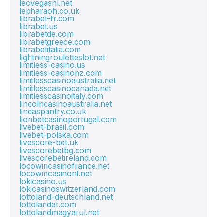
leovegasnl.net
lepharaoh.co.uk
librabet-fr.com
librabet.us
librabetde.com
librabetgreece.com
librabetitalia.com
lightningrouletteslot.net
limitless-casino.us
limitless-casinonz.com
limitlesscasinoaustralia.net
limitlesscasinocanada.net
limitlesscasinoitaly.com
lincolncasinoaustralia.net
lindaspantry.co.uk
lionbetcasinoportugal.com
livebet-brasil.com
livebet-polska.com
livescore-bet.uk
livescorebetbg.com
livescorebetireland.com
locowincasinofrance.net
locowincasinonl.net
lokicasino.us
lokicasinoswitzerland.com
lottoland-deutschland.net
lottolandat.com
lottolandmagyarul.net