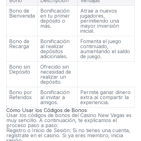
Bono
Descripción
Ventajas
Bono de
Bonificación
Atrae a nuevos
Bienvenida
en tu primer
jugadores,
depósito o
permitiendo una
más.
mayor inversión
inicial.
Bono de
Bonificación
Fomenta el juego
Recarga
al realizar
continuado,
depósitos
aumentando el saldo
adicionales.
de juego.
Bono sin
Ofrecido sin
Depósito
necesidad de
realizar un
depósito.
Bono por
Bonificación
Permite ganar dinero
Referidos
al invitar a
extra al compartir la
amigos.
experiencia.
Cómo Usar los Códigos de Bonos
Usar los
códigos de bonos del Casino New Vegas
es
muy sencillo. A continuación, te explicamos el
proceso paso a paso:
Registro o Inicio de Sesión:
Si no tienes una cuenta,
regístrate en el casino. Si ya eres miembro, inicia
sesión.