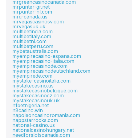
mrgreencasinocanada.com
mrpunter-gr.net
mrpunter-nl.com
mrq-canada.us
mrvegascasinosv.com
mrvegasuk.uk
multibetindia.com
multibetitaly.com
multibetnl.com
multibetperu.com
mybetaustralia.com
myempirecasino-espana.com
myempirecasino-italia.com
myempirecasinode.com
myempirecasinodeutschland.com
myempirede.com
mystake-casinoitalia.com
mystakecasino.us
mystakecasinobelgique.com
mystakecasinocz.com
mystakecasinouk.uk
n1betnigeria.net
n8casino.win
napoleoncasinoromania.com
nappstarrocks.com
national-casino.us
nationalcasinohungary.net
needforslotscanada.com