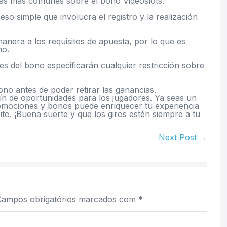
tas más comunes sobre el bono Videoslots:
so simple que involucra el registro y la realización
anera a los requisitos de apuesta, por lo que es
no.
es del bono especificarán cualquier restricción sobre
no antes de poder retirar las ganancias.
ín de oportunidades para los jugadores. Ya seas un
romociones y bonos puede enriquecer tu experiencia
ito. ¡Buena suerte y que los giros estén siempre a tu
Next Post →
Campos obrigatórios marcados com
*