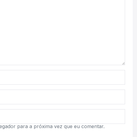
vegador para a próxima vez que eu comentar.