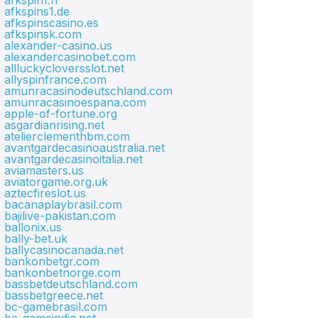
afkspin1.fr
afkspins1.de
afkspinscasino.es
afkspinsk.com
alexander-casino.us
alexandercasinobet.com
allluckycloversslot.net
allyspinfrance.com
amunracasinodeutschland.com
amunracasinoespana.com
apple-of-fortune.org
asgardianrising.net
atelierclementhbm.com
avantgardecasinoaustralia.net
avantgardecasinoitalia.net
aviamasters.us
aviatorgame.org.uk
aztecfireslot.us
bacanaplaybrasil.com
bajilive-pakistan.com
ballonix.us
bally-bet.uk
ballycasinocanada.net
bankonbetgr.com
bankonbetnorge.com
bassbetdeutschland.com
bassbetgreece.net
bc-gamebrasil.com