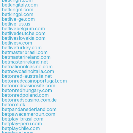
betkingfr.com
betkingitaly.com
betkingnl.com
betkingpl.com
betlive-ge.com
betlive-us.us
betlivebelgium.com
betlivedeutche.com
betliveslovakia.com
betlivesv.com
betliveturkey.com
betmasterbrasil.com
betmasterireland.com
betmasterireland.net
betnationnlcasino.com
betnowcasinoitalia.com
betonred-australia.net
betonredcasinoportugal.com
betonredcasinosite.com
betonredhungary.com
betonredpoland.com
betonredscasino.com.de
betoro1.dk
betpandanederland.com
betpawacameroun.com
betplay-brasil.com
betplay-peru.com
betplaychile.com