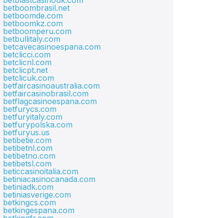
betblastcasinouk.com
betboombrasil.net
betboomde.com
betboomkz.com
betboomperu.com
betbullitaly.com
betcavecasinoespana.com
betclicci.com
betclicnl.com
betclicpt.net
betclicuk.com
betfaircasinoaustralia.com
betfaircasinobrasil.com
betflagcasinoespana.com
betfurycs.com
betfuryitaly.com
betfurypolska.com
betfuryus.us
betibetie.com
betibetnl.com
betibetno.com
betibetsl.com
beticcasinoitalia.com
betiniacasinocanada.com
betiniadk.com
betiniasverige.com
betkingcs.com
betkingespana.com