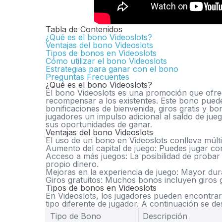
Tabla de Contenidos
¿Qué es el bono Videoslots?
Ventajas del bono Videoslots
Tipos de bonos en Videoslots
Cómo utilizar el bono Videoslots
Estrategias para ganar con el bono
Preguntas Frecuentes
¿Qué es el bono Videoslots?
El
bono Videoslots
es una promoción que ofrec
recompensar a los existentes. Este bono puede
bonificaciones de bienvenida, giros gratis y bo
jugadores un impulso adicional al saldo de jue
sus oportunidades de ganar.
Ventajas del bono Videoslots
El uso de un bono en Videoslots conlleva múlti
Aumento del capital de juego:
Puedes jugar con
Acceso a más juegos:
La posibilidad de probar
propio dinero.
Mejoras en la experiencia de juego:
Mayor dura
Giros gratuitos:
Muchos bonos incluyen giros gr
Tipos de bonos en Videoslots
En Videoslots, los jugadores pueden encontra
tipo diferente de jugador. A continuación se d
Tipo de Bono
Descripción