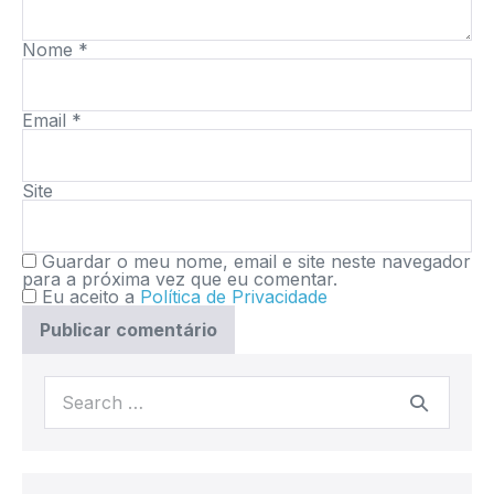
Nome
*
Email
*
Site
Guardar o meu nome, email e site neste navegador
para a próxima vez que eu comentar.
Eu aceito a
Política de Privacidade