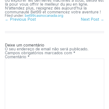
ou explorer les dernières machines à sous, Bet99 est
là pour vous offrir le meilleur du jeu en ligne.
N’attendez plus, rejoignez dès aujourd’hui la
communauté Bet99 et commencez votre aventure !
Filed under:
bet99casinocanada.org
← Previous Post
Next Post →
Deixe um comentário
O seu endereço de email não será publicado.
Campos obrigatórios marcados com
*
Comentário
*