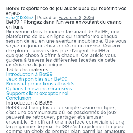
Bet99 l’expérience de jeu audacieuse qui redéfinit vos
enjeux
yanz@123457
|
Posted on
Fevereiro 8, 2026
Bet99 : Plongez dans l’univers envoûtant du casino
en ligne
Bienvenue dans le monde fascinant de
Bet99
, une
plateforme de jeu en ligne qui transforme chaque
session de jeu en une aventure inoubliable. Que vous
soyez un joueur chevronné ou un novice désireux
d’explorer l’univers des jeux d’argent, Bet99 a
quelque chose à offrir à chacun. Cet article vous
guidera à travers les différentes facettes de cette
expérience de jeu unique.
Table des matières
Introduction à Bet99
Jeux disponibles sur Bet99
Bonus et promotions attractifs
Options bancaires sécurisées
Support client exceptionnel
Conclusion
Introduction à Bet99
Bet99
est bien plus qu’un simple casino en ligne ;
c’est une communauté où les passionnés de jeux
peuvent se retrouver, partager et s’amuser
ensemble. En offrant une interface conviviale et une
large gamme de jeux, Bet99 s’est rapidement imposé
comme un choix de premier plan parmi les amateurs