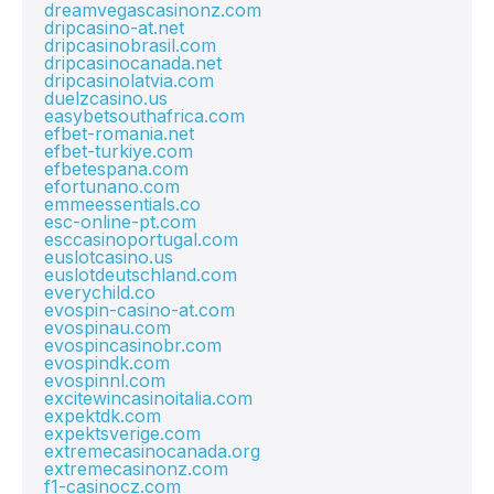
dreamvegascasinonz.com
dripcasino-at.net
dripcasinobrasil.com
dripcasinocanada.net
dripcasinolatvia.com
duelzcasino.us
easybetsouthafrica.com
efbet-romania.net
efbet-turkiye.com
efbetespana.com
efortunano.com
emmeessentials.co
esc-online-pt.com
esccasinoportugal.com
euslotcasino.us
euslotdeutschland.com
everychild.co
evospin-casino-at.com
evospinau.com
evospincasinobr.com
evospindk.com
evospinnl.com
excitewincasinoitalia.com
expektdk.com
expektsverige.com
extremecasinocanada.org
extremecasinonz.com
f1-casinocz.com