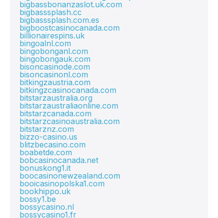
bigbassbonanzaslot.uk.com
bigbasssplash.cc
bigbasssplash.com.es
bigboostcasinocanada.com
billionairespins.uk
bingoalnl.com
bingobonganl.com
bingobongauk.com
bisoncasinode.com
bisoncasinonl.com
bitkingzaustria.com
bitkingzcasinocanada.com
bitstarzaustralia.org
bitstarzaustraliaonline.com
bitstarzcanada.com
bitstarzcasinoaustralia.com
bitstarznz.com
bizzo-casino.us
blitzbecasino.com
boabetde.com
bobcasinocanada.net
bonuskong1.it
boocasinonewzealand.com
booicasinopolska1.com
bookhippo.uk
bossy1.be
bossycasino.nl
bossycasino1.fr