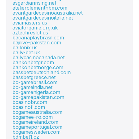
asgardianrising.net
atelierclementhbm.com
avantgardecasinoaustralia.net
avantgardecasinoitalia.net
aviamasters.us
aviatorgame.org.uk
aztecfireslot.us
bacanaplaybrasil.com
bajilive-pakistan.com
ballonix.us
bally-bet.uk
ballycasinocanada.net
bankonbetgr.com
bankonbetnorge.com
bassbetdeutschland.com
bassbetgreece.net
bc-gamebrasil.com
bc-gameindia.net
bc-gamenigeria.com
bc-gamepakistan.com
bcasinobr.com
bcasinofi.com
bcgameaustralia.com
bcgamee-ro.com
bcgameireland.com
bcgameportugal.com
bcgamesweden.com
bdmbet1.cz