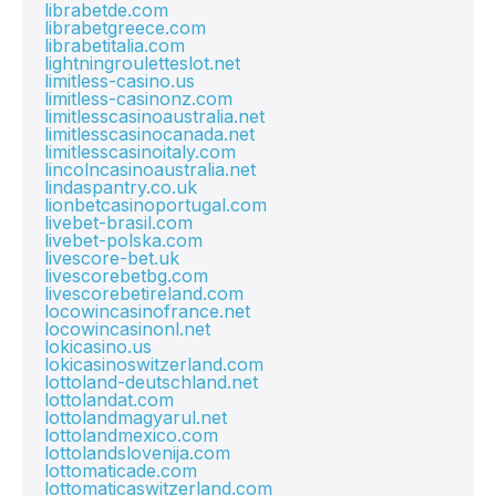
librabetde.com
librabetgreece.com
librabetitalia.com
lightningrouletteslot.net
limitless-casino.us
limitless-casinonz.com
limitlesscasinoaustralia.net
limitlesscasinocanada.net
limitlesscasinoitaly.com
lincolncasinoaustralia.net
lindaspantry.co.uk
lionbetcasinoportugal.com
livebet-brasil.com
livebet-polska.com
livescore-bet.uk
livescorebetbg.com
livescorebetireland.com
locowincasinofrance.net
locowincasinonl.net
lokicasino.us
lokicasinoswitzerland.com
lottoland-deutschland.net
lottolandat.com
lottolandmagyarul.net
lottolandmexico.com
lottolandslovenija.com
lottomaticade.com
lottomaticaswitzerland.com