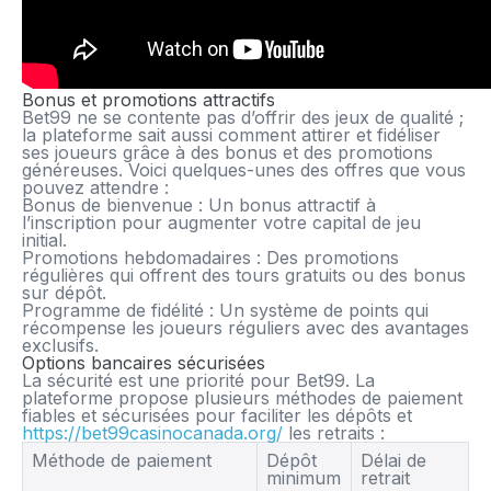
Bonus et promotions attractifs
Bet99 ne se contente pas d’offrir des jeux de qualité ;
la plateforme sait aussi comment attirer et fidéliser
ses joueurs grâce à des
bonus
et des promotions
généreuses. Voici quelques-unes des offres que vous
pouvez attendre :
Bonus de bienvenue :
Un bonus attractif à
l’inscription pour augmenter votre capital de jeu
initial.
Promotions hebdomadaires :
Des promotions
régulières qui offrent des tours gratuits ou des bonus
sur dépôt.
Programme de fidélité :
Un système de points qui
récompense les joueurs réguliers avec des avantages
exclusifs.
Options bancaires sécurisées
La sécurité est une priorité pour
Bet99
. La
plateforme propose plusieurs méthodes de paiement
fiables et sécurisées pour faciliter les dépôts et
https://bet99casinocanada.org/
les retraits :
Méthode de paiement
Dépôt
Délai de
minimum
retrait