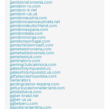
gambloriaromania.com
gamdom-ro.com
gamdom-tr.net
gamdom-uk.uk
gamdomaustria.com
gamdomcasinoaustralia.net
gamdomdeutschland.com
gamdomespana.com
gamdomitalia.com
gamdomnorge.com
gamdomportugal.com
gamechickenroad1.com
gametwistromana.com
gametwistslovenski.com
gametwistuk.com
gaminatorlv.com
gamingclubcasinoca.com
gatesofolympusslot.cc
gatesofolympusslot.uk.com
gdfplaycasinopolska.com
Generators
gentingcasino-espana.com
getluckycasinonederland.com
getsbetukuk.com
ggbet-brasil.net
ggbet-us.us
ggbetperu.com
ggpokerargentina.com