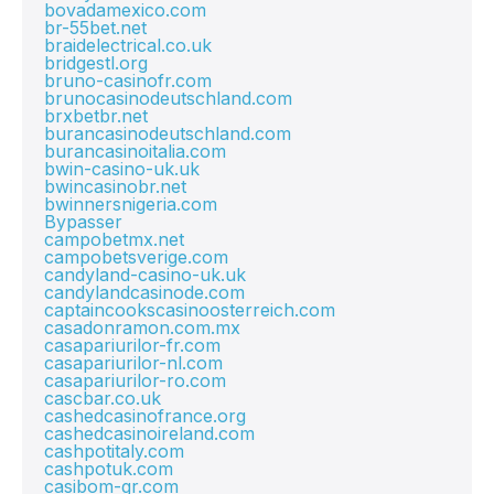
bovadamexico.com
br-55bet.net
braidelectrical.co.uk
bridgestl.org
bruno-casinofr.com
brunocasinodeutschland.com
brxbetbr.net
burancasinodeutschland.com
burancasinoitalia.com
bwin-casino-uk.uk
bwincasinobr.net
bwinnersnigeria.com
Bypasser
campobetmx.net
campobetsverige.com
candyland-casino-uk.uk
candylandcasinode.com
captaincookscasinoosterreich.com
casadonramon.com.mx
casapariurilor-fr.com
casapariurilor-nl.com
casapariurilor-ro.com
cascbar.co.uk
cashedcasinofrance.org
cashedcasinoireland.com
cashpotitaly.com
cashpotuk.com
casibom-gr.com