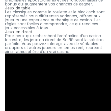
graphismes époustouflants et des fonctionnalités de
bonus qui augmentent vos chances de gagner.
Jeux de table
Les classiques comme la roulette et le blackjack sont
représentés sous différentes variantes, offrant aux
joueurs une expérience authentique de casino. Les
règles sont faciles à comprendre, ce qui rend ces
jeux accessibles à tous.
Jeux en direct
Pour ceux qui recherchent l’adrénaline d’un casino
terrestre, les jeux en direct de
Bet99
sont la solution
parfaite. Vous pouvez interagir avec de véritables
croupiers et autres joueurs en temps réel, recréant
ainsi l’atmosphère d’un vrai casino.