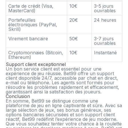
Carte de crédit (Visa,
10€
3-5 jours
MasterCard)
ouvrables
Portefeuilles
20€
24 heures
électroniques (PayPal,
Skrill)
Virement bancaire
50€
3-7 jours
ouvrables
Cryptomonnaies (Bitcoin,
10€
Instantané
Ethereum)
Support client exceptionnel
Un bon service client est essentiel pour une
expérience de jeu réussie. Bet99 offre un support
client disponible 24/7, accessible par chat en direct,
e-mail ou téléphone. Les agents sont formés pour
résoudre les problèmes rapidement et efficacement,
garantissant ainsi la satisfaction des joueurs.
Conclusion
En somme,
Bet99
se distingue comme une
plateforme de jeu en ligne captivante et sûre. Avec sa
large sélection de jeux, ses bonus généreux, ses
options bancaires sécurisées et son support client
réactif, Bet99 redéfinit l’expérience de jeu moderne.
Que vous souhaitiez tenter votre chance à la roulette