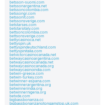
betsson-suomi.com
betssonargentina.net
betssoncolombia.com
betssongr.com
betssonlt.com
betssonsverige.com
betstarses.com
betstarsitaly.com
bettsoncolombia.com
bettsonsverige.com
bettycasinoca.net
bettyspin.uk
bettyspindeutschland.com
bettyspinitalia.com
betvictorcasinocanada.net
betwaycasinoargentina.com
betwaycasinocanada.net
betwaycasinocanada.org
betwaycasinoindia.com
betwin-greece.com
betwin-turkey.com
betwinner-espana.com
betwinnerargentina.org
betwinnerindia.org
betwinnernigeria.org
betxde.com
bigbassbonanza.cc
bigbassbonanzanotongamstop.uk.com