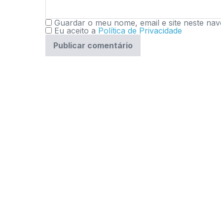
Guardar o meu nome, email e site neste na
Eu aceito a
Política de Privacidade