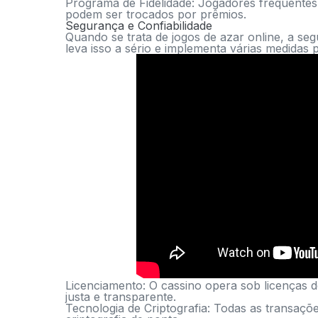
Programa de Fidelidade:
Jogadores frequentes
podem ser trocados por prêmios.
Segurança e Confiabilidade
Quando se trata de jogos de azar online, a se
leva isso a sério e implementa várias medidas 
Licenciamento:
O cassino opera sob licenças d
justa e transparente.
Tecnologia de Criptografia:
Todas as transações