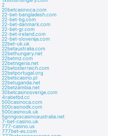
1xslotshungary.com
2
20betcasinoca.com
22-bet-bangladesh.com
22-bet-bg.com
22-bet-danmark.com
22-bet-gr.com
22-bet-ireland.com
22-bet-slovenija.com
22bet-uk.uk
22betaustralia.com
22bethungary.net
22betmz.com
22betnigeria.net
22betosterreich.com
22betportugal.org
22betscasino.pl
22betuganda.net
22betzambia.net
30betcasinosverige.com
4rabetbd.cc
500casinoca.com
500casinodk.com
500casinouk.uk
5gringoscasinoaustralia.net
7-bet-casino.uk
777-casino.us
777bet-es.com