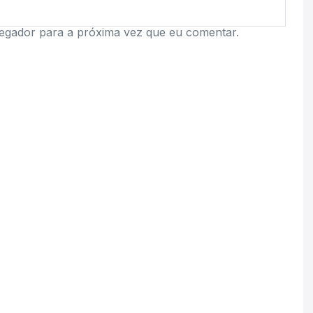
vegador para a próxima vez que eu comentar.