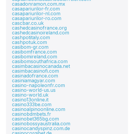
casadonramon.com.mx
casapariurilor-fr.com
casapariurilor-nl.com
casapariurilor-ro.com
cascbar.co.uk
cashedcasinofrance.org
cashedcasinoireland.com
cashpotitaly.com
cashpotuk.com
casibom-gr.com
casibomfrance.com
casibomireland.com
casibomsouthafrica.com
casimbacasinocanada.net
casimbacasinofi.com
casinadofrance.com
casiniamagyar.com
casino-napoleonfr.com
casino-world-us.us
casino-world.uk
casino13online.it
casino333be.com
casinoalpinoonline.com
casinobdmbets.fr
casinobet365bg.com
casinobossyaustralia.com
casinocandyspinz.com.de
casinocorgibet.de