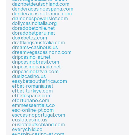
daznbetdeutschland.com
denderacasinoespana.com
denderacasinofrance.com
diamondspowerslot.com
dollycasinoitalia.org
doradobetchile.net
doradobetperu.net
doxxbetcz.com
draftkingsaustralia.com
dreams-casinous.us
dreamvegascasinonz.com
dripcasino-at.net
dripcasinobrasil.com
dripcasinocanada.net
dripcasinolatvia.com
duelzcasino.us
easybetsouthafrica.com
efbet-romania.net
efbet-turkiye.com
efbetespana.com
efortunano.com
emmeessentials.co
esc-online-pt.com
esccasinoportugal.com
euslotcasino.us
euslotdeutschland.com
everychild.co
evospin-casino-at.com