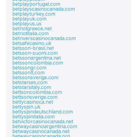
betplayportugal.com
betplayscasinocanada.com
betplayturkey.com
betplayuk.com
betplayus.us
betriotgreece.net
betriotitalia.com
betriverscasinocanada.com
betsafecasino.uk
betsson-brasil.net
betsson-suomi.com
betssonargentina.net
betssoncolombia.com
betssongr.com
betssonlt.com
betssonsverige.com
betstarses.com
betstarsitaly.com
bettsoncolombia.com
bettsonsverige.com
bettycasinoca.net
bettyspin.uk
bettyspindeutschland.com
bettyspinitalia.com
betvictorcasinocanada.net
betwaycasinoargentina.com
betwaycasinocanada.net
betwaycasinocanada.org