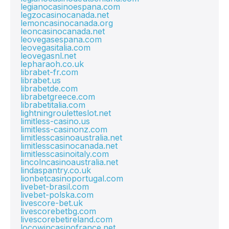
legianocasinoespana.com
legzocasinocanada.net
lemoncasinocanada.org
leoncasinocanada.net
leovegasespana.com
leovegasitalia.com
leovegasnl.net
lepharaoh.co.uk
librabet-fr.com
librabet.us
librabetde.com
librabetgreece.com
librabetitalia.com
lightningrouletteslot.net
limitless-casino.us
limitless-casinonz.com
limitlesscasinoaustralia.net
limitlesscasinocanada.net
limitlesscasinoitaly.com
lincolncasinoaustralia.net
lindaspantry.co.uk
lionbetcasinoportugal.com
livebet-brasil.com
livebet-polska.com
livescore-bet.uk
livescorebetbg.com
livescorebetireland.com
locowincasinofrance.net