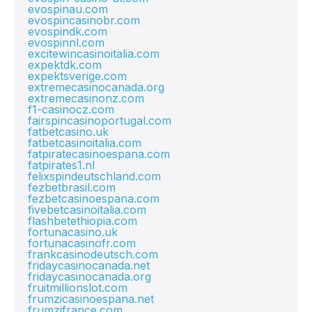
evospinau.com
evospincasinobr.com
evospindk.com
evospinnl.com
excitewincasinoitalia.com
expektdk.com
expektsverige.com
extremecasinocanada.org
extremecasinonz.com
f1-casinocz.com
fairspincasinoportugal.com
fatbetcasino.uk
fatbetcasinoitalia.com
fatpiratecasinoespana.com
fatpirates1.nl
felixspindeutschland.com
fezbetbrasil.com
fezbetcasinoespana.com
fivebetcasinoitalia.com
flashbetethiopia.com
fortunacasino.uk
fortunacasinofr.com
frankcasinodeutsch.com
fridaycasinocanada.net
fridaycasinocanada.org
fruitmillionslot.com
frumzicasinoespana.net
frumzifrance.com