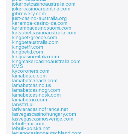
jokerbetcasinoaustralia.com
jokercasinoargentina.com
jpbrewery.com
just-casino-australia.org
karamba-casino-de.com
karambacasinosuomi.com
katsubetcasinoaustralia.com
kingbet-greece.com
kingbetaustralia.com
kingbetfr.com
kingbetid.com
kingcasino-italia.com
kingmakercasinoaustralia.com
KMS
kycoroners.com
lamabetau.com
lamabetcanada.com
lamabetcasino.us
lamabetcasinogr.com
lamabetcasinosk.com
lamabetno.com
lanista1.pl
larivieracasinofrance.net
lasvegascasinohungary.com
lasvegascasinosverige.com
lebull-mx.com
lebull-polska.net
legianocasinodeutschland.com