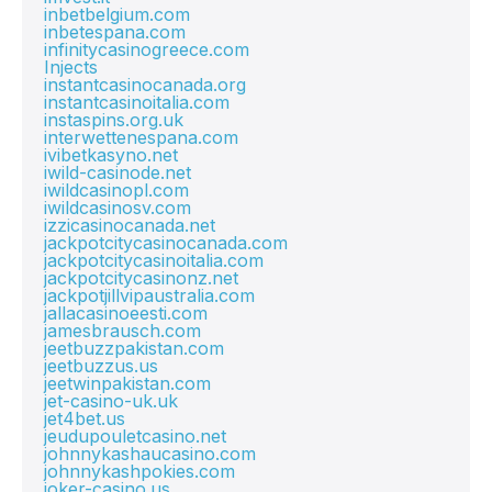
inbetbelgium.com
inbetespana.com
infinitycasinogreece.com
Injects
instantcasinocanada.org
instantcasinoitalia.com
instaspins.org.uk
interwettenespana.com
ivibetkasyno.net
iwild-casinode.net
iwildcasinopl.com
iwildcasinosv.com
izzicasinocanada.net
jackpotcitycasinocanada.com
jackpotcitycasinoitalia.com
jackpotcitycasinonz.net
jackpotjillvipaustralia.com
jallacasinoeesti.com
jamesbrausch.com
jeetbuzzpakistan.com
jeetbuzzus.us
jeetwinpakistan.com
jet-casino-uk.uk
jet4bet.us
jeudupouletcasino.net
johnnykashaucasino.com
johnnykashpokies.com
joker-casino.us