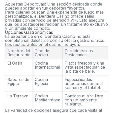
Apuestas Deportivas:
Una sección dedicada donde
puedes apostar en tus deportes favoritos.
Para quienes buscan una experiencia de juego más
personalizada, el Dendera Casino ofrece
salas
privadas
con servicio de atención VIP. Esto asegura
que los apostadores reciban un tratamiento exclusivo
y un ambiente cómodo.
Opciones Gastronómicas
La experiencia en el
Dendera Casino
no está
completa sin deleitarse con su oferta gastronómica.
Los restaurantes en el casino incluyen:
Nombre del
Tipo de
Características
Restaurante
Cocina
Destacadas
El Oasis
Cocina
Platos frescos y una
Internacional
vista espectacular de
la pista de baile.
Sabores de
Cocina
Especialidades
Egipto
Egipcia
autóctonas como el
koshari y el falafel.
La Terraza
Cocina
Comidas al aire libre
Mediterránea
con un ambiente
relajante.
La variedad de opciones asegura que cada visita al