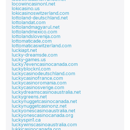
locowincasinonl.net
lokicasino.us
lokicasinoswitzerland.com
lottoland-deutschland.net
lottolandat.com
lottolandmagyarul.net
lottolandmexico.com
lottolandslovenija.com
lottomaticade.com
lottomaticaswitzerland.com
luckiapt.net
lucky-dreamsde.com
lucky-games.us
lucky7evencasinocanada.com
luckyblocknl.com
luckycasinodeutschland.com
luckycasinofrance.com
luckycasinoromania.com
luckycasinosverige.com
luckydreamscasinoaustralia.net
luckygreens.net
luckynuggetcasinocanada.net
luckynuggetcasinonz.net
luckyonescasinoaustralia.net
luckyonescasinocanada.org
luckyspin1.ca
luckywinscasinoaustralia.com
lukkicasinocanada.org