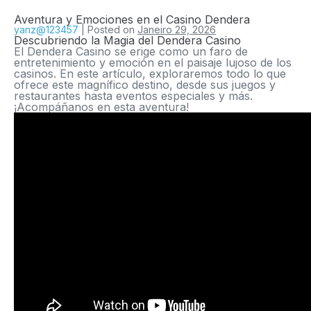
Aventura y Emociones en el Casino Dendera
yanz@123457
|
Posted on
Janeiro 29, 2026
Descubriendo la Magia del Dendera Casino
El
Dendera Casino
se erige como un faro de
entretenimiento y emoción en el paisaje lujoso de los
casinos. En este artículo, exploraremos todo lo que
ofrece este magnífico destino, desde sus juegos y
restaurantes hasta eventos especiales y más.
¡Acompáñanos en esta aventura!