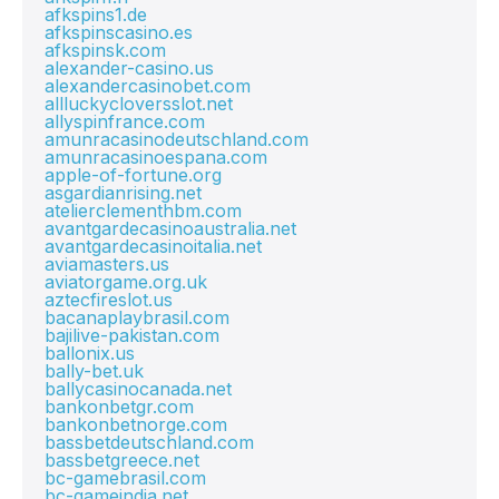
afkspins1.de
afkspinscasino.es
afkspinsk.com
alexander-casino.us
alexandercasinobet.com
allluckycloversslot.net
allyspinfrance.com
amunracasinodeutschland.com
amunracasinoespana.com
apple-of-fortune.org
asgardianrising.net
atelierclementhbm.com
avantgardecasinoaustralia.net
avantgardecasinoitalia.net
aviamasters.us
aviatorgame.org.uk
aztecfireslot.us
bacanaplaybrasil.com
bajilive-pakistan.com
ballonix.us
bally-bet.uk
ballycasinocanada.net
bankonbetgr.com
bankonbetnorge.com
bassbetdeutschland.com
bassbetgreece.net
bc-gamebrasil.com
bc-gameindia.net