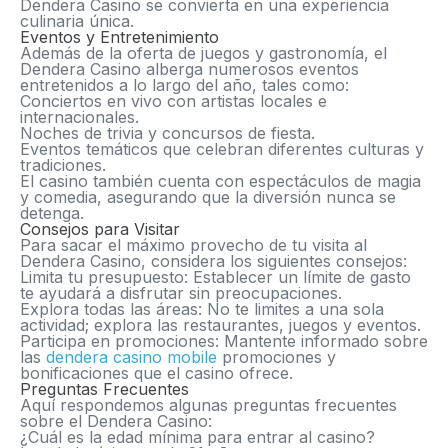
Dendera Casino se convierta en una experiencia
culinaria única.
Eventos y Entretenimiento
Además de la oferta de juegos y gastronomía, el
Dendera Casino
alberga numerosos eventos
entretenidos a lo largo del año, tales como:
Conciertos en vivo con artistas locales e
internacionales.
Noches de trivia y concursos de fiesta.
Eventos temáticos que celebran diferentes culturas y
tradiciones.
El casino también cuenta con espectáculos de magia
y comedia, asegurando que la diversión nunca se
detenga.
Consejos para Visitar
Para sacar el máximo provecho de tu visita al
Dendera Casino
, considera los siguientes consejos:
Limita tu presupuesto:
Establecer un límite de gasto
te ayudará a disfrutar sin preocupaciones.
Explora todas las áreas:
No te limites a una sola
actividad; explora las restaurantes, juegos y eventos.
Participa en promociones:
Mantente informado sobre
las
dendera casino mobile
promociones y
bonificaciones que el casino ofrece.
Preguntas Frecuentes
Aquí respondemos algunas preguntas frecuentes
sobre el
Dendera Casino
:
¿Cuál es la edad mínima para entrar al casino?