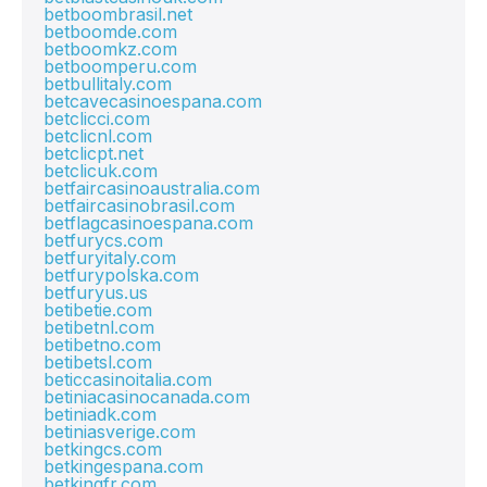
betboombrasil.net
betboomde.com
betboomkz.com
betboomperu.com
betbullitaly.com
betcavecasinoespana.com
betclicci.com
betclicnl.com
betclicpt.net
betclicuk.com
betfaircasinoaustralia.com
betfaircasinobrasil.com
betflagcasinoespana.com
betfurycs.com
betfuryitaly.com
betfurypolska.com
betfuryus.us
betibetie.com
betibetnl.com
betibetno.com
betibetsl.com
beticcasinoitalia.com
betiniacasinocanada.com
betiniadk.com
betiniasverige.com
betkingcs.com
betkingespana.com
betkingfr.com