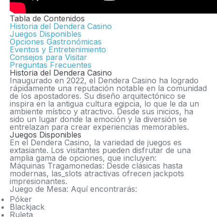
Tabla de Contenidos
Historia del Dendera Casino
Juegos Disponibles
Opciones Gastronómicas
Eventos y Entretenimiento
Consejos para Visitar
Preguntas Frecuentes
Historia del Dendera Casino
Inaugurado en 2022, el
Dendera Casino
ha logrado
rápidamente una reputación notable en la comunidad
de los apostadores. Su diseño arquitectónico se
inspira en la antigua cultura egipcia, lo que le da un
ambiente místico y atractivo. Desde sus inicios, ha
sido un lugar donde la
emoción
y la
diversión
se
entrelazan para crear experiencias memorables.
Juegos Disponibles
En el
Dendera Casino
, la variedad de juegos es
extasiante. Los visitantes pueden disfrutar de una
amplia gama de opciones, que incluyen:
Máquinas Tragamonedas:
Desde clásicas hasta
modernas, las_slots atractivas ofrecen jackpots
impresionantes.
Juego de Mesa:
Aquí encontrarás:
Póker
Blackjack
Ruleta