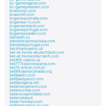
bc-gamenigeria.com
bc-gamepakistan.com
bcasinobr.com
bcasinofi.com
bcgameaustralia.com
bcgamee-ro.com
bcgameireland.com
bcgameportugal.com
bcgamesweden.com
bdmbet1.cz
bdmbetcasinopolska.com
bdmbetsportugal.com
beckhamcasino.uk
bet-at-home-deutschland.com
bet-at-homeosterreich.com
bet365-casino.us
bet777casinoespana.com
bet7k-entrar.com.br
bet99casinocanada.org
bet9jaebr.com
bet9jaespanol.com
bet9janigeria.net
betamocasinonl.com
betamochile.com
betanocasinoitalia.com
betanoitalia.it
betat-homepl.com
betblastcasinouk.com