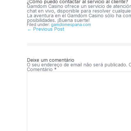
¿Cómo puedo contactar al servicio al cliente?
Gamdom Casino ofrece un servicio de atención a
chat en vivo, disponible para resolver cualqui
La aventura en el
Gamdom Casino
sólo ha com
posibilidades. ¡Buena suerte!
Filed under:
gamdomespana.com
← Previous Post
Deixe um comentário
O seu endereço de email não será publicado.
Comentário
*