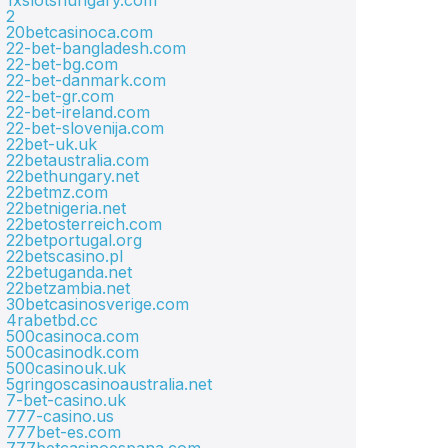
1xslotshungary.com
2
20betcasinoca.com
22-bet-bangladesh.com
22-bet-bg.com
22-bet-danmark.com
22-bet-gr.com
22-bet-ireland.com
22-bet-slovenija.com
22bet-uk.uk
22betaustralia.com
22bethungary.net
22betmz.com
22betnigeria.net
22betosterreich.com
22betportugal.org
22betscasino.pl
22betuganda.net
22betzambia.net
30betcasinosverige.com
4rabetbd.cc
500casinoca.com
500casinodk.com
500casinouk.uk
5gringoscasinoaustralia.net
7-bet-casino.uk
777-casino.us
777bet-es.com