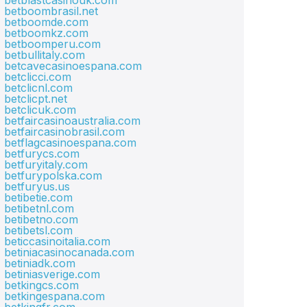
betblastcasinouk.com
betboombrasil.net
betboomde.com
betboomkz.com
betboomperu.com
betbullitaly.com
betcavecasinoespana.com
betclicci.com
betclicnl.com
betclicpt.net
betclicuk.com
betfaircasinoaustralia.com
betfaircasinobrasil.com
betflagcasinoespana.com
betfurycs.com
betfuryitaly.com
betfurypolska.com
betfuryus.us
betibetie.com
betibetnl.com
betibetno.com
betibetsl.com
beticcasinoitalia.com
betiniacasinocanada.com
betiniadk.com
betiniasverige.com
betkingcs.com
betkingespana.com