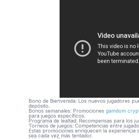
Bono de Bienvenida:
Los nuevos jugadores pue
depósito.
Bonos semanales:
Promociones
gamdom cryp
para juegos específicos.
Programa de lealtad:
Recompensas para los jug
Torneos de juegos:
Competencias entre jugador
Estas promociones enriquecen la experiencia 
sea cada vez más tentador.