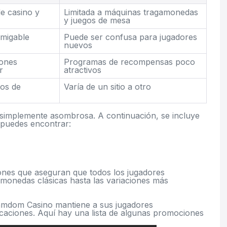
de casino y
Limitada a máquinas tragamonedas
y juegos de mesa
amigable
Puede ser confusa para jugadores
nuevos
iones
Programas de recompensas poco
r
atractivos
los de
Varía de un sitio a otro
simplemente asombrosa. A continuación, se incluye
e puedes encontrar:
ones que aseguran que todos los jugadores
amonedas clásicas
hasta las variaciones más
mdom Casino
mantiene a sus jugadores
icaciones. Aquí hay una lista de algunas promociones