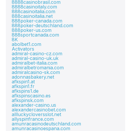
8888casinobrasil.com
8888casinoitaly.com
888casinoitalia.com
888casinoitalia.net
888poker-canada.com
888poker-deutschland.com
888poker-us.com
888sportcanada.com
8K
abolbet1.com
Activators
admiral-casino-cz.com
admiral-casino-uk.uk
admiralbet-italia.com
admiralbetromania.com
admiralcasino-sk.com
adonnasbakery.net
afkspin1.at
afkspin1.fr
afkspins1.de
afkspinscasino.es
afkspinsk.com
alexander-casino.us
alexandercasinobet.com
allluckycloversslot.net
allyspinfrance.com
amunracasinodeutschland.com
amunracasinoespana.com