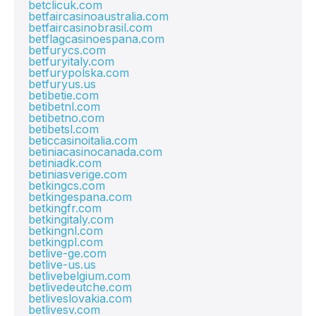
betclicuk.com
betfaircasinoaustralia.com
betfaircasinobrasil.com
betflagcasinoespana.com
betfurycs.com
betfuryitaly.com
betfurypolska.com
betfuryus.us
betibetie.com
betibetnl.com
betibetno.com
betibetsl.com
beticcasinoitalia.com
betiniacasinocanada.com
betiniadk.com
betiniasverige.com
betkingcs.com
betkingespana.com
betkingfr.com
betkingitaly.com
betkingnl.com
betkingpl.com
betlive-ge.com
betlive-us.us
betlivebelgium.com
betlivedeutche.com
betliveslovakia.com
betlivesv.com