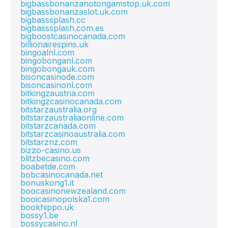
bigbassbonanzanotongamstop.uk.com
bigbassbonanzaslot.uk.com
bigbasssplash.cc
bigbasssplash.com.es
bigboostcasinocanada.com
billionairespins.uk
bingoalnl.com
bingobonganl.com
bingobongauk.com
bisoncasinode.com
bisoncasinonl.com
bitkingzaustria.com
bitkingzcasinocanada.com
bitstarzaustralia.org
bitstarzaustraliaonline.com
bitstarzcanada.com
bitstarzcasinoaustralia.com
bitstarznz.com
bizzo-casino.us
blitzbecasino.com
boabetde.com
bobcasinocanada.net
bonuskong1.it
boocasinonewzealand.com
booicasinopolska1.com
bookhippo.uk
bossy1.be
bossycasino.nl