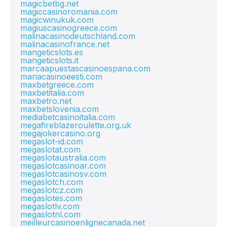
magicbetbg.net
magiccasinoromania.com
magicwinukuk.com
magiuscasinogreece.com
malinacasinodeutschland.com
malinacasinofrance.net
mangeticslots.es
mangeticslots.it
marcaapuestascasinoespana.com
mariacasinoeesti.com
maxbetgreece.com
maxbetitalia.com
maxbetro.net
maxbetslovenia.com
mediabetcasinoitalia.com
megafireblazeroulette.org.uk
megajokercasino.org
megaslot-id.com
megaslotat.com
megaslotaustralia.com
megaslotcasinoar.com
megaslotcasinosv.com
megaslotch.com
megaslotcz.com
megaslotes.com
megaslotlv.com
megaslotnl.com
meilleurcasinoenlignecanada.net