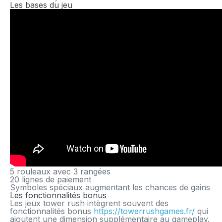
Les bases du jeu
5 rouleaux avec 3 rangées
20 lignes de paiement
Symboles spéciaux augmentant les chances de gains
Les fonctionnalités bonus
Les
jeux tower rush
intègrent souvent des
fonctionnalités bonus
https://towerrushgames.fr/
qui
ajoutent une dimension supplémentaire au gameplay.