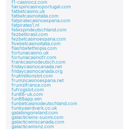
f1-casinocz.com
fairspincasinoportugal.com
fatbetcasino.uk
fatbetcasinoitalia.com
fatpiratecasinoespana.com
fatpirates1.nl
felixspindeutschland.com
fezbetbrasil.com
fezbetcasinoespana.com
fivebetcasinoitalia.com
flashbetethiopia.com
fortunacasino.uk
fortunacasinofr.com
frankcasinodeutsch.com
fridaycasinocanada.net
fridaycasinocanada.org
fruitmillionslot.com
frumzicasinoespana.net
frumzifrance.com
fufrogslot.com
fun88-uk.com
fun88app.win
funbetcasinodeutschland.com
funkyaardvark.co.uk
galabingoireland.com
galacticwins-suomi.com
galacticwinscanada.com
galacticwinsnz.com