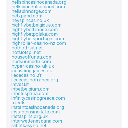
hellspincasinocanada.org
hellspindeutschland.com
hellspinnorge.com
hetxpand.com
heyspincasino.uk
highflybetbelgique.com
highflybetfrance.com
highflybetpolska.com
highflybetsportugal.com
highroller-casino-nz.com
hothotfruit.net
hotslotspl.net
houseoffunau.com
hudsunmedia.com
hyper-casino-uk.uk
icefishinggames.uk
iledecasino1.fr
iledecasinofrance.org
imvest.it
inbetbelgium.com
inbetespana.com
infinitycasinogreece.com
Injects
instantcasinocanada.org
instantcasinoitalia.com
instaspins.org.uk
interwettenespana.com
ivibetkasyno.net