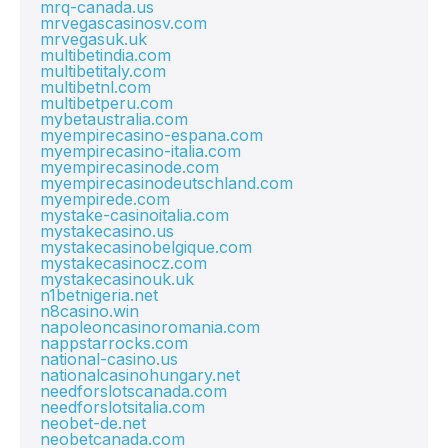
mrq-canada.us
mrvegascasinosv.com
mrvegasuk.uk
multibetindia.com
multibetitaly.com
multibetnl.com
multibetperu.com
mybetaustralia.com
myempirecasino-espana.com
myempirecasino-italia.com
myempirecasinode.com
myempirecasinodeutschland.com
myempirede.com
mystake-casinoitalia.com
mystakecasino.us
mystakecasinobelgique.com
mystakecasinocz.com
mystakecasinouk.uk
n1betnigeria.net
n8casino.win
napoleoncasinoromania.com
nappstarrocks.com
national-casino.us
nationalcasinohungary.net
needforslotscanada.com
needforslotsitalia.com
neobet-de.net
neobetcanada.com