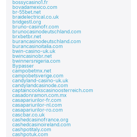
bossycasino1.fr
bovadamexico.com
br-55bet.net
braidelectrical.co.uk
bridgestl.org
bruno-casinofr.com
brunocasinodeutschland.com
brxbetbr.net
burancasinodeutschland.com
burancasinoitalia.com
bwin-casino-uk.uk
bwincasinobr.net
bwinnersnigeria.com
Bypasser
campobetmx.net
campobetsverige.com
candyland-casino-uk.uk
candylandcasinode.com
captaincookscasinoosterreich.com
casadonramon.com.mx
casapariurilor-fr.com
casapariurilor-nl.com
casapariurilor-ro.com
cascbar.co.uk
cashedcasinofrance.org
cashedcasinoireland.com
cashpotitaly.com
cashpotuk.com