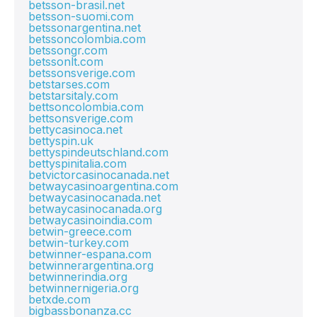
betsson-brasil.net
betsson-suomi.com
betssonargentina.net
betssoncolombia.com
betssongr.com
betssonlt.com
betssonsverige.com
betstarses.com
betstarsitaly.com
bettsoncolombia.com
bettsonsverige.com
bettycasinoca.net
bettyspin.uk
bettyspindeutschland.com
bettyspinitalia.com
betvictorcasinocanada.net
betwaycasinoargentina.com
betwaycasinocanada.net
betwaycasinocanada.org
betwaycasinoindia.com
betwin-greece.com
betwin-turkey.com
betwinner-espana.com
betwinnerargentina.org
betwinnerindia.org
betwinnernigeria.org
betxde.com
bigbassbonanza.cc