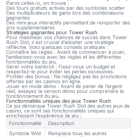
Parmi celles-ci, on trouve :
Des tours gratuits activés par des symboles scatter
Des multiplicateurs de gains lors des combinaisons
gagnantes
Des mini-jeux interactifs permettant de remporter des
prix supplémentaires
Stratégies gagnantes pour Tower Rush
Pour maximiser vos chances de succès dans
Tower
Rush Slot
, il est crucial d’adopter une stratégie
réfléchie. Voici quelques conseils pratiques :
Connaître les règles :
Avant de commencer à jouer,
familiarisez-vous avec les règles et les différentes
fonctionnalités du jeu.
Gérer votre bankroll :
Fixez-vous un budget et
respectez-le pour éviter les pertes excessives.
Profiter des bonus :
Ne négligez pas les promotions
offertes par les casinos en ligne.
Jouer en mode démo :
Avant de parier de l’argent
réel, essayez la version démo pour comprendre le
fonctionnement du jeu.
Fonctionnalités uniques des jeux Tower Rush
Ce qui démarque
Tower Rush Slot
des autres jeux de
casino, ce sont ses fonctionnalités uniques qui
enrichissent l’expérience de jeu :
Fonctionnalité
Description
Symbole Wild
Remplace tous les autres