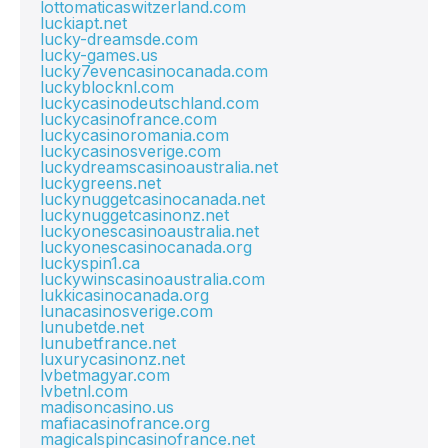
lottomaticaswitzerland.com
luckiapt.net
lucky-dreamsde.com
lucky-games.us
lucky7evencasinocanada.com
luckyblocknl.com
luckycasinodeutschland.com
luckycasinofrance.com
luckycasinoromania.com
luckycasinosverige.com
luckydreamscasinoaustralia.net
luckygreens.net
luckynuggetcasinocanada.net
luckynuggetcasinonz.net
luckyonescasinoaustralia.net
luckyonescasinocanada.org
luckyspin1.ca
luckywinscasinoaustralia.com
lukkicasinocanada.org
lunacasinosverige.com
lunubetde.net
lunubetfrance.net
luxurycasinonz.net
lvbetmagyar.com
lvbetnl.com
madisoncasino.us
mafiacasinofrance.org
magicalspincasinofrance.net