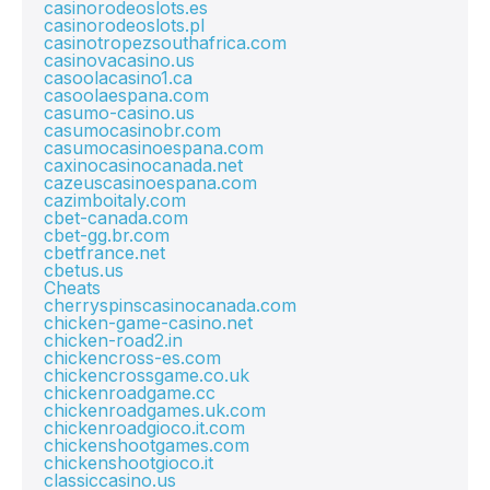
casinorodeoslots.es
casinorodeoslots.pl
casinotropezsouthafrica.com
casinovacasino.us
casoolacasino1.ca
casoolaespana.com
casumo-casino.us
casumocasinobr.com
casumocasinoespana.com
caxinocasinocanada.net
cazeuscasinoespana.com
cazimboitaly.com
cbet-canada.com
cbet-gg.br.com
cbetfrance.net
cbetus.us
Cheats
cherryspinscasinocanada.com
chicken-game-casino.net
chicken-road2.in
chickencross-es.com
chickencrossgame.co.uk
chickenroadgame.cc
chickenroadgames.uk.com
chickenroadgioco.it.com
chickenshootgames.com
chickenshootgioco.it
classiccasino.us