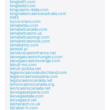
kingbetfr.com
kingbetid.com
kingcasino-italia.com
kingmakercasinoaustralia.com
KMS
kycoroners.com
lamabetau.com
lamabetcanada.com
lamabetcasino.us
lamabetcasinogr.com
lamabetcasinosk.com
lamabetno.com
lanista1.pl
larivieracasinofrance.net
lasvegascasinohungary.com
lasvegascasinosverige.com
lebull-mx.com
lebull-polska.net
legianocasinodeutschland.com
legianocasinoespana.com
legzocasinocanada.net
lemoncasinocanada.org
leoncasinocanada.net
leovegasespana.com
leovegasitalia.com
leovegasnl.net
lepharaoh.co.uk
librabet-fr.com