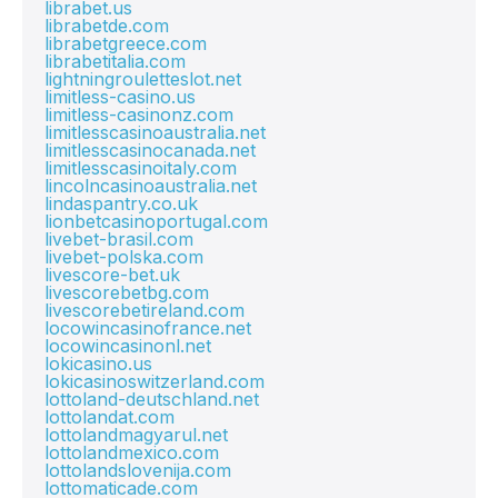
librabet.us
librabetde.com
librabetgreece.com
librabetitalia.com
lightningrouletteslot.net
limitless-casino.us
limitless-casinonz.com
limitlesscasinoaustralia.net
limitlesscasinocanada.net
limitlesscasinoitaly.com
lincolncasinoaustralia.net
lindaspantry.co.uk
lionbetcasinoportugal.com
livebet-brasil.com
livebet-polska.com
livescore-bet.uk
livescorebetbg.com
livescorebetireland.com
locowincasinofrance.net
locowincasinonl.net
lokicasino.us
lokicasinoswitzerland.com
lottoland-deutschland.net
lottolandat.com
lottolandmagyarul.net
lottolandmexico.com
lottolandslovenija.com
lottomaticade.com