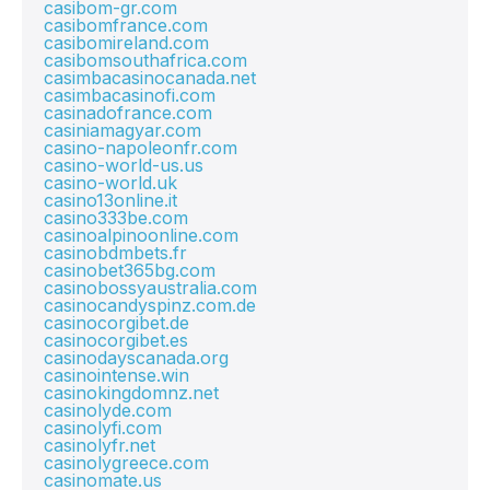
casibom-gr.com
casibomfrance.com
casibomireland.com
casibomsouthafrica.com
casimbacasinocanada.net
casimbacasinofi.com
casinadofrance.com
casiniamagyar.com
casino-napoleonfr.com
casino-world-us.us
casino-world.uk
casino13online.it
casino333be.com
casinoalpinoonline.com
casinobdmbets.fr
casinobet365bg.com
casinobossyaustralia.com
casinocandyspinz.com.de
casinocorgibet.de
casinocorgibet.es
casinodayscanada.org
casinointense.win
casinokingdomnz.net
casinolyde.com
casinolyfi.com
casinolyfr.net
casinolygreece.com
casinomate.us