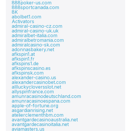
888poker-us.com
888sportcanada.com
8K
abolbet1.com
Activators
admiral-casino-cz.com
admiral-casino-uk.uk
admiralbet-italia.com
admiralbetromania.com
admiralcasino-sk.com
adonnasbakery.net
afkspin1.at
afkspin1.fr
afkspins1.de
afkspinscasino.es
afkspinsk.com
alexander-casino.us
alexandercasinobet.com
allluckycloversslot.net
allyspinfrance.com
amunracasinodeutschland.com
amunracasinoespana.com
apple-of-fortune.org
asgardianrising.net
atelierclementhbm.com
avantgardecasinoaustralia.net
avantgardecasinoitalia.net
aviamasters.us