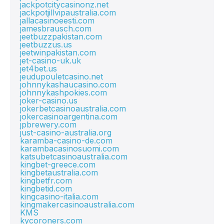
jackpotcitycasinonz.net
jackpotjillvipaustralia.com
jallacasinoeesti.com
jamesbrausch.com
jeetbuzzpakistan.com
jeetbuzzus.us
jeetwinpakistan.com
jet-casino-uk.uk
jet4bet.us
jeudupouletcasino.net
johnnykashaucasino.com
johnnykashpokies.com
joker-casino.us
jokerbetcasinoaustralia.com
jokercasinoargentina.com
jpbrewery.com
just-casino-australia.org
karamba-casino-de.com
karambacasinosuomi.com
katsubetcasinoaustralia.com
kingbet-greece.com
kingbetaustralia.com
kingbetfr.com
kingbetid.com
kingcasino-italia.com
kingmakercasinoaustralia.com
KMS
kycoroners.com