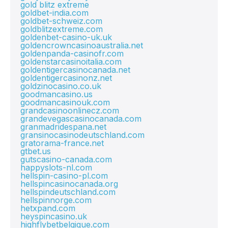
gold blitz extreme
goldbet-india.com
goldbet-schweiz.com
goldblitzextreme.com
goldenbet-casino-uk.uk
goldencrowncasinoaustralia.net
goldenpanda-casinofr.com
goldenstarcasinoitalia.com
goldentigercasinocanada.net
goldentigercasinonz.net
goldzinocasino.co.uk
goodmancasino.us
goodmancasinouk.com
grandcasinoonlinecz.com
grandevegascasinocanada.com
granmadridespana.net
gransinocasinodeutschland.com
gratorama-france.net
gtbet.us
gutscasino-canada.com
happyslots-nl.com
hellspin-casino-pl.com
hellspincasinocanada.org
hellspindeutschland.com
hellspinnorge.com
hetxpand.com
heyspincasino.uk
highflybetbelgique.com