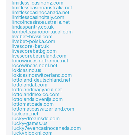
limitless-casinonz.com
limitlesscasinoaustralia.net
limitlesscasinocanada.net
limitlesscasinoitaly.com
lincolncasinoaustralia.net
lindaspantry.co.uk
lionbetcasinoportugal.com
livebet-brasil.com
livebet-polska.com
livescore-bet.uk
livescorebetbg.com
livescorebetireland.com
locowincasinofrance.net
locowincasinonl.net
lokicasino.us
lokicasinoswitzerland.com
lottoland-deutschland.net
lottolandat.com
lottolandmagyarul.net
lottolandmexico.com
lottolandslovenija.com
lottomaticade.com
lottomaticaswitzerland.com
luckiapt.net
lucky-dreamsde.com
lucky-games.us
lucky7evencasinocanada.com
luckyblocknl.com