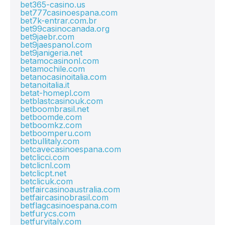
bet365-casino.us
bet777casinoespana.com
bet7k-entrar.com.br
bet99casinocanada.org
bet9jaebr.com
bet9jaespanol.com
bet9janigeria.net
betamocasinonl.com
betamochile.com
betanocasinoitalia.com
betanoitalia.it
betat-homepl.com
betblastcasinouk.com
betboombrasil.net
betboomde.com
betboomkz.com
betboomperu.com
betbullitaly.com
betcavecasinoespana.com
betclicci.com
betclicnl.com
betclicpt.net
betclicuk.com
betfaircasinoaustralia.com
betfaircasinobrasil.com
betflagcasinoespana.com
betfurycs.com
betfuryitaly.com