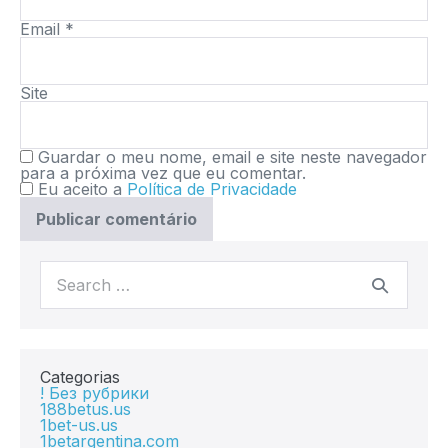
Email
*
Site
Guardar o meu nome, email e site neste navegador
para a próxima vez que eu comentar.
Eu aceito a
Política de Privacidade
Categorias
! Без рубрики
188betus.us
1bet-us.us
1betargentina.com