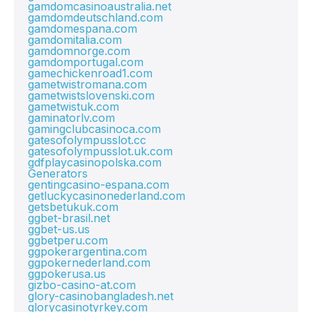
gamdomcasinoaustralia.net
gamdomdeutschland.com
gamdomespana.com
gamdomitalia.com
gamdomnorge.com
gamdomportugal.com
gamechickenroad1.com
gametwistromana.com
gametwistslovenski.com
gametwistuk.com
gaminatorlv.com
gamingclubcasinoca.com
gatesofolympusslot.cc
gatesofolympusslot.uk.com
gdfplaycasinopolska.com
Generators
gentingcasino-espana.com
getluckycasinonederland.com
getsbetukuk.com
ggbet-brasil.net
ggbet-us.us
ggbetperu.com
ggpokerargentina.com
ggpokernederland.com
ggpokerusa.us
gizbo-casino-at.com
glory-casinobangladesh.net
glorycasinotyrkey.com