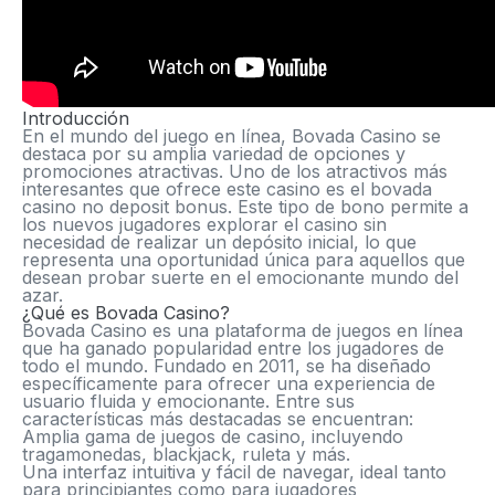
Introducción
En el mundo del juego en línea,
Bovada Casino
se
destaca por su amplia variedad de opciones y
promociones atractivas. Uno de los atractivos más
interesantes que ofrece este casino es el
bovada
casino no deposit bonus
. Este tipo de bono permite a
los nuevos jugadores explorar el casino sin
necesidad de realizar un depósito inicial, lo que
representa una oportunidad única para aquellos que
desean probar suerte en el emocionante mundo del
azar.
¿Qué es Bovada Casino?
Bovada Casino
es una plataforma de juegos en línea
que ha ganado popularidad entre los jugadores de
todo el mundo. Fundado en 2011, se ha diseñado
específicamente para ofrecer una experiencia de
usuario fluida y emocionante. Entre sus
características más destacadas se encuentran:
Amplia gama de juegos de casino, incluyendo
tragamonedas, blackjack, ruleta y más.
Una interfaz intuitiva y fácil de navegar, ideal tanto
para principiantes como para jugadores