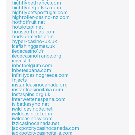
highflybetfrance.com
highflybetpolska.com
highflybetsportugal.com
highroller-casino-nz.com
hothotfruit.net
hotslotspl.net
houseoffunau.com
hudsunmedia.com
hyper-casino-uk.uk
icefishinggames.uk
iledecasino1.fr
iledecasinofrance.org
imvest.it
inbetbelgium.com
inbetespana.com
infinitycasinogreece.com
Injects
instantcasinocanada.org
instantcasinoitalia.com
instaspins.org.uk
interwettenespana.com
ivibetkasyno.net
iwild-casinode.net
iwildcasinopl.com
iwildcasinosv.com
izzicasinocanada.net
jackpotcitycasinocanada.com
jackpotcitycasinoitalia.com