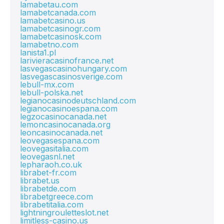
lamabetau.com
lamabetcanada.com
lamabetcasino.us
lamabetcasinogr.com
lamabetcasinosk.com
lamabetno.com
lanista1.pl
larivieracasinofrance.net
lasvegascasinohungary.com
lasvegascasinosverige.com
lebull-mx.com
lebull-polska.net
legianocasinodeutschland.com
legianocasinoespana.com
legzocasinocanada.net
lemoncasinocanada.org
leoncasinocanada.net
leovegasespana.com
leovegasitalia.com
leovegasnl.net
lepharaoh.co.uk
librabet-fr.com
librabet.us
librabetde.com
librabetgreece.com
librabetitalia.com
lightningrouletteslot.net
limitless-casino.us