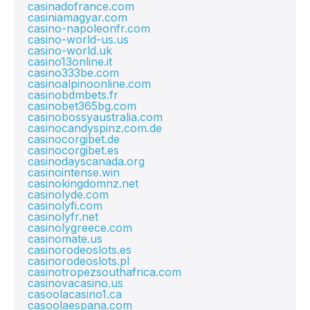
casinadofrance.com
casiniamagyar.com
casino-napoleonfr.com
casino-world-us.us
casino-world.uk
casino13online.it
casino333be.com
casinoalpinoonline.com
casinobdmbets.fr
casinobet365bg.com
casinobossyaustralia.com
casinocandyspinz.com.de
casinocorgibet.de
casinocorgibet.es
casinodayscanada.org
casinointense.win
casinokingdomnz.net
casinolyde.com
casinolyfi.com
casinolyfr.net
casinolygreece.com
casinomate.us
casinorodeoslots.es
casinorodeoslots.pl
casinotropezsouthafrica.com
casinovacasino.us
casoolacasino1.ca
casoolaespana.com