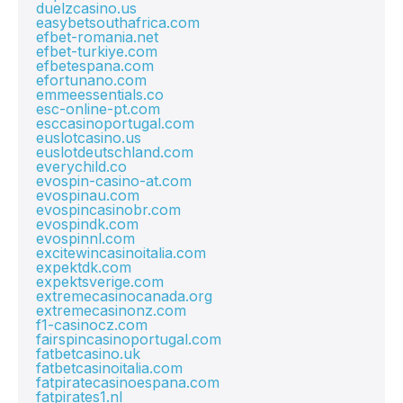
duelzcasino.us
easybetsouthafrica.com
efbet-romania.net
efbet-turkiye.com
efbetespana.com
efortunano.com
emmeessentials.co
esc-online-pt.com
esccasinoportugal.com
euslotcasino.us
euslotdeutschland.com
everychild.co
evospin-casino-at.com
evospinau.com
evospincasinobr.com
evospindk.com
evospinnl.com
excitewincasinoitalia.com
expektdk.com
expektsverige.com
extremecasinocanada.org
extremecasinonz.com
f1-casinocz.com
fairspincasinoportugal.com
fatbetcasino.uk
fatbetcasinoitalia.com
fatpiratecasinoespana.com
fatpirates1.nl