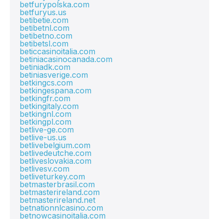
betfurypolska.com
betfuryus.us
betibetie.com
betibetnl.com
betibetno.com
betibetsl.com
beticcasinoitalia.com
betiniacasinocanada.com
betiniadk.com
betiniasverige.com
betkingcs.com
betkingespana.com
betkingfr.com
betkingitaly.com
betkingnl.com
betkingpl.com
betlive-ge.com
betlive-us.us
betlivebelgium.com
betlivedeutche.com
betliveslovakia.com
betlivesv.com
betliveturkey.com
betmasterbrasil.com
betmasterireland.com
betmasterireland.net
betnationnlcasino.com
betnowcasinoitalia.com