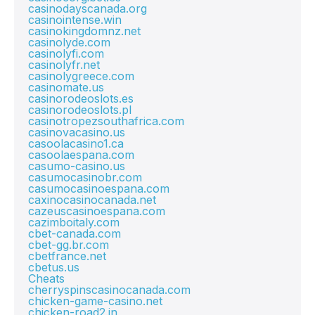
casinodayscanada.org
casinointense.win
casinokingdomnz.net
casinolyde.com
casinolyfi.com
casinolyfr.net
casinolygreece.com
casinomate.us
casinorodeoslots.es
casinorodeoslots.pl
casinotropezsouthafrica.com
casinovacasino.us
casoolacasino1.ca
casoolaespana.com
casumo-casino.us
casumocasinobr.com
casumocasinoespana.com
caxinocasinocanada.net
cazeuscasinoespana.com
cazimboitaly.com
cbet-canada.com
cbet-gg.br.com
cbetfrance.net
cbetus.us
Cheats
cherryspinscasinocanada.com
chicken-game-casino.net
chicken-road2.in