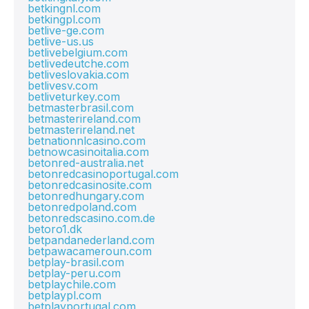
betkingnl.com
betkingpl.com
betlive-ge.com
betlive-us.us
betlivebelgium.com
betlivedeutche.com
betliveslovakia.com
betlivesv.com
betliveturkey.com
betmasterbrasil.com
betmasterireland.com
betmasterireland.net
betnationnlcasino.com
betnowcasinoitalia.com
betonred-australia.net
betonredcasinoportugal.com
betonredcasinosite.com
betonredhungary.com
betonredpoland.com
betonredscasino.com.de
betoro1.dk
betpandanederland.com
betpawacameroun.com
betplay-brasil.com
betplay-peru.com
betplaychile.com
betplaypl.com
betplayportugal.com