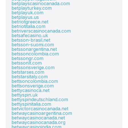
betplayscasinocanada.com
betplayturkey.com
betplayuk.com
betplayus.us
betriotgreece.net
betriotitalia.com
betriverscasinocanada.com
betsafecasino.uk
betsson-brasil.net
betsson-suomi.com
betssonargentina.net
betssoncolombia.com
betssongr.com
betssonlt.com
betssonsverige.com
betstarses.com
betstarsitaly.com
bettsoncolombia.com
bettsonsverige.com
bettycasinoca.net
bettyspin.uk
bettyspindeutschland.com
bettyspinitalia.com
betvictorcasinocanada.net
betwaycasinoargentina.com
betwaycasinocanada.net
betwaycasinocanada.org
betwaycasinoindia.com