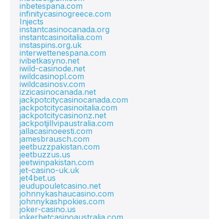
inbetespana.com
infinitycasinogreece.com
Injects
instantcasinocanada.org
instantcasinoitalia.com
instaspins.org.uk
interwettenespana.com
ivibetkasyno.net
iwild-casinode.net
iwildcasinopl.com
iwildcasinosv.com
izzicasinocanada.net
jackpotcitycasinocanada.com
jackpotcitycasinoitalia.com
jackpotcitycasinonz.net
jackpotjillvipaustralia.com
jallacasinoeesti.com
jamesbrausch.com
jeetbuzzpakistan.com
jeetbuzzus.us
jeetwinpakistan.com
jet-casino-uk.uk
jet4bet.us
jeudupouletcasino.net
johnnykashaucasino.com
johnnykashpokies.com
joker-casino.us
jokerbetcasinoaustralia.com