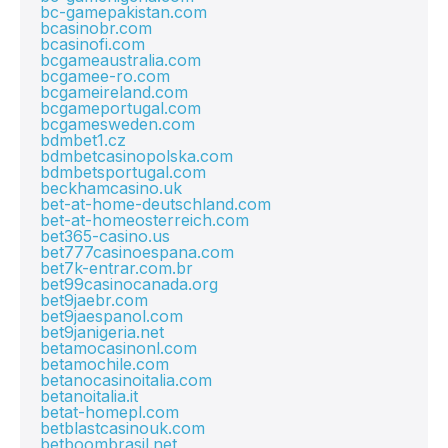
bc-gamepakistan.com
bcasinobr.com
bcasinofi.com
bcgameaustralia.com
bcgamee-ro.com
bcgameireland.com
bcgameportugal.com
bcgamesweden.com
bdmbet1.cz
bdmbetcasinopolska.com
bdmbetsportugal.com
beckhamcasino.uk
bet-at-home-deutschland.com
bet-at-homeosterreich.com
bet365-casino.us
bet777casinoespana.com
bet7k-entrar.com.br
bet99casinocanada.org
bet9jaebr.com
bet9jaespanol.com
bet9janigeria.net
betamocasinonl.com
betamochile.com
betanocasinoitalia.com
betanoitalia.it
betat-homepl.com
betblastcasinouk.com
betboombrasil.net