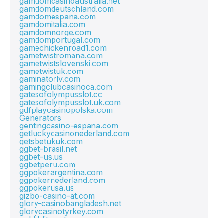
gamdomcasinoaustralia.net
gamdomdeutschland.com
gamdomespana.com
gamdomitalia.com
gamdomnorge.com
gamdomportugal.com
gamechickenroad1.com
gametwistromana.com
gametwistslovenski.com
gametwistuk.com
gaminatorlv.com
gamingclubcasinoca.com
gatesofolympusslot.cc
gatesofolympusslot.uk.com
gdfplaycasinopolska.com
Generators
gentingcasino-espana.com
getluckycasinonederland.com
getsbetukuk.com
ggbet-brasil.net
ggbet-us.us
ggbetperu.com
ggpokerargentina.com
ggpokernederland.com
ggpokerusa.us
gizbo-casino-at.com
glory-casinobangladesh.net
glorycasinotyrkey.com