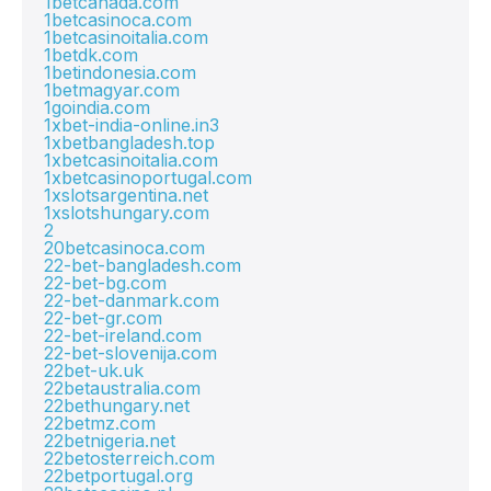
1betcanada.com
1betcasinoca.com
1betcasinoitalia.com
1betdk.com
1betindonesia.com
1betmagyar.com
1goindia.com
1xbet-india-online.in3
1xbetbangladesh.top
1xbetcasinoitalia.com
1xbetcasinoportugal.com
1xslotsargentina.net
1xslotshungary.com
2
20betcasinoca.com
22-bet-bangladesh.com
22-bet-bg.com
22-bet-danmark.com
22-bet-gr.com
22-bet-ireland.com
22-bet-slovenija.com
22bet-uk.uk
22betaustralia.com
22bethungary.net
22betmz.com
22betnigeria.net
22betosterreich.com
22betportugal.org