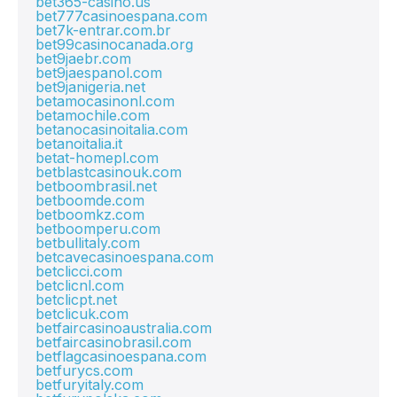
bet365-casino.us
bet777casinoespana.com
bet7k-entrar.com.br
bet99casinocanada.org
bet9jaebr.com
bet9jaespanol.com
bet9janigeria.net
betamocasinonl.com
betamochile.com
betanocasinoitalia.com
betanoitalia.it
betat-homepl.com
betblastcasinouk.com
betboombrasil.net
betboomde.com
betboomkz.com
betboomperu.com
betbullitaly.com
betcavecasinoespana.com
betclicci.com
betclicnl.com
betclicpt.net
betclicuk.com
betfaircasinoaustralia.com
betfaircasinobrasil.com
betflagcasinoespana.com
betfurycs.com
betfuryitaly.com