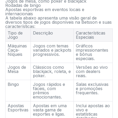
Jogos de mesa, como poker e blackjack
Rodadas de bingo
Apostas esportivas em eventos locais e
internacionais
A tabela abaixo apresenta uma visão geral de
diversos tipos de jogos disponíveis na Betsson e suas
características:
Tipo de
Descrição
Características
Jogo
Especiais
Máquinas
Jogos com temas
Gráficos
Caça-
variados e jackpots
impressionantes
Níqueis
progressivos.
e bônus
especiais.
Jogos de
Clássicos como
Versões ao vivo
Mesa
blackjack, roleta, e
com dealers
poker.
reais.
Bingo
Jogos rápidos e
Salas exclusivas
fáceis, com
e promoções
prêmios
frequentes.
emocionantes.
Apostas
Apostas em uma
Inclui apostas ao
Esportivas
vasta gama de
vivo e
esportes e ligas.
estatísticas