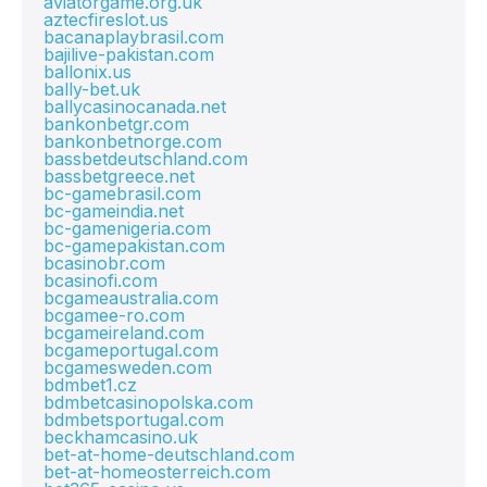
aviatorgame.org.uk
aztecfireslot.us
bacanaplaybrasil.com
bajilive-pakistan.com
ballonix.us
bally-bet.uk
ballycasinocanada.net
bankonbetgr.com
bankonbetnorge.com
bassbetdeutschland.com
bassbetgreece.net
bc-gamebrasil.com
bc-gameindia.net
bc-gamenigeria.com
bc-gamepakistan.com
bcasinobr.com
bcasinofi.com
bcgameaustralia.com
bcgamee-ro.com
bcgameireland.com
bcgameportugal.com
bcgamesweden.com
bdmbet1.cz
bdmbetcasinopolska.com
bdmbetsportugal.com
beckhamcasino.uk
bet-at-home-deutschland.com
bet-at-homeosterreich.com