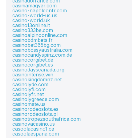
casinadofrance.com
casiniamagyar.com
casino-napoleonfr.com
casino-world-us.us
casino-world.uk
casino13online.it
casino333be.com
casinoalpinoonline.com
casinobdmbets.fr
casinobet365bg.com
casinobossyaustralia.com
casinocandyspinz.com.de
casinocorgibet.de
casinocorgibet.es
casinodayscanada.org
casinointense.win
casinokingdomnz.net
casinolyde.com
casinolyfi.com
casinolyfr.net
casinolygreece.com
casinomate.us
casinorodeoslots.es
casinorodeoslots.pl
casinotropezsouthafrica.com
casinovacasino.us
casoolacasino1.ca
casoolaespana.com