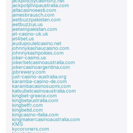
jackpotcitycasinonz.net
jackpotjillvipaustralia.com
jallacasinoeesti.com
jamesbrausch.com
jeetbuzzpakistan.com
jeetbuzzus.us
jeetwinpakistan.com
jet-casino-uk.uk
jet4bet.us
jeudupouletcasino.net
johnnykashaucasino.com
johnnykashpokies.com
joker-casino.us
jokerbetcasinoaustralia.com
jokercasinoargentina.com
jpbrewery.com
just-casino-australia.org
karamba-casino-de.com
karambacasinosuomi.com
katsubetcasinoaustralia.com
kingbet-greece.com
kingbetaustralia.com
kingbetfr.com
kingbetid.com
kingcasino-italia.com
kingmakercasinoaustralia.com
KMS
kycoroners.com