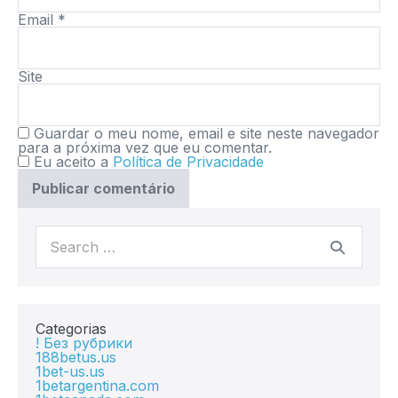
Email
*
Site
Guardar o meu nome, email e site neste navegador
para a próxima vez que eu comentar.
Eu aceito a
Política de Privacidade
Categorias
! Без рубрики
188betus.us
1bet-us.us
1betargentina.com