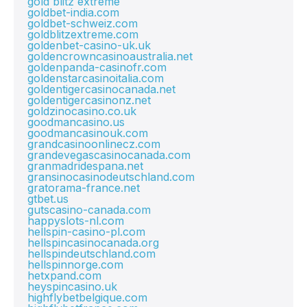
gold blitz extreme
goldbet-india.com
goldbet-schweiz.com
goldblitzextreme.com
goldenbet-casino-uk.uk
goldencrowncasinoaustralia.net
goldenpanda-casinofr.com
goldenstarcasinoitalia.com
goldentigercasinocanada.net
goldentigercasinonz.net
goldzinocasino.co.uk
goodmancasino.us
goodmancasinouk.com
grandcasinoonlinecz.com
grandevegascasinocanada.com
granmadridespana.net
gransinocasinodeutschland.com
gratorama-france.net
gtbet.us
gutscasino-canada.com
happyslots-nl.com
hellspin-casino-pl.com
hellspincasinocanada.org
hellspindeutschland.com
hellspinnorge.com
hetxpand.com
heyspincasino.uk
highflybetbelgique.com