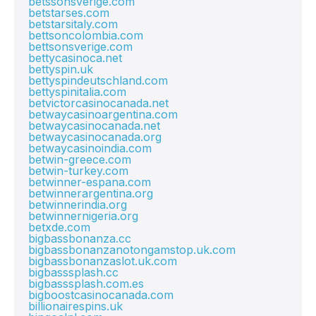
betssonsverige.com
betstarses.com
betstarsitaly.com
bettsoncolombia.com
bettsonsverige.com
bettycasinoca.net
bettyspin.uk
bettyspindeutschland.com
bettyspinitalia.com
betvictorcasinocanada.net
betwaycasinoargentina.com
betwaycasinocanada.net
betwaycasinocanada.org
betwaycasinoindia.com
betwin-greece.com
betwin-turkey.com
betwinner-espana.com
betwinnerargentina.org
betwinnerindia.org
betwinnernigeria.org
betxde.com
bigbassbonanza.cc
bigbassbonanzanotongamstop.uk.com
bigbassbonanzaslot.uk.com
bigbasssplash.cc
bigbasssplash.com.es
bigboostcasinocanada.com
billionairespins.uk