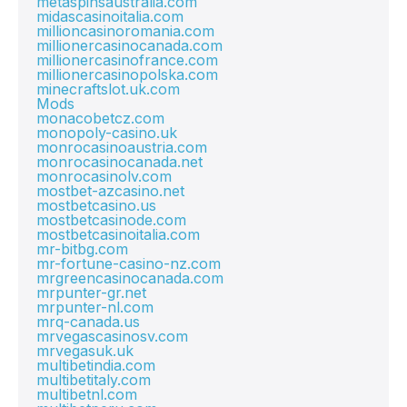
metaspinsaustralia.com
midascasinoitalia.com
millioncasinoromania.com
millionercasinocanada.com
millionercasinofrance.com
millionercasinopolska.com
minecraftslot.uk.com
Mods
monacobetcz.com
monopoly-casino.uk
monrocasinoaustria.com
monrocasinocanada.net
monrocasinolv.com
mostbet-azcasino.net
mostbetcasino.us
mostbetcasinode.com
mostbetcasinoitalia.com
mr-bitbg.com
mr-fortune-casino-nz.com
mrgreencasinocanada.com
mrpunter-gr.net
mrpunter-nl.com
mrq-canada.us
mrvegascasinosv.com
mrvegasuk.uk
multibetindia.com
multibetitaly.com
multibetnl.com