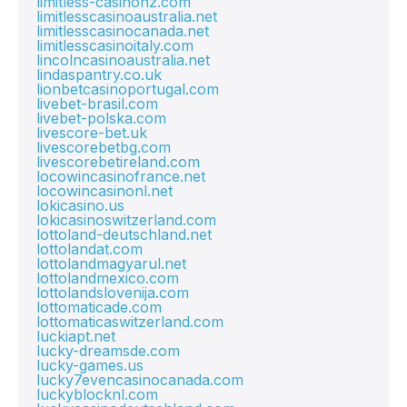
limitless-casinonz.com
limitlesscasinoaustralia.net
limitlesscasinocanada.net
limitlesscasinoitaly.com
lincolncasinoaustralia.net
lindaspantry.co.uk
lionbetcasinoportugal.com
livebet-brasil.com
livebet-polska.com
livescore-bet.uk
livescorebetbg.com
livescorebetireland.com
locowincasinofrance.net
locowincasinonl.net
lokicasino.us
lokicasinoswitzerland.com
lottoland-deutschland.net
lottolandat.com
lottolandmagyarul.net
lottolandmexico.com
lottolandslovenija.com
lottomaticade.com
lottomaticaswitzerland.com
luckiapt.net
lucky-dreamsde.com
lucky-games.us
lucky7evencasinocanada.com
luckyblocknl.com