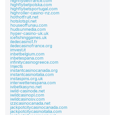
highflybetfrance.com
highflybetpolska.com
highflybetsportugal.com
highroller-casino-nz.com
hothotfruit.net
hotslotspl.net
houseoffunau.com
hudsunmedia.com
hyper-casino-uk.uk
icefishinggames.uk
iledecasino1.fr
iledecasinofrance.org
imvest.it
inbetbelgium.com
inbetespana.com
infinitycasinogreece.com
Injects
instantcasinocanada.org
instantcasinoitalia.com
instaspins.org.uk
interwettenespana.com
ivibetkasyno.net
iwild-casinode.net
iwildcasinopl.com
iwildcasinosv.com
izzicasinocanada.net
jackpotcitycasinocanada.com
jackpotcitycasinoitalia.com