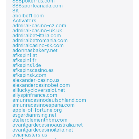
888poker-us.com
888sportcanada.com
8K
abolbet1.com
Activators
admiral-casino-cz.com
admiral-casino-uk.uk
admiralbet-italia.com
admiralbetromania.com
admiralcasino-sk.com
adonnasbakery.net
afkspin1.at
afkspin1.fr
afkspins1.de
afkspinscasino.es
afkspinsk.com
alexander-casino.us
alexandercasinobet.com
allluckycloversslot.net
allyspinfrance.com
amunracasinodeutschland.com
amunracasinoespana.com
apple-of-fortune.org
asgardianrising.net
atelierclementhbm.com
avantgardecasinoaustralia.net
avantgardecasinoitalia.net
aviamasters.us