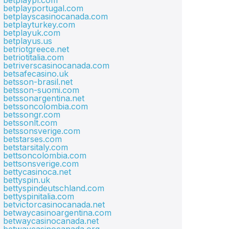
betplaypl.com
betplayportugal.com
betplayscasinocanada.com
betplayturkey.com
betplayuk.com
betplayus.us
betriotgreece.net
betriotitalia.com
betriverscasinocanada.com
betsafecasino.uk
betsson-brasil.net
betsson-suomi.com
betssonargentina.net
betssoncolombia.com
betssongr.com
betssonlt.com
betssonsverige.com
betstarses.com
betstarsitaly.com
bettsoncolombia.com
bettsonsverige.com
bettycasinoca.net
bettyspin.uk
bettyspindeutschland.com
bettyspinitalia.com
betvictorcasinocanada.net
betwaycasinoargentina.com
betwaycasinocanada.net