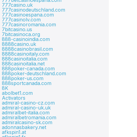
777betcasinoespana.com
777casino.uk
777casinodeutschland.com
777casinoespana.com
777casinolv.com
777casinoromania.com
7bitcasino.us
7bitcasinoca.org
888-casinoindia.com
8888casino.uk
8888casinobrasil.com
8888casinoitaly.com
888casinoitalia.com
888casinoitalia.net
888poker-canada.com
888poker-deutschland.com
888poker-us.com
888sportcanada.com
8K
abolbet1.com
Activators
admiral-casino-cz.com
admiral-casino-uk.uk
admiralbet-italia.com
admiralbetromania.com
admiralcasino-sk.com
adonnasbakery.net
afkspin1.at