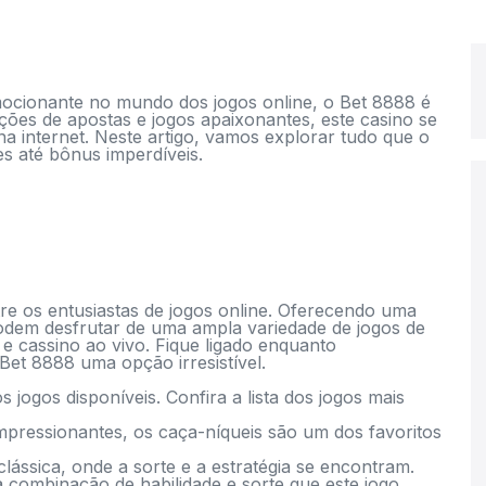
ocionante no mundo dos jogos online, o
Bet 8888
é
ões de apostas e jogos apaixonantes, este casino se
 internet. Neste artigo, vamos explorar tudo que o
s até bônus imperdíveis.
e os entusiastas de jogos online. Oferecendo uma
podem desfrutar de uma ampla variedade de jogos de
 e cassino ao vivo. Fique ligado enquanto
Bet 8888
uma opção irresistível.
 jogos disponíveis. Confira a lista dos jogos mais
mpressionantes, os caça-níqueis são um dos favoritos
lássica, onde a sorte e a estratégia se encontram.
combinação de habilidade e sorte que este jogo