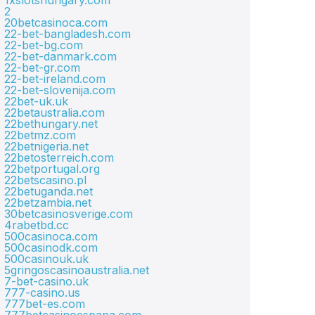
1xslotshungary.com
2
20betcasinoca.com
22-bet-bangladesh.com
22-bet-bg.com
22-bet-danmark.com
22-bet-gr.com
22-bet-ireland.com
22-bet-slovenija.com
22bet-uk.uk
22betaustralia.com
22bethungary.net
22betmz.com
22betnigeria.net
22betosterreich.com
22betportugal.org
22betscasino.pl
22betuganda.net
22betzambia.net
30betcasinosverige.com
4rabetbd.cc
500casinoca.com
500casinodk.com
500casinouk.uk
5gringoscasinoaustralia.net
7-bet-casino.uk
777-casino.us
777bet-es.com