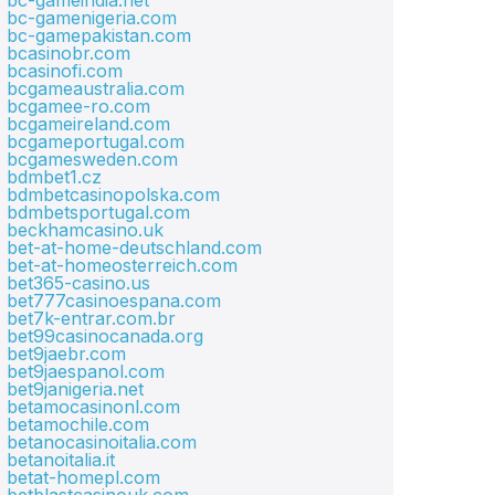
bc-gameindia.net
bc-gamenigeria.com
bc-gamepakistan.com
bcasinobr.com
bcasinofi.com
bcgameaustralia.com
bcgamee-ro.com
bcgameireland.com
bcgameportugal.com
bcgamesweden.com
bdmbet1.cz
bdmbetcasinopolska.com
bdmbetsportugal.com
beckhamcasino.uk
bet-at-home-deutschland.com
bet-at-homeosterreich.com
bet365-casino.us
bet777casinoespana.com
bet7k-entrar.com.br
bet99casinocanada.org
bet9jaebr.com
bet9jaespanol.com
bet9janigeria.net
betamocasinonl.com
betamochile.com
betanocasinoitalia.com
betanoitalia.it
betat-homepl.com