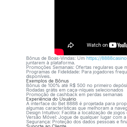
Bônus de Boas-Vindas:
Um
https://8888casino
juntarem à plataforma.
Promoções Semanais:
Ofertas regulares que 
Programas de Fidelidade:
Para jogadores frequ
disponíveis.
Exemplos de Bônus
Bônus de 100% até R$ 500 no primeiro depósi
Rodadas grátis em caça-níqueis selecionados
Promoção de cashback em perdas semanais
Experiência do Usuário
A interface do
Bet 8888
é projetada para prop
algumas características que melhoram a nave
Design Intuitivo:
Facilita a localização de jogo
Versão Móvel:
Jogue de qualquer lugar com a p
Segurança:
Proteção dos dados pessoais e fin
Suporte ao Cliente