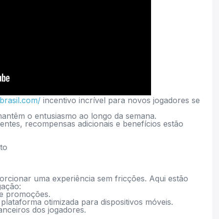
brasil.com/
incentivo incrível para novos jogadores se
mantêm o entusiasmo ao longo da semana.
entes, recompensas adicionais e benefícios estão
to
orcionar uma experiência sem fricções. Aqui estão
gação:
s e promoções.
lataforma otimizada para dispositivos móveis.
anceiros dos jogadores.