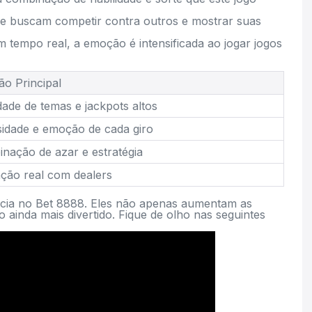
e buscam competir contra outros e mostrar suas
 tempo real, a emoção é intensificada ao jogar jogos
ão Principal
dade de temas e jackpots altos
sidade e emoção de cada giro
nação de azar e estratégia
ação real com dealers
ncia no
Bet 8888
. Eles não apenas aumentam as
ainda mais divertido. Fique de olho nas seguintes