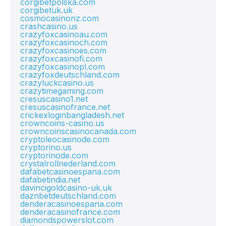
corgibetpolska.com
corgibetuk.uk
cosmocasinonz.com
crashcasino.us
crazyfoxcasinoau.com
crazyfoxcasinoch.com
crazyfoxcasinoes.com
crazyfoxcasinofi.com
crazyfoxcasinopl.com
crazyfoxdeutschland.com
crazyluckcasino.us
crazytimegaming.com
cresuscasino1.net
cresuscasinofrance.net
crickexloginbangladesh.net
crowncoins-casino.us
crowncoinscasinocanada.com
cryptoleocasinode.com
cryptorino.us
cryptorinode.com
crystalrollnederland.com
dafabetcasinoespana.com
dafabetindia.net
davincigoldcasino-uk.uk
daznbetdeutschland.com
denderacasinoespana.com
denderacasinofrance.com
diamondspowerslot.com