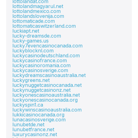
lottolandat.com
lottolandmagyarul.net
lottolandmexico.com
lottolandslovenija.com
lottomaticade.com
lottomaticaswitzerland.com
luckiapt.net
lucky-dreamsde.com
lucky-games.us
lucky7evencasinocanada.com
luckyblocknl.com
luckycasinodeutschland.com
luckycasinofrance.com
luckycasinoromania.com
luckycasinosverige.com
luckydreamscasinoaustralia.net
luckygreens.net
luckynuggetcasinocanada.net
luckynuggetcasinonz.net
luckyonescasinoaustralia.net
luckyonescasinocanada.org
luckyspin1.ca
luckywinscasinoaustralia.com
lukkicasinocanada.org
lunacasinosverige.com
lunubetde.net
lunubetfrance.net
luxurycasinonz.net