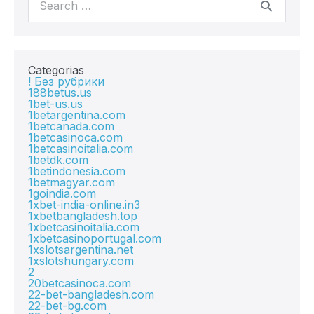
Categorias
! Без рубрики
188betus.us
1bet-us.us
1betargentina.com
1betcanada.com
1betcasinoca.com
1betcasinoitalia.com
1betdk.com
1betindonesia.com
1betmagyar.com
1goindia.com
1xbet-india-online.in3
1xbetbangladesh.top
1xbetcasinoitalia.com
1xbetcasinoportugal.com
1xslotsargentina.net
1xslotshungary.com
2
20betcasinoca.com
22-bet-bangladesh.com
22-bet-bg.com