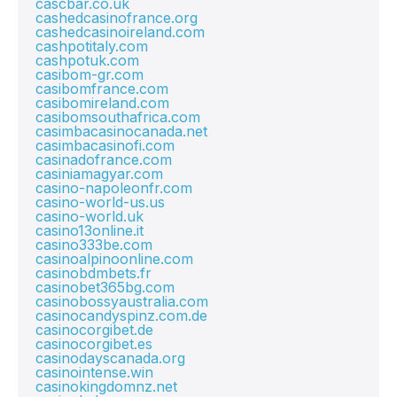
cascbar.co.uk
cashedcasinofrance.org
cashedcasinoireland.com
cashpotitaly.com
cashpotuk.com
casibom-gr.com
casibomfrance.com
casibomireland.com
casibomsouthafrica.com
casimbacasinocanada.net
casimbacasinofi.com
casinadofrance.com
casiniamagyar.com
casino-napoleonfr.com
casino-world-us.us
casino-world.uk
casino13online.it
casino333be.com
casinoalpinoonline.com
casinobdmbets.fr
casinobet365bg.com
casinobossyaustralia.com
casinocandyspinz.com.de
casinocorgibet.de
casinocorgibet.es
casinodayscanada.org
casinointense.win
casinokingdomnz.net