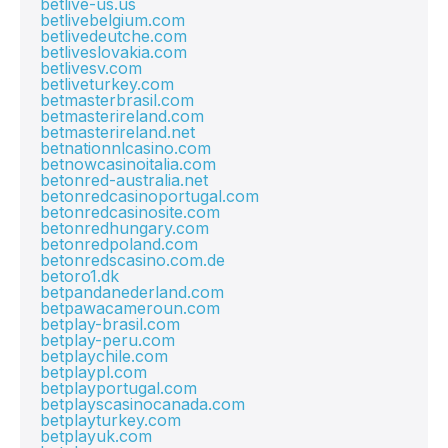
betlive-us.us
betlivebelgium.com
betlivedeutche.com
betliveslovakia.com
betlivesv.com
betliveturkey.com
betmasterbrasil.com
betmasterireland.com
betmasterireland.net
betnationnlcasino.com
betnowcasinoitalia.com
betonred-australia.net
betonredcasinoportugal.com
betonredcasinosite.com
betonredhungary.com
betonredpoland.com
betonredscasino.com.de
betoro1.dk
betpandanederland.com
betpawacameroun.com
betplay-brasil.com
betplay-peru.com
betplaychile.com
betplaypl.com
betplayportugal.com
betplayscasinocanada.com
betplayturkey.com
betplayuk.com