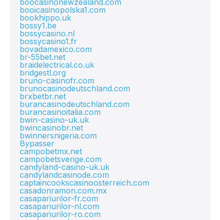
boocasinonewzealand.com
booicasinopolska1.com
bookhippo.uk
bossy1.be
bossycasino.nl
bossycasino1.fr
bovadamexico.com
br-55bet.net
braidelectrical.co.uk
bridgestl.org
bruno-casinofr.com
brunocasinodeutschland.com
brxbetbr.net
burancasinodeutschland.com
burancasinoitalia.com
bwin-casino-uk.uk
bwincasinobr.net
bwinnersnigeria.com
Bypasser
campobetmx.net
campobetsverige.com
candyland-casino-uk.uk
candylandcasinode.com
captaincookscasinoosterreich.com
casadonramon.com.mx
casapariurilor-fr.com
casapariurilor-nl.com
casapariurilor-ro.com