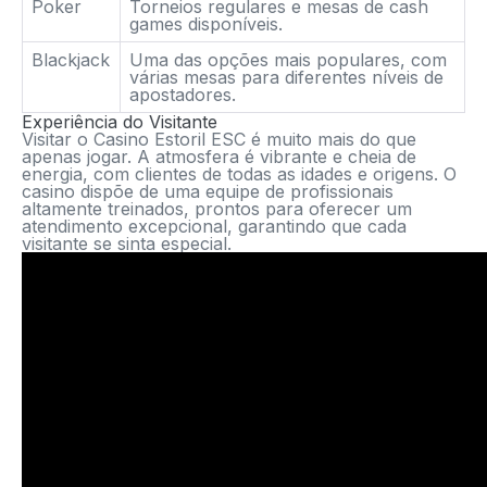
Poker
Torneios regulares e mesas de cash
games disponíveis.
Blackjack
Uma das opções mais populares, com
várias mesas para diferentes níveis de
apostadores.
Experiência do Visitante
Visitar o
Casino Estoril ESC
é muito mais do que
apenas jogar. A atmosfera é vibrante e cheia de
energia, com clientes de todas as idades e origens. O
casino dispõe de uma equipe de profissionais
altamente treinados, prontos para oferecer um
atendimento excepcional, garantindo que cada
visitante se sinta especial.