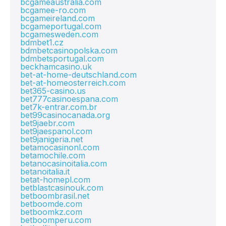
bcgameaustralia.com
bcgamee-ro.com
bcgameireland.com
bcgameportugal.com
bcgamesweden.com
bdmbet1.cz
bdmbetcasinopolska.com
bdmbetsportugal.com
beckhamcasino.uk
bet-at-home-deutschland.com
bet-at-homeosterreich.com
bet365-casino.us
bet777casinoespana.com
bet7k-entrar.com.br
bet99casinocanada.org
bet9jaebr.com
bet9jaespanol.com
bet9janigeria.net
betamocasinonl.com
betamochile.com
betanocasinoitalia.com
betanoitalia.it
betat-homepl.com
betblastcasinouk.com
betboombrasil.net
betboomde.com
betboomkz.com
betboomperu.com