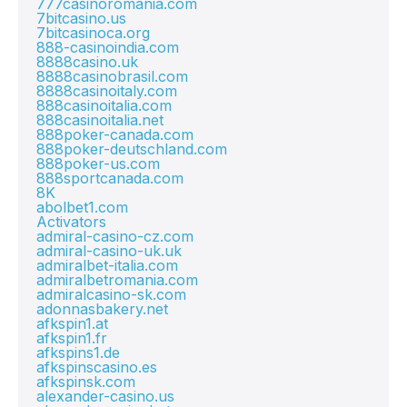
777casinoromania.com
7bitcasino.us
7bitcasinoca.org
888-casinoindia.com
8888casino.uk
8888casinobrasil.com
8888casinoitaly.com
888casinoitalia.com
888casinoitalia.net
888poker-canada.com
888poker-deutschland.com
888poker-us.com
888sportcanada.com
8K
abolbet1.com
Activators
admiral-casino-cz.com
admiral-casino-uk.uk
admiralbet-italia.com
admiralbetromania.com
admiralcasino-sk.com
adonnasbakery.net
afkspin1.at
afkspin1.fr
afkspins1.de
afkspinscasino.es
afkspinsk.com
alexander-casino.us