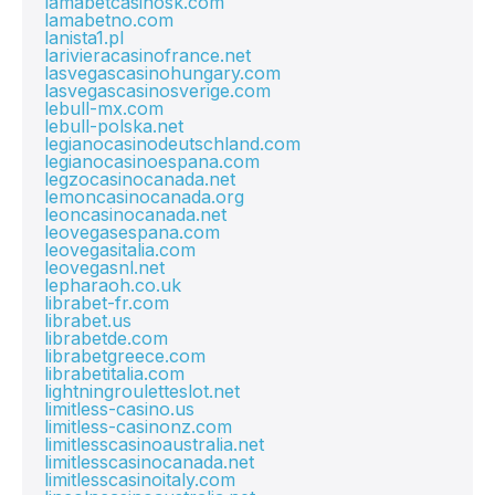
lamabetcasinosk.com
lamabetno.com
lanista1.pl
larivieracasinofrance.net
lasvegascasinohungary.com
lasvegascasinosverige.com
lebull-mx.com
lebull-polska.net
legianocasinodeutschland.com
legianocasinoespana.com
legzocasinocanada.net
lemoncasinocanada.org
leoncasinocanada.net
leovegasespana.com
leovegasitalia.com
leovegasnl.net
lepharaoh.co.uk
librabet-fr.com
librabet.us
librabetde.com
librabetgreece.com
librabetitalia.com
lightningrouletteslot.net
limitless-casino.us
limitless-casinonz.com
limitlesscasinoaustralia.net
limitlesscasinocanada.net
limitlesscasinoitaly.com