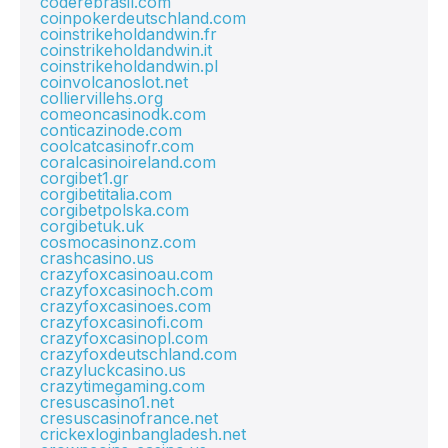
coderebrasil.com
coinpokerdeutschland.com
coinstrikeholdandwin.fr
coinstrikeholdandwin.it
coinstrikeholdandwin.pl
coinvolcanoslot.net
colliervillehs.org
comeoncasinodk.com
conticazinode.com
coolcatcasinofr.com
coralcasinoireland.com
corgibet1.gr
corgibetitalia.com
corgibetpolska.com
corgibetuk.uk
cosmocasinonz.com
crashcasino.us
crazyfoxcasinoau.com
crazyfoxcasinoch.com
crazyfoxcasinoes.com
crazyfoxcasinofi.com
crazyfoxcasinopl.com
crazyfoxdeutschland.com
crazyluckcasino.us
crazytimegaming.com
cresuscasino1.net
cresuscasinofrance.net
crickexloginbangladesh.net