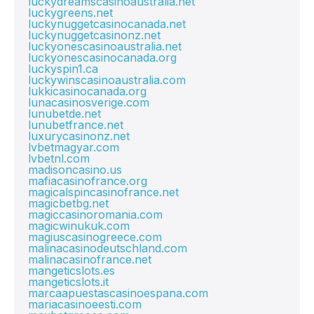
luckydreamscasinoaustralia.net
luckygreens.net
luckynuggetcasinocanada.net
luckynuggetcasinonz.net
luckyonescasinoaustralia.net
luckyonescasinocanada.org
luckyspin1.ca
luckywinscasinoaustralia.com
lukkicasinocanada.org
lunacasinosverige.com
lunubetde.net
lunubetfrance.net
luxurycasinonz.net
lvbetmagyar.com
lvbetnl.com
madisoncasino.us
mafiacasinofrance.org
magicalspincasinofrance.net
magicbetbg.net
magiccasinoromania.com
magicwinukuk.com
magiuscasinogreece.com
malinacasinodeutschland.com
malinacasinofrance.net
mangeticslots.es
mangeticslots.it
marcaapuestascasinoespana.com
mariacasinoeesti.com