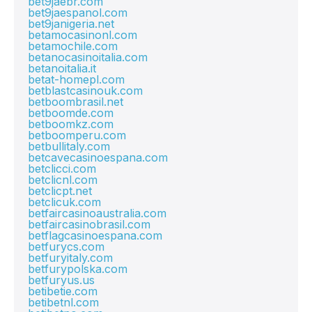
bet9jaebr.com
bet9jaespanol.com
bet9janigeria.net
betamocasinonl.com
betamochile.com
betanocasinoitalia.com
betanoitalia.it
betat-homepl.com
betblastcasinouk.com
betboombrasil.net
betboomde.com
betboomkz.com
betboomperu.com
betbullitaly.com
betcavecasinoespana.com
betclicci.com
betclicnl.com
betclicpt.net
betclicuk.com
betfaircasinoaustralia.com
betfaircasinobrasil.com
betflagcasinoespana.com
betfurycs.com
betfuryitaly.com
betfurypolska.com
betfuryus.us
betibetie.com
betibetnl.com