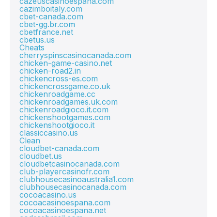
cazeuscasinoespana.com
cazimboitaly.com
cbet-canada.com
cbet-gg.br.com
cbetfrance.net
cbetus.us
Cheats
cherryspinscasinocanada.com
chicken-game-casino.net
chicken-road2.in
chickencross-es.com
chickencrossgame.co.uk
chickenroadgame.cc
chickenroadgames.uk.com
chickenroadgioco.it.com
chickenshootgames.com
chickenshootgioco.it
classiccasino.us
Clean
cloudbet-canada.com
cloudbet.us
cloudbetcasinocanada.com
club-playercasinofr.com
clubhousecasinoaustralia1.com
clubhousecasinocanada.com
cocoacasino.us
cocoacasinoespana.com
cocoacasinoespana.net