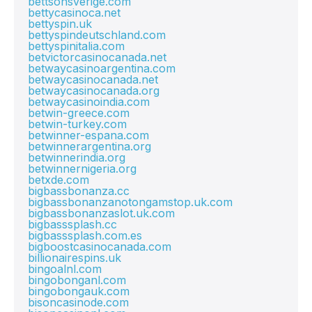
bettsonsverige.com
bettycasinoca.net
bettyspin.uk
bettyspindeutschland.com
bettyspinitalia.com
betvictorcasinocanada.net
betwaycasinoargentina.com
betwaycasinocanada.net
betwaycasinocanada.org
betwaycasinoindia.com
betwin-greece.com
betwin-turkey.com
betwinner-espana.com
betwinnerargentina.org
betwinnerindia.org
betwinnernigeria.org
betxde.com
bigbassbonanza.cc
bigbassbonanzanotongamstop.uk.com
bigbassbonanzaslot.uk.com
bigbasssplash.cc
bigbasssplash.com.es
bigboostcasinocanada.com
billionairespins.uk
bingoalnl.com
bingobonganl.com
bingobongauk.com
bisoncasinode.com