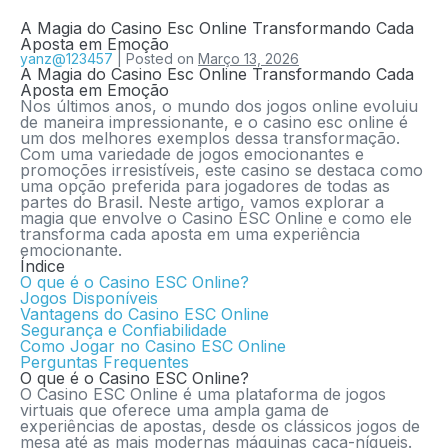
A Magia do Casino Esc Online Transformando Cada
Aposta em Emoção
yanz@123457
|
Posted on
Março 13, 2026
A Magia do Casino Esc Online Transformando Cada
Aposta em Emoção
Nos últimos anos, o mundo dos jogos online evoluiu
de maneira impressionante, e o
casino esc online
é
um dos melhores exemplos dessa transformação.
Com uma variedade de jogos emocionantes e
promoções irresistíveis, este casino se destaca como
uma opção preferida para jogadores de todas as
partes do Brasil. Neste artigo, vamos explorar a
magia que envolve o Casino ESC Online e como ele
transforma cada aposta em uma experiência
emocionante.
Índice
O que é o Casino ESC Online?
Jogos Disponíveis
Vantagens do Casino ESC Online
Segurança e Confiabilidade
Como Jogar no Casino ESC Online
Perguntas Frequentes
O que é o Casino ESC Online?
O
Casino ESC Online
é uma plataforma de jogos
virtuais que oferece uma ampla gama de
experiências de apostas, desde os clássicos jogos de
mesa até as mais modernas máquinas caça-níqueis.