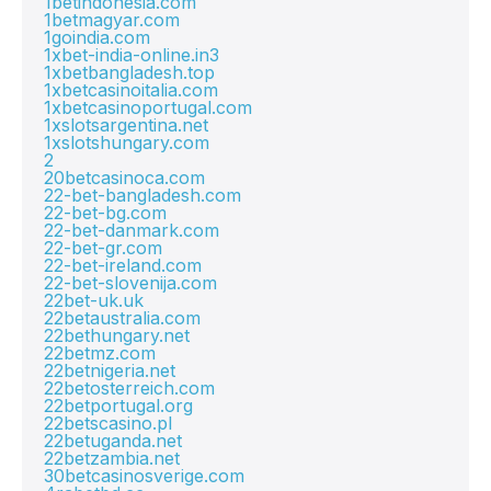
1betindonesia.com
1betmagyar.com
1goindia.com
1xbet-india-online.in3
1xbetbangladesh.top
1xbetcasinoitalia.com
1xbetcasinoportugal.com
1xslotsargentina.net
1xslotshungary.com
2
20betcasinoca.com
22-bet-bangladesh.com
22-bet-bg.com
22-bet-danmark.com
22-bet-gr.com
22-bet-ireland.com
22-bet-slovenija.com
22bet-uk.uk
22betaustralia.com
22bethungary.net
22betmz.com
22betnigeria.net
22betosterreich.com
22betportugal.org
22betscasino.pl
22betuganda.net
22betzambia.net
30betcasinosverige.com