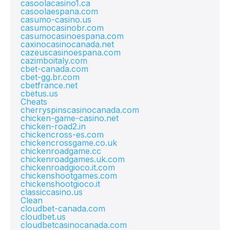
casoolacasino1.ca
casoolaespana.com
casumo-casino.us
casumocasinobr.com
casumocasinoespana.com
caxinocasinocanada.net
cazeuscasinoespana.com
cazimboitaly.com
cbet-canada.com
cbet-gg.br.com
cbetfrance.net
cbetus.us
Cheats
cherryspinscasinocanada.com
chicken-game-casino.net
chicken-road2.in
chickencross-es.com
chickencrossgame.co.uk
chickenroadgame.cc
chickenroadgames.uk.com
chickenroadgioco.it.com
chickenshootgames.com
chickenshootgioco.it
classiccasino.us
Clean
cloudbet-canada.com
cloudbet.us
cloudbetcasinocanada.com