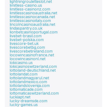
lightningrouletteslot.net
limitless-casino.us
limitless-casinonz.com
limitlesscasinoaustralia.net
limitlesscasinocanada.net
limitlesscasinoitaly.com
lincolncasinoaustralia.net
lindaspantry.co.uk
lionbetcasinoportugal.com
livebet-brasil.com
livebet-polska.com
livescore-bet.uk
livescorebetbg.com
livescorebetireland.com
locowincasinofrance.net
locowincasinonl.net
lokicasino.us
lokicasinoswitzerland.com
lottoland-deutschland.net
lottolandat.com
lottolandmagyarul.net
lottolandmexico.com
lottolandslovenija.com
lottomaticade.com
lottomaticaswitzerland.com
luckiapt.net
lucky-dreamsde.com
lucky-games.us