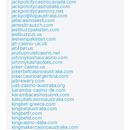
jackpotcitycasinocanada.com
jackpotcitycasinoitalia.com
jackpotcitycasinonz.net
jackpotjillvipaustralia.com
jallacasinoeesti.com
jamesbrausch.com
jeetbuzzpakistan.com
jeetbuzzus.us
jeetwinpakistan.com
jet-casino-uk.uk
jet4bet.us
jeudupouletcasino.net
johnnykashaucasino.com
johnnykashpokies.com
joker-casino.us
jokerbetcasinoaustralia.com
jokercasinoargentina.com
jpbrewery.com
just-casino-australia.org
karamba-casino-de.com
karambacasinosuomi.com
katsubetcasinoaustralia.com
kingbet-greece.com
kingbetaustralia.com
kingbetfr.com
kingbetid.com
kingcasino-italia.com
kingmakercasinoaustralia.com