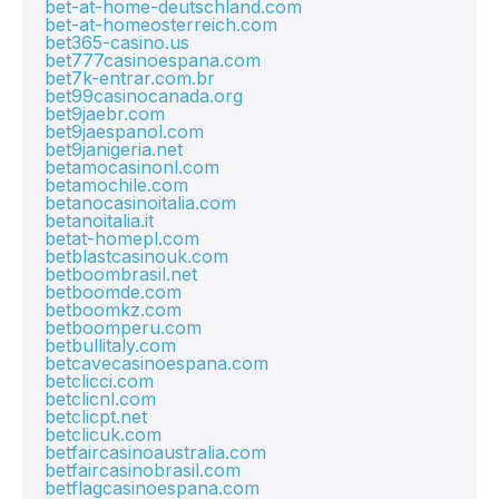
bet-at-home-deutschland.com
bet-at-homeosterreich.com
bet365-casino.us
bet777casinoespana.com
bet7k-entrar.com.br
bet99casinocanada.org
bet9jaebr.com
bet9jaespanol.com
bet9janigeria.net
betamocasinonl.com
betamochile.com
betanocasinoitalia.com
betanoitalia.it
betat-homepl.com
betblastcasinouk.com
betboombrasil.net
betboomde.com
betboomkz.com
betboomperu.com
betbullitaly.com
betcavecasinoespana.com
betclicci.com
betclicnl.com
betclicpt.net
betclicuk.com
betfaircasinoaustralia.com
betfaircasinobrasil.com
betflagcasinoespana.com