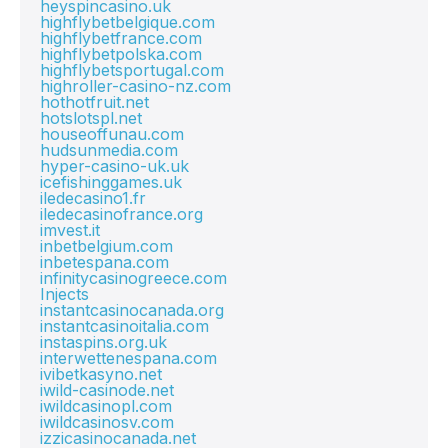
heyspincasino.uk
highflybetbelgique.com
highflybetfrance.com
highflybetpolska.com
highflybetsportugal.com
highroller-casino-nz.com
hothotfruit.net
hotslotspl.net
houseoffunau.com
hudsunmedia.com
hyper-casino-uk.uk
icefishinggames.uk
iledecasino1.fr
iledecasinofrance.org
imvest.it
inbetbelgium.com
inbetespana.com
infinitycasinogreece.com
Injects
instantcasinocanada.org
instantcasinoitalia.com
instaspins.org.uk
interwettenespana.com
ivibetkasyno.net
iwild-casinode.net
iwildcasinopl.com
iwildcasinosv.com
izzicasinocanada.net