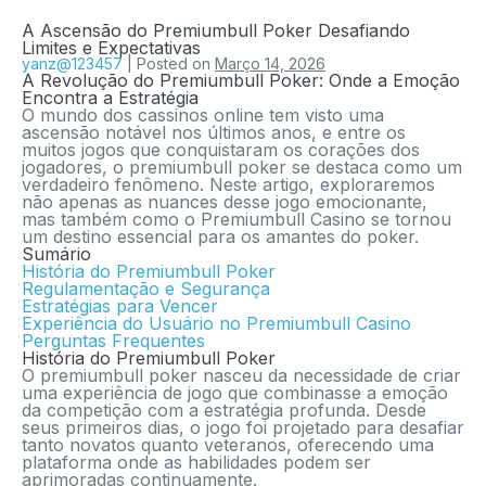
A Ascensão do Premiumbull Poker Desafiando
Limites e Expectativas
yanz@123457
|
Posted on
Março 14, 2026
A Revolução do Premiumbull Poker: Onde a Emoção
Encontra a Estratégia
O mundo dos cassinos online tem visto uma
ascensão notável nos últimos anos, e entre os
muitos jogos que conquistaram os corações dos
jogadores, o
premiumbull poker
se destaca como um
verdadeiro fenômeno. Neste artigo, exploraremos
não apenas as nuances desse jogo emocionante,
mas também como o
Premiumbull Casino
se tornou
um destino essencial para os amantes do poker.
Sumário
História do Premiumbull Poker
Regulamentação e Segurança
Estratégias para Vencer
Experiência do Usuário no Premiumbull Casino
Perguntas Frequentes
História do Premiumbull Poker
O
premiumbull poker
nasceu da necessidade de criar
uma experiência de jogo que combinasse a emoção
da competição com a estratégia profunda. Desde
seus primeiros dias, o jogo foi projetado para desafiar
tanto novatos quanto veteranos, oferecendo uma
plataforma onde as habilidades podem ser
aprimoradas continuamente.