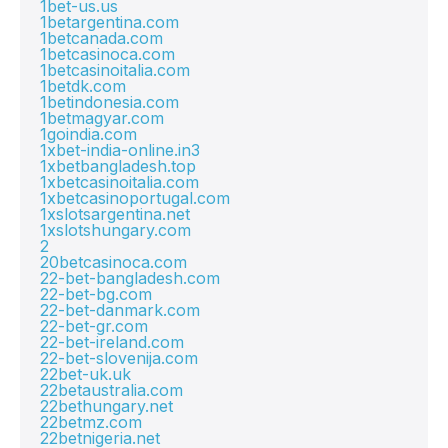
1bet-us.us
1betargentina.com
1betcanada.com
1betcasinoca.com
1betcasinoitalia.com
1betdk.com
1betindonesia.com
1betmagyar.com
1goindia.com
1xbet-india-online.in3
1xbetbangladesh.top
1xbetcasinoitalia.com
1xbetcasinoportugal.com
1xslotsargentina.net
1xslotshungary.com
2
20betcasinoca.com
22-bet-bangladesh.com
22-bet-bg.com
22-bet-danmark.com
22-bet-gr.com
22-bet-ireland.com
22-bet-slovenija.com
22bet-uk.uk
22betaustralia.com
22bethungary.net
22betmz.com
22betnigeria.net