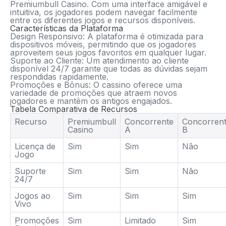
Premiumbull Casino
. Com uma interface amigável e
intuitiva, os jogadores podem navegar facilmente
entre os diferentes jogos e recursos disponíveis.
Características da Plataforma
Design Responsivo:
A plataforma é otimizada para
dispositivos móveis, permitindo que os jogadores
aproveitem seus jogos favoritos em qualquer lugar.
Suporte ao Cliente:
Um atendimento ao cliente
disponível 24/7 garante que todas as dúvidas sejam
respondidas rapidamente.
Promoções e Bônus:
O cassino oferece uma
variedade de promoções que atraem novos
jogadores e mantêm os antigos engajados.
Tabela Comparativa de Recursos
Recurso
Premiumbull
Concorrente
Concorren
Casino
A
B
Licença de
Sim
Sim
Não
Jogo
Suporte
Sim
Sim
Não
24/7
Jogos ao
Sim
Sim
Sim
Vivo
Promoções
Sim
Limitado
Sim