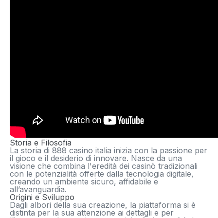
Storia e Filosofia
La storia di
888 casino italia
inizia con la passione per
il gioco e il desiderio di innovare. Nasce da una
visione che combina l'eredità dei casinò tradizionali
con le potenzialità offerte dalla tecnologia digitale,
creando un ambiente sicuro, affidabile e
all’avanguardia.
Origini e Sviluppo
Dagli albori della sua creazione, la piattaforma si è
distinta per la sua attenzione ai dettagli e per