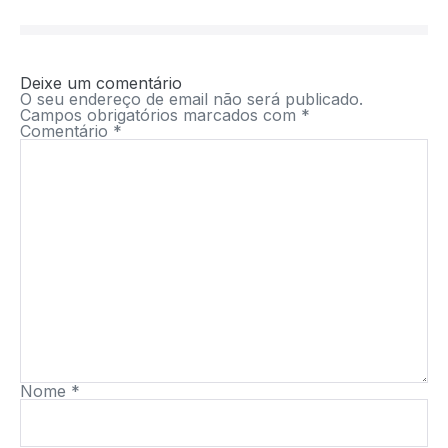
Deixe um comentário
O seu endereço de email não será publicado.
Campos obrigatórios marcados com
*
Comentário
*
Nome
*