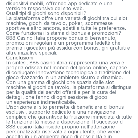
dispositivi mobili, offrendo app dedicate e una
versione responsive del sito web.
Quali tipi di giochi sono disponibili?
La piattaforma offre una varietà di giochi tra cui slot
machine, giochi da tavolo, poker, scommesse
sportive e altro ancora, adatti a tutte le preferenze.
Come funziona il sistema di bonus e promozioni?
888 Casino Italia propone bonus di benvenuto,
promozioni regolari e un programma fedeltà che
premia i giocatori più assidui con bonus, giri gratuiti e
altre iniziative speciali.
Conclusioni
In sintesi,
888 casino italia
rappresenta una vera e
propria odissea nel mondo del gioco online, capace
di coniugare innovazione tecnologica e tradizione del
gioco d’azzardo in un ambiente sicuro e dinamico.
Con una gamma di giochi che spazia dalle slot
machine ai giochi da tavolo, la piattaforma si distingue
per la qualità dei servizi offerti e per la cura dei
dettagli, che fanno di ogni sessione di gioco
un'esperienza indimenticabile.
L'iscrizione al sito permette di beneficiare di bonus
esclusivi, supporto dedicato e una navigazione
semplice che garantisce la fruizione immediata di tutte
le funzionalità messe a disposizione. Il successo di
888 casino italia
risiede proprio nell'attenzione
personalizzata riservata a ogni utente, che viene
accolto in un ambiente ricco di possibilità e in