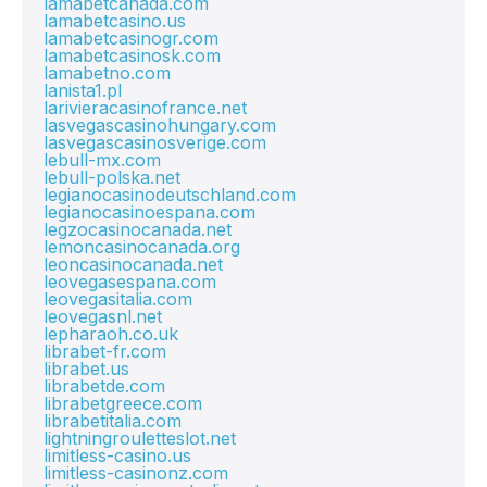
lamabetcanada.com
lamabetcasino.us
lamabetcasinogr.com
lamabetcasinosk.com
lamabetno.com
lanista1.pl
larivieracasinofrance.net
lasvegascasinohungary.com
lasvegascasinosverige.com
lebull-mx.com
lebull-polska.net
legianocasinodeutschland.com
legianocasinoespana.com
legzocasinocanada.net
lemoncasinocanada.org
leoncasinocanada.net
leovegasespana.com
leovegasitalia.com
leovegasnl.net
lepharaoh.co.uk
librabet-fr.com
librabet.us
librabetde.com
librabetgreece.com
librabetitalia.com
lightningrouletteslot.net
limitless-casino.us
limitless-casinonz.com