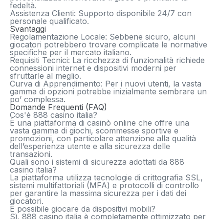
fedeltà.
Assistenza Clienti:
Supporto disponibile 24/7 con
personale qualificato.
Svantaggi
Regolamentazione Locale:
Sebbene sicuro, alcuni
giocatori potrebbero trovare complicate le normative
specifiche per il mercato italiano.
Requisiti Tecnici:
La ricchezza di funzionalità richiede
connessioni internet e dispositivi moderni per
sfruttarle al meglio.
Curva di Apprendimento:
Per i nuovi utenti, la vasta
gamma di opzioni potrebbe inizialmente sembrare un
po’ complessa.
Domande Frequenti (FAQ)
Cos'è
888 casino italia
?
È una piattaforma di casinò online che offre una
vasta gamma di giochi, scommesse sportive e
promozioni, con particolare attenzione alla qualità
dell’esperienza utente e alla sicurezza delle
transazioni.
Quali sono i sistemi di sicurezza adottati da
888
casino italia
?
La piattaforma utilizza tecnologie di crittografia SSL,
sistemi multifattoriali (MFA) e protocolli di controllo
per garantire la massima sicurezza per i dati dei
giocatori.
È possibile giocare da dispositivi mobili?
Sì,
888 casino italia
è completamente ottimizzato per