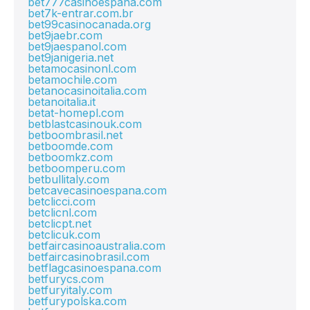
bet777casinoespana.com
bet7k-entrar.com.br
bet99casinocanada.org
bet9jaebr.com
bet9jaespanol.com
bet9janigeria.net
betamocasinonl.com
betamochile.com
betanocasinoitalia.com
betanoitalia.it
betat-homepl.com
betblastcasinouk.com
betboombrasil.net
betboomde.com
betboomkz.com
betboomperu.com
betbullitaly.com
betcavecasinoespana.com
betclicci.com
betclicnl.com
betclicpt.net
betclicuk.com
betfaircasinoaustralia.com
betfaircasinobrasil.com
betflagcasinoespana.com
betfurycs.com
betfuryitaly.com
betfurypolska.com