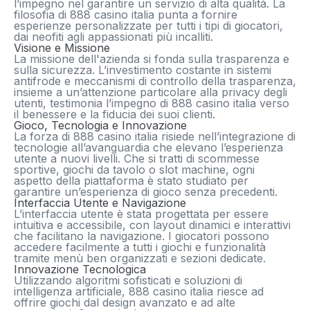
l’impegno nel garantire un servizio di alta qualità. La
filosofia di
888 casino italia
punta a fornire
esperienze personalizzate per tutti i tipi di giocatori,
dai neofiti agli appassionati più incalliti.
Visione e Missione
La missione dell'azienda si fonda sulla trasparenza e
sulla sicurezza. L’investimento costante in sistemi
antifrode e meccanismi di controllo della trasparenza,
insieme a un’attenzione particolare alla privacy degli
utenti, testimonia l’impegno di
888 casino italia
verso
il benessere e la fiducia dei suoi clienti.
Gioco, Tecnologia e Innovazione
La forza di
888 casino italia
risiede nell’integrazione di
tecnologie all’avanguardia che elevano l’esperienza
utente a nuovi livelli. Che si tratti di scommesse
sportive, giochi da tavolo o slot machine, ogni
aspetto della piattaforma è stato studiato per
garantire un’esperienza di gioco senza precedenti.
Interfaccia Utente e Navigazione
L’interfaccia utente è stata progettata per essere
intuitiva e accessibile, con layout dinamici e interattivi
che facilitano la navigazione. I giocatori possono
accedere facilmente a tutti i giochi e funzionalità
tramite menù ben organizzati e sezioni dedicate.
Innovazione Tecnologica
Utilizzando algoritmi sofisticati e soluzioni di
intelligenza artificiale,
888 casino italia
riesce ad
offrire giochi dal design avanzato e ad alte