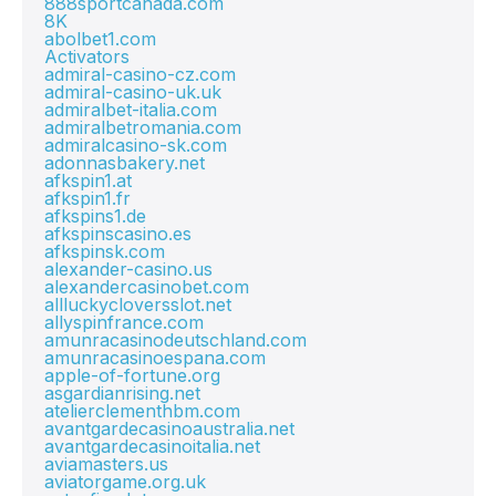
888sportcanada.com
8K
abolbet1.com
Activators
admiral-casino-cz.com
admiral-casino-uk.uk
admiralbet-italia.com
admiralbetromania.com
admiralcasino-sk.com
adonnasbakery.net
afkspin1.at
afkspin1.fr
afkspins1.de
afkspinscasino.es
afkspinsk.com
alexander-casino.us
alexandercasinobet.com
allluckycloversslot.net
allyspinfrance.com
amunracasinodeutschland.com
amunracasinoespana.com
apple-of-fortune.org
asgardianrising.net
atelierclementhbm.com
avantgardecasinoaustralia.net
avantgardecasinoitalia.net
aviamasters.us
aviatorgame.org.uk