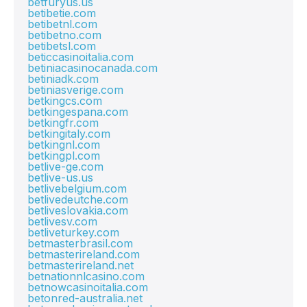
betfuryus.us
betibetie.com
betibetnl.com
betibetno.com
betibetsl.com
beticcasinoitalia.com
betiniacasinocanada.com
betiniadk.com
betiniasverige.com
betkingcs.com
betkingespana.com
betkingfr.com
betkingitaly.com
betkingnl.com
betkingpl.com
betlive-ge.com
betlive-us.us
betlivebelgium.com
betlivedeutche.com
betliveslovakia.com
betlivesv.com
betliveturkey.com
betmasterbrasil.com
betmasterireland.com
betmasterireland.net
betnationnlcasino.com
betnowcasinoitalia.com
betonred-australia.net