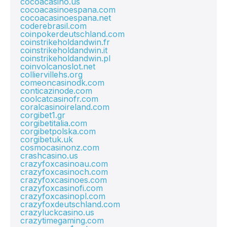
cocoacasino.us
cocoacasinoespana.com
cocoacasinoespana.net
coderebrasil.com
coinpokerdeutschland.com
coinstrikeholdandwin.fr
coinstrikeholdandwin.it
coinstrikeholdandwin.pl
coinvolcanoslot.net
colliervillehs.org
comeoncasinodk.com
conticazinode.com
coolcatcasinofr.com
coralcasinoireland.com
corgibet1.gr
corgibetitalia.com
corgibetpolska.com
corgibetuk.uk
cosmocasinonz.com
crashcasino.us
crazyfoxcasinoau.com
crazyfoxcasinoch.com
crazyfoxcasinoes.com
crazyfoxcasinofi.com
crazyfoxcasinopl.com
crazyfoxdeutschland.com
crazyluckcasino.us
crazytimegaming.com