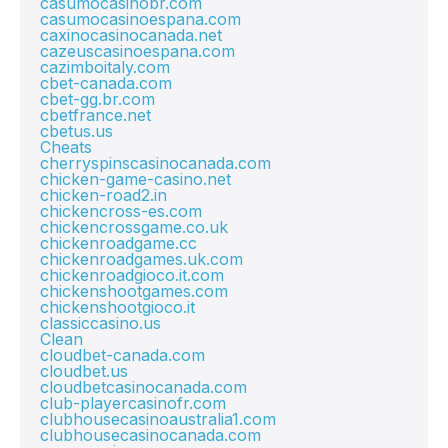
casumocasinobr.com
casumocasinoespana.com
caxinocasinocanada.net
cazeuscasinoespana.com
cazimboitaly.com
cbet-canada.com
cbet-gg.br.com
cbetfrance.net
cbetus.us
Cheats
cherryspinscasinocanada.com
chicken-game-casino.net
chicken-road2.in
chickencross-es.com
chickencrossgame.co.uk
chickenroadgame.cc
chickenroadgames.uk.com
chickenroadgioco.it.com
chickenshootgames.com
chickenshootgioco.it
classiccasino.us
Clean
cloudbet-canada.com
cloudbet.us
cloudbetcasinocanada.com
club-playercasinofr.com
clubhousecasinoaustralia1.com
clubhousecasinocanada.com