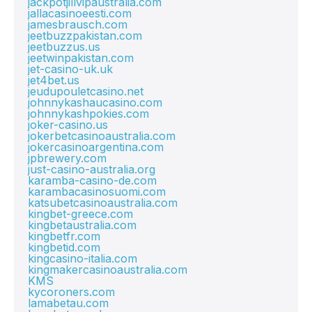
jackpotjillvipaustralia.com
jallacasinoeesti.com
jamesbrausch.com
jeetbuzzpakistan.com
jeetbuzzus.us
jeetwinpakistan.com
jet-casino-uk.uk
jet4bet.us
jeudupouletcasino.net
johnnykashaucasino.com
johnnykashpokies.com
joker-casino.us
jokerbetcasinoaustralia.com
jokercasinoargentina.com
jpbrewery.com
just-casino-australia.org
karamba-casino-de.com
karambacasinosuomi.com
katsubetcasinoaustralia.com
kingbet-greece.com
kingbetaustralia.com
kingbetfr.com
kingbetid.com
kingcasino-italia.com
kingmakercasinoaustralia.com
KMS
kycoroners.com
lamabetau.com