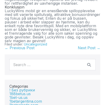
for rettferdighet av uavhengige instanser.
Konklusjon
LuckyWins mobil gir en enestående spillopplevelse
med sitt varierte spillutvalg, attraktive bonusordninger
og fokus på sikkerhet. Enten du er på bussen,
pauser i arbeid eller slapper av hjemme, kan du
enkelt nyte dine favorittspill. Med en mobilplattform
som er både brukervennlig og sikker, er LuckyWins
et fremragende valg for alle som søker spenning og
gode gevinster. Besøk LuckyWins i dag, og opplev
selv magien av gevinst!
Filed under:
Uncategorized
← Previous Post
Next Post →
Categorias
! Без рубрики
188betus.us
1bet-us.us
1betargentina.com