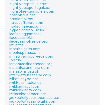
highflybetfrance.com
highflybetpolska.com
highflybetsportugal.com
highroller-casino-nz.com
hothotfruit.net
hotslotspl.net
houseoffunau.com
hudsunmedia.com
hyper-casino-uk.uk
icefishinggames.uk
iledecasino1.fr
iledecasinofrance.org
imvest.it
inbetbelgium.com
inbetespana.com
infinitycasinogreece.com
Injects
instantcasinocanada.org
instantcasinoitalia.com
instaspins.org.uk
interwettenespana.com
ivibetkasyno.net
iwild-casinode.net
iwildcasinopl.com
iwildcasinosv.com
izzicasinocanada.net
jackpotcitycasinocanada.com
jackpotcitycasinoitalia.com