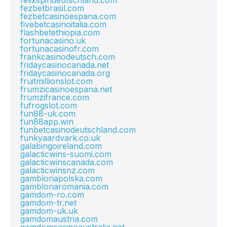
felixspindeutschland.com
fezbetbrasil.com
fezbetcasinoespana.com
fivebetcasinoitalia.com
flashbetethiopia.com
fortunacasino.uk
fortunacasinofr.com
frankcasinodeutsch.com
fridaycasinocanada.net
fridaycasinocanada.org
fruitmillionslot.com
frumzicasinoespana.net
frumzifrance.com
fufrogslot.com
fun88-uk.com
fun88app.win
funbetcasinodeutschland.com
funkyaardvark.co.uk
galabingoireland.com
galacticwins-suomi.com
galacticwinscanada.com
galacticwinsnz.com
gambloriapolska.com
gambloriaromania.com
gamdom-ro.com
gamdom-tr.net
gamdom-uk.uk
gamdomaustria.com