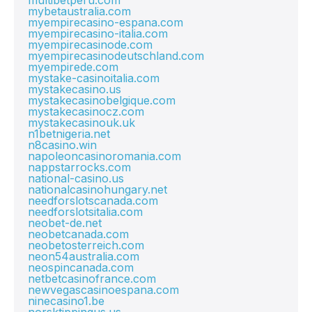
multibetperu.com
mybetaustralia.com
myempirecasino-espana.com
myempirecasino-italia.com
myempirecasinode.com
myempirecasinodeutschland.com
myempirede.com
mystake-casinoitalia.com
mystakecasino.us
mystakecasinobelgique.com
mystakecasinocz.com
mystakecasinouk.uk
n1betnigeria.net
n8casino.win
napoleoncasinoromania.com
nappstarrocks.com
national-casino.us
nationalcasinohungary.net
needforslotscanada.com
needforslotsitalia.com
neobet-de.net
neobetcanada.com
neobetosterreich.com
neon54australia.com
neospincanada.com
netbetcasinofrance.com
newvegascasinoespana.com
ninecasino1.be