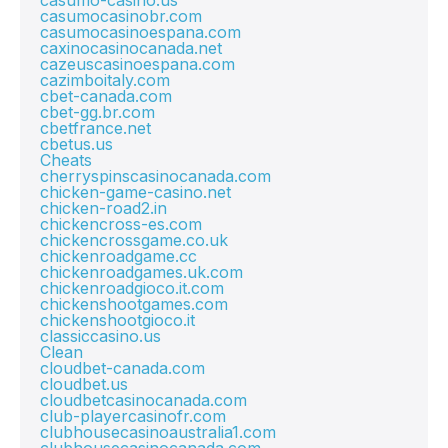
casumo-casino.us
casumocasinobr.com
casumocasinoespana.com
caxinocasinocanada.net
cazeuscasinoespana.com
cazimboitaly.com
cbet-canada.com
cbet-gg.br.com
cbetfrance.net
cbetus.us
Cheats
cherryspinscasinocanada.com
chicken-game-casino.net
chicken-road2.in
chickencross-es.com
chickencrossgame.co.uk
chickenroadgame.cc
chickenroadgames.uk.com
chickenroadgioco.it.com
chickenshootgames.com
chickenshootgioco.it
classiccasino.us
Clean
cloudbet-canada.com
cloudbet.us
cloudbetcasinocanada.com
club-playercasinofr.com
clubhousecasinoaustralia1.com