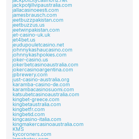
jackpotcitycasinonz.net
jackpotjillvipaustralia.com
jallacasinoeesti.com
jamesbrausch.com
jeetbuzzpakistan.com
jeetbuzzus.us
jeetwinpakistan.com
jet-casino-uk.uk
jet4bet.us
jeudupouletcasino.net
johnnykashaucasino.com
johnnykashpokies.com
joker-casino.us
jokerbetcasinoaustralia.com
jokercasinoargentina.com
jpbrewery.com
just-casino-australia.org
karamba-casino-de.com
karambacasinosuomi.com
katsubetcasinoaustralia.com
kingbet-greece.com
kingbetaustralia.com
kingbetfr.com
kingbetid.com
kingcasino-italia.com
kingmakercasinoaustralia.com
KMS
kycoroners.com