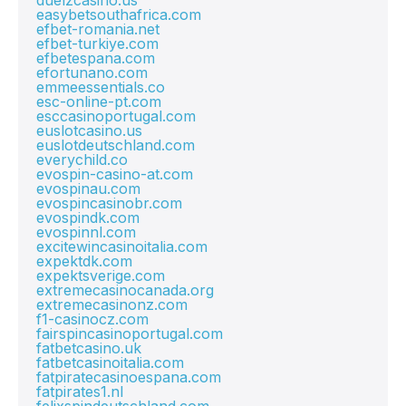
duelzcasino.us
easybetsouthafrica.com
efbet-romania.net
efbet-turkiye.com
efbetespana.com
efortunano.com
emmeessentials.co
esc-online-pt.com
esccasinoportugal.com
euslotcasino.us
euslotdeutschland.com
everychild.co
evospin-casino-at.com
evospinau.com
evospincasinobr.com
evospindk.com
evospinnl.com
excitewincasinoitalia.com
expektdk.com
expektsverige.com
extremecasinocanada.org
extremecasinonz.com
f1-casinocz.com
fairspincasinoportugal.com
fatbetcasino.uk
fatbetcasinoitalia.com
fatpiratecasinoespana.com
fatpirates1.nl