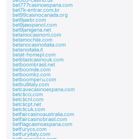
bet365-casino.us
bet777casinoespana.com
bet7k-entrar.com.br
bet99casinocanada.org
bet9jaebr.com
bet9jaespanol.com
bet9janigeria.net
betamocasinonl.com
betamochile.com
betanocasinoitalia.com
betanoitalia.it
betat-homepl.com
betblastcasinouk.com
betboombrasil.net
betboomde.com
betboomkz.com
betboomperu.com
betbullitaly.com
betcavecasinoespana.com
betclicci.com
betclicnl.com
betclicpt.net
betclicuk.com
betfaircasinoaustralia.com
betfaircasinobrasil.com
betflagcasinoespana.com
betfurycs.com
betfuryitaly.com