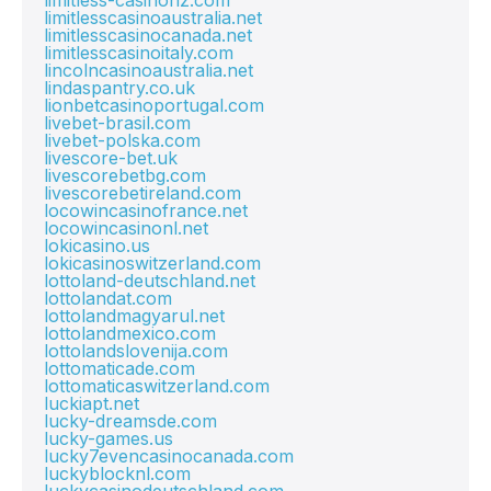
limitless-casinonz.com
limitlesscasinoaustralia.net
limitlesscasinocanada.net
limitlesscasinoitaly.com
lincolncasinoaustralia.net
lindaspantry.co.uk
lionbetcasinoportugal.com
livebet-brasil.com
livebet-polska.com
livescore-bet.uk
livescorebetbg.com
livescorebetireland.com
locowincasinofrance.net
locowincasinonl.net
lokicasino.us
lokicasinoswitzerland.com
lottoland-deutschland.net
lottolandat.com
lottolandmagyarul.net
lottolandmexico.com
lottolandslovenija.com
lottomaticade.com
lottomaticaswitzerland.com
luckiapt.net
lucky-dreamsde.com
lucky-games.us
lucky7evencasinocanada.com
luckyblocknl.com