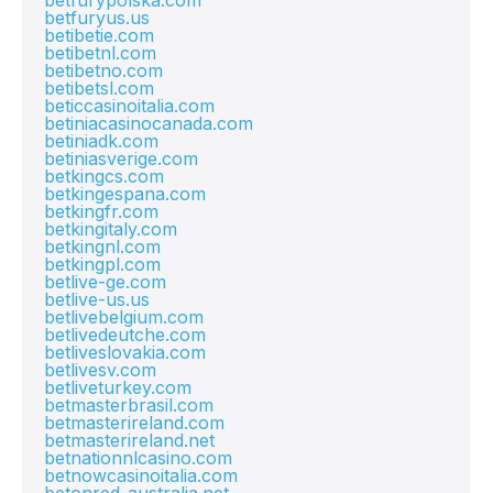
betfurypolska.com
betfuryus.us
betibetie.com
betibetnl.com
betibetno.com
betibetsl.com
beticcasinoitalia.com
betiniacasinocanada.com
betiniadk.com
betiniasverige.com
betkingcs.com
betkingespana.com
betkingfr.com
betkingitaly.com
betkingnl.com
betkingpl.com
betlive-ge.com
betlive-us.us
betlivebelgium.com
betlivedeutche.com
betliveslovakia.com
betlivesv.com
betliveturkey.com
betmasterbrasil.com
betmasterireland.com
betmasterireland.net
betnationnlcasino.com
betnowcasinoitalia.com