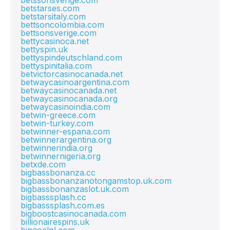
betssonsverige.com
betstarses.com
betstarsitaly.com
bettsoncolombia.com
bettsonsverige.com
bettycasinoca.net
bettyspin.uk
bettyspindeutschland.com
bettyspinitalia.com
betvictorcasinocanada.net
betwaycasinoargentina.com
betwaycasinocanada.net
betwaycasinocanada.org
betwaycasinoindia.com
betwin-greece.com
betwin-turkey.com
betwinner-espana.com
betwinnerargentina.org
betwinnerindia.org
betwinnernigeria.org
betxde.com
bigbassbonanza.cc
bigbassbonanzanotongamstop.uk.com
bigbassbonanzaslot.uk.com
bigbasssplash.cc
bigbasssplash.com.es
bigboostcasinocanada.com
billionairespins.uk