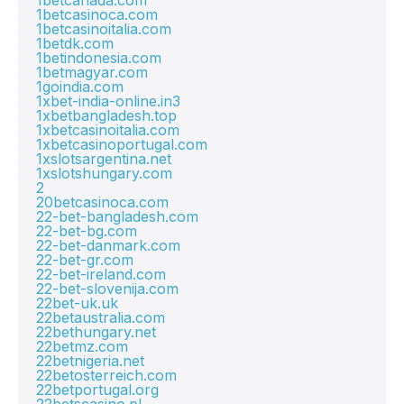
1betcanada.com
1betcasinoca.com
1betcasinoitalia.com
1betdk.com
1betindonesia.com
1betmagyar.com
1goindia.com
1xbet-india-online.in3
1xbetbangladesh.top
1xbetcasinoitalia.com
1xbetcasinoportugal.com
1xslotsargentina.net
1xslotshungary.com
2
20betcasinoca.com
22-bet-bangladesh.com
22-bet-bg.com
22-bet-danmark.com
22-bet-gr.com
22-bet-ireland.com
22-bet-slovenija.com
22bet-uk.uk
22betaustralia.com
22bethungary.net
22betmz.com
22betnigeria.net
22betosterreich.com
22betportugal.org