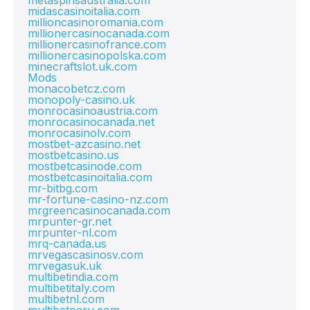
metaspinsaustralia.com
midascasinoitalia.com
millioncasinoromania.com
millionercasinocanada.com
millionercasinofrance.com
millionercasinopolska.com
minecraftslot.uk.com
Mods
monacobetcz.com
monopoly-casino.uk
monrocasinoaustria.com
monrocasinocanada.net
monrocasinolv.com
mostbet-azcasino.net
mostbetcasino.us
mostbetcasinode.com
mostbetcasinoitalia.com
mr-bitbg.com
mr-fortune-casino-nz.com
mrgreencasinocanada.com
mrpunter-gr.net
mrpunter-nl.com
mrq-canada.us
mrvegascasinosv.com
mrvegasuk.uk
multibetindia.com
multibetitaly.com
multibetnl.com