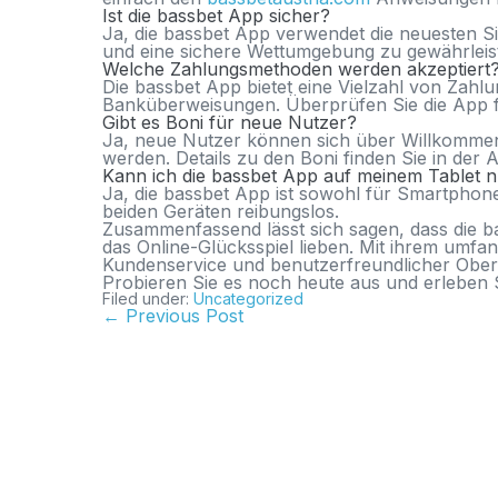
Ist die bassbet App sicher?
Ja, die bassbet App verwendet die neuesten S
und eine sichere Wettumgebung zu gewährleis
Welche Zahlungsmethoden werden akzeptiert
Die bassbet App bietet eine Vielzahl von Zahl
Banküberweisungen. Überprüfen Sie die App für
Gibt es Boni für neue Nutzer?
Ja, neue Nutzer können sich über Willkommen
werden. Details zu den Boni finden Sie in der 
Kann ich die bassbet App auf meinem Tablet 
Ja, die bassbet App ist sowohl für Smartphones
beiden Geräten reibungslos.
Zusammenfassend lässt sich sagen, dass die
b
das Online-Glücksspiel lieben. Mit ihrem umf
Kundenservice und benutzerfreundlicher Oberflä
Probieren Sie es noch heute aus und erleben 
Filed under:
Uncategorized
← Previous Post