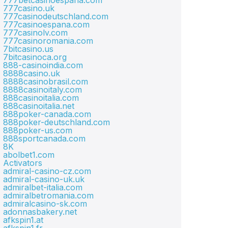
777betcasinoespana.com
777casino.uk
777casinodeutschland.com
777casinoespana.com
777casinolv.com
777casinoromania.com
7bitcasino.us
7bitcasinoca.org
888-casinoindia.com
8888casino.uk
8888casinobrasil.com
8888casinoitaly.com
888casinoitalia.com
888casinoitalia.net
888poker-canada.com
888poker-deutschland.com
888poker-us.com
888sportcanada.com
8K
abolbet1.com
Activators
admiral-casino-cz.com
admiral-casino-uk.uk
admiralbet-italia.com
admiralbetromania.com
admiralcasino-sk.com
adonnasbakery.net
afkspin1.at