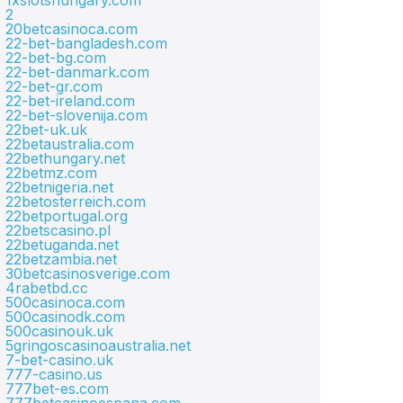
1xslotshungary.com
2
20betcasinoca.com
22-bet-bangladesh.com
22-bet-bg.com
22-bet-danmark.com
22-bet-gr.com
22-bet-ireland.com
22-bet-slovenija.com
22bet-uk.uk
22betaustralia.com
22bethungary.net
22betmz.com
22betnigeria.net
22betosterreich.com
22betportugal.org
22betscasino.pl
22betuganda.net
22betzambia.net
30betcasinosverige.com
4rabetbd.cc
500casinoca.com
500casinodk.com
500casinouk.uk
5gringoscasinoaustralia.net
7-bet-casino.uk
777-casino.us
777bet-es.com