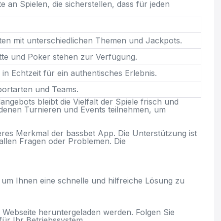
e an Spielen, die sicherstellen, dass für jeden
aten mit unterschiedlichen Themen und Jackpots.
ette und Poker stehen zur Verfügung.
in Echtzeit für ein authentisches Erlebnis.
sportarten und Teams.
ngebots bleibt die Vielfalt der Spiele frisch und
denen Turnieren und Events teilnehmen, um
eres Merkmal der bassbet App. Die Unterstützung ist
 allen Fragen oder Problemen. Die
 um Ihnen eine schnelle und hilfreiche Lösung zu
en Webseite heruntergeladen werden. Folgen Sie
r Ihr Betriebssystem.