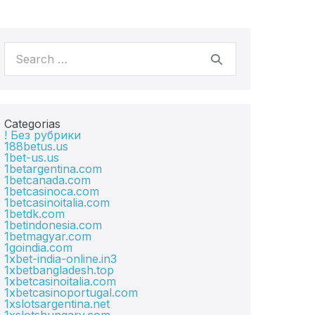
Categorias
! Без рубрики
188betus.us
1bet-us.us
1betargentina.com
1betcanada.com
1betcasinoca.com
1betcasinoitalia.com
1betdk.com
1betindonesia.com
1betmagyar.com
1goindia.com
1xbet-india-online.in3
1xbetbangladesh.top
1xbetcasinoitalia.com
1xbetcasinoportugal.com
1xslotsargentina.net