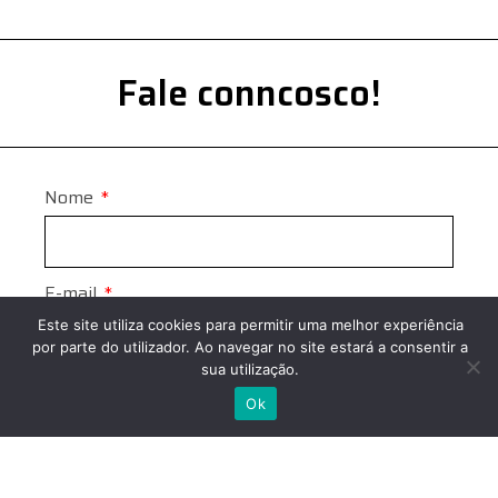
Fale conncosco!
Nome
E-mail
Este site utiliza cookies para permitir uma melhor experiência
por parte do utilizador. Ao navegar no site estará a consentir a
sua utilização.
Contacto
Ok
Cidade