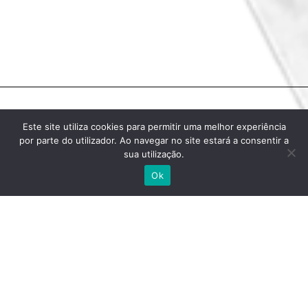
O RIGOR É A NOSSA
Este site utiliza cookies para permitir uma melhor experiência
por parte do utilizador. Ao navegar no site estará a consentir a
ESPECIALIDADE.
sua utilização.
Ok
A
IMPÉRIO DESIGN
é um gabinete de arquitetura
dedicado à totalidade do processo de projeto,
compreendendo todas as fases, desde a conceção,
ao levantamento em obra e ao controlo de
qualidade da fabricação (incluindo inspeções